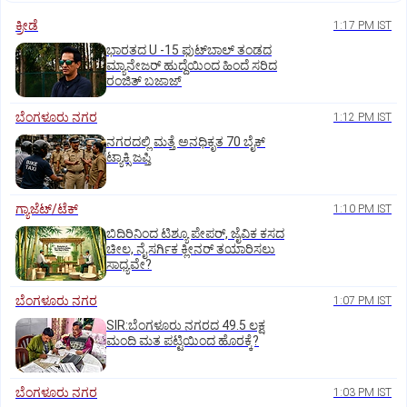
ಕ್ರೀಡೆ
1:17 PM IST
ಭಾರತದ U -15 ಫುಟ್‌ಬಾಲ್ ತಂಡದ
ಮ್ಯಾನೇಜರ್‌ ಹುದ್ದೆಯಿಂದ ಹಿಂದೆ ಸರಿದ
ರಂಜಿತ್‌ ಬಜಾಜ್‌
ಬೆಂಗಳೂರು ನಗರ
1:12 PM IST
ನಗರದಲ್ಲಿ ಮತ್ತೆ ಅನಧಿಕೃತ 70 ಬೈಕ್‌
ಟ್ಯಾಕ್ಸಿ ಜಪ್ತಿ
ಗ್ಯಾಜೆಟ್/ಟೆಕ್
1:10 PM IST
ಬಿದಿರಿನಿಂದ ಟಿಶ್ಯೂ ಪೇಪರ್‌, ಜೈವಿಕ ಕಸದ
ಚೀಲ, ನೈಸರ್ಗಿಕ ಕ್ಲೀನರ್‌ ತಯಾರಿಸಲು
ಸಾಧ್ಯವೇ?
ಬೆಂಗಳೂರು ನಗರ
1:07 PM IST
SIR:ಬೆಂಗಳೂರು ನಗರದ 49.5 ಲಕ್ಷ
ಮಂದಿ ಮತ ಪಟ್ಟಿಯಿಂದ ಹೊರಕ್ಕೆ?
ಬೆಂಗಳೂರು ನಗರ
1:03 PM IST