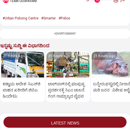
ಅ
ಅ
TEAM UDAYAVANI
#Urban Policing Centre
#Smarter
#Police
ADVERTISEMENT
ಇನ್ನಷ್ಟು ಸುದ್ದಿ ಈ ವಿಭಾಗದಿಂದ
21 hours ago
21 hours ago
21 hours ago
ಕಡ್ಡಾಯ ಆದೇಶ: ಸಿಎನ್‌ಜಿ
ಲಾಲ್‌ಬಾಗ್‌ನಲ್ಲಿ ಫಲಪುಷ್ಪ
ಬನ್ನೇರುಘಟ್ಟದಲ್ಲಿ ನೀರಾನ
ವಾಹನ ಖರೀದಿಗೆ ಜಿಬಿಎ
ಪ್ರದರ್ಶನಕ್ಕೆ ಸಿಎಂ ಚಾಲನೆ:
ಮರಿ ಜನನ : ವಿಶೇಷ ಆರೈಕ
ಹಿಂದೇಟು
ಗಂಗ ಸಾಮ್ರಾಜ್ಯದ ವೈಭವ
LATEST NEWS