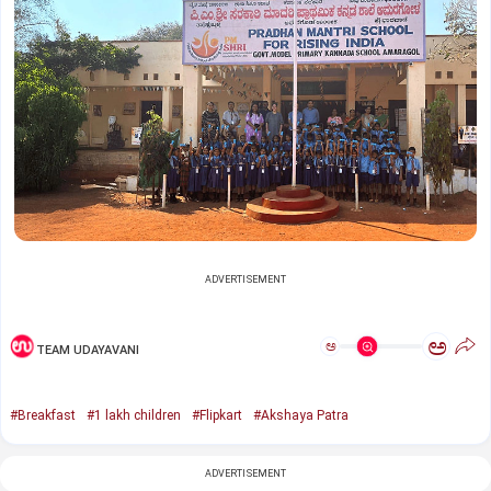
ADVERTISEMENT
ಅ
ಅ
TEAM UDAYAVANI
#Breakfast
#1 lakh children
#Flipkart
#Akshaya Patra
ADVERTISEMENT