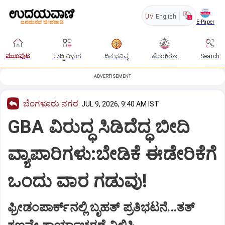
UV
English
E-Paper
ಮುಖಪುಟ
ಸುದ್ದಿ ವಿಭಾಗ
ದಿನ ಭವಿಷ್ಯ
ಹೊಂಗಿರಣ
Search
ADVERTISEMENT
ಬೆಂಗಳೂರು ನಗರ
JUL 9, 2026, 9:40 AM IST
GBA ವಿರುದ್ಧ ಸಿಡಿದೆದ್ಧ ಬೀದಿ
ವ್ಯಾಪಾರಿಗಳು:ಬೇಡಿಕೆ ಈಡೇರಿಕೆಗೆ
ಒಂದು ವಾರ ಗಡುವು!
ಫ್ರೀಡಂಪಾರ್ಕ್‌ನಲ್ಲಿ ಬೃಹತ್‌ ಪ್ರತಿಭಟನೆ...ತತ್