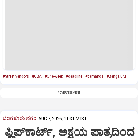
#Street vendors
#GBA
#One-week
#deadline
#demands
#Bengaluru
ADVERTISEMENT
ಬೆಂಗಳೂರು ನಗರ
AUG 7, 2026, 1:03 PM IST
ಫ್ಲಿಪ್‌ಕಾರ್ಟ್‌, ಅಕ್ಷಯ ಪಾತ್ರದಿಂದ