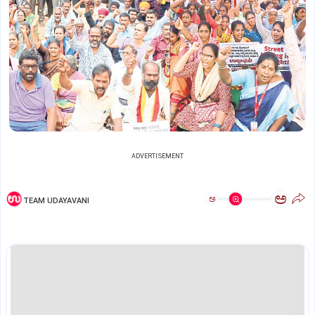
ADVERTISEMENT
ಅ
ಅ
TEAM UDAYAVANI