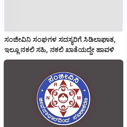
ಸಂಜೀವಿನಿ ಸಂಘಗಳ ಸದಸ್ಯರಿಗೆ ಸಿಡಿಲಾಘಾತ,
ಇಲ್ಲೂ ನಕಲಿ ಸಹಿ, ನಕಲಿ ಖಾತೆಯದ್ದೇ ಹಾವಳಿ