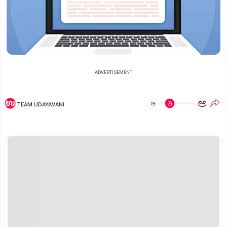
ADVERTISEMENT
ಅ
ಅ
TEAM UDAYAVANI