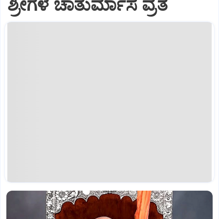
ಶ್ರೀಗಳ ಚಾತುರ್ಮಾಸ ವ್ರತ