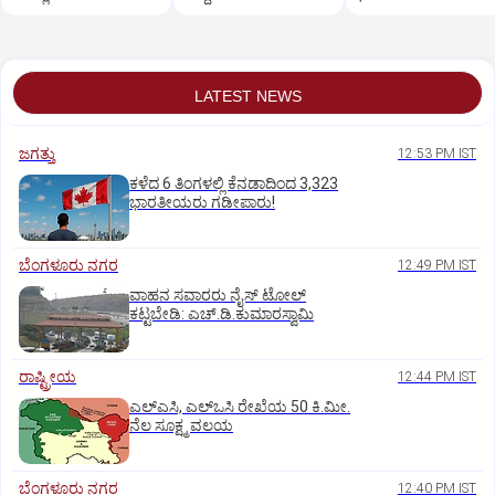
LATEST NEWS
ಜಗತ್ತು
12:53 PM IST
ಕಳೆದ 6 ತಿಂಗಳಲ್ಲಿ ಕೆನಡಾದಿಂದ 3,323
ಭಾರತೀಯರು ಗಡೀಪಾರು!
ಬೆಂಗಳೂರು ನಗರ
12:49 PM IST
ವಾಹನ ಸವಾರರು ನೈಸ್‌ ಟೋಲ್‌
ಕಟ್ಟಬೇಡಿ: ಎಚ್‌.ಡಿ.ಕುಮಾರಸ್ವಾಮಿ
ರಾಷ್ಟ್ರೀಯ
12:44 PM IST
ಎಲ್‌ಎಸಿ, ಎಲ್‌ಒಸಿ ರೇಖೆಯ 50 ಕಿ.ಮೀ.
ನೆಲ ಸೂಕ್ಷ್ಮ ವಲಯ
ಬೆಂಗಳೂರು ನಗರ
12:40 PM IST