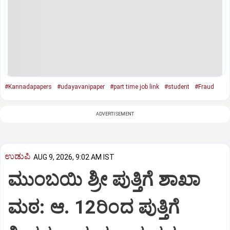
#Kannadapapers
#udayavanipaper
#part time job link
#student
#Fraud
ADVERTISEMENT
ಉಡುಪಿ
AUG 9, 2026, 9:02 AM IST
ಮುಂಬಯಿ ಶ್ರೀ ಪುತ್ತಿಗೆ ಶಾಖಾ
ಮಠ: ಆ. 12ರಿಂದ ಪುತ್ತಿಗೆ