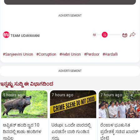
ADVERTISEMENT
ಅ
ಅ
TEAM UDAYAVANI
#Sanjeevini Union
#Corruption
#Hebri Union
#Perdoor
#Hardalli
ADVERTISEMENT
ಇನ್ನಷ್ಟು ಸುದ್ದಿ ಈ ವಿಭಾಗದಿಂದ
5 hours ago
7 hours ago
7 hours ago
ಆಫ್ರಿಕನ್‌ ಹಂದಿ ಜ್ವರ:10
Udupi: ಒಂದೇ ವಾರದಲ್ಲಿ
ರೆಂಜಾಳ ಭೂಕುಸಿತ
ದಿನದಲ್ಲಿ ಕಾಡು ಹಂದಿಗಳ
ಎರಡನೇ ಬಾರಿ ಗುಂಡಿನ
ಪ್ರದೇಶಕ್ಕೆ ಸಚಿವ ಖಾದರ್‌
ಸಾವಿಲ್ಲ
ಸದ್ದು
ಭೇಟಿ