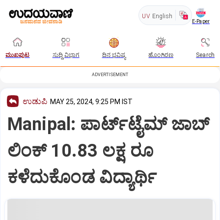
UV
English
E-Paper
ಮುಖಪುಟ
ಸುದ್ದಿ ವಿಭಾಗ
ದಿನ ಭವಿಷ್ಯ
ಹೊಂಗಿರಣ
Search
ADVERTISEMENT
ಉಡುಪಿ
MAY 25, 2024, 9:25 PM IST
Manipal: ಪಾರ್ಟ್‌ಟೈಮ್‌ ಜಾಬ್‌
ಲಿಂಕ್‌ 10.83 ಲಕ್ಷ ರೂ
ಕಳೆದುಕೊಂಡ ವಿದ್ಯಾರ್ಥಿ