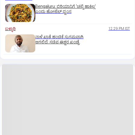
Bengaluru: ಬಿರಿಯಾನಿಗೆ ‘ಚಟ್ನಿ ಹಾಕಿಲ್ಲ’
ಎಂದು ಹೋಟೆಲ್‌ ಧ್ವಂಸ
ಬಳ್ಳಾರಿ
12:29 PM IST
ನಾಳೆ ಖಾತೆ ಹಂಚಿಕೆ ಸುಗಮವಾಗಿ
ಆಗಲಿದೆ: ಸಚಿವ ಈಶ್ವರ ಖಂಡ್ರೆ