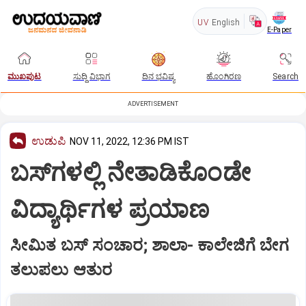
UV
English
E-Paper
ಮುಖಪುಟ
ಸುದ್ದಿ ವಿಭಾಗ
ದಿನ ಭವಿಷ್ಯ
ಹೊಂಗಿರಣ
Search
ADVERTISEMENT
ಉಡುಪಿ
NOV 11, 2022, 12:36 PM IST
ಬಸ್‌ಗಳಲ್ಲಿ ನೇತಾಡಿಕೊಂಡೇ
ವಿದ್ಯಾರ್ಥಿಗಳ ಪ್ರಯಾಣ
ಸೀಮಿತ ಬಸ್‌ ಸಂಚಾರ; ಶಾಲಾ- ಕಾಲೇಜಿಗೆ ಬೇಗ
ತಲುಪಲು ಆತುರ