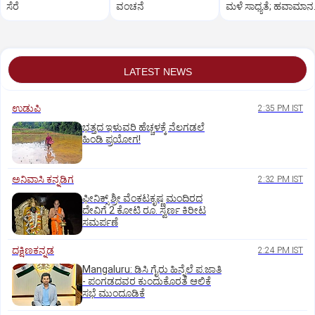
ಸೆರೆ
ವಂಚನೆ
ಮಳೆ ಸಾಧ್ಯತೆ; ಹವಾಮಾನ
ಇಲಾಖೆ ಎಚ್ಚರಿಕೆ
LATEST NEWS
ಉಡುಪಿ
2:35 PM IST
ಭತ್ತದ ಇಳುವರಿ ಹೆಚ್ಚಳಕ್ಕೆ ನೆಲಗಡಲೆ
ಹಿಂಡಿ ಪ್ರಯೋಗ!
ಅನಿವಾಸಿ ಕನ್ನಡಿಗ
2:32 PM IST
ಫೀನಿಕ್ಸ್ ಶ್ರೀ ವೆಂಕಟಕೃಷ್ಣ ಮಂದಿರದ
ದೇವಿಗೆ 2 ಕೋಟಿ ರೂ. ಸ್ವರ್ಣ ಕಿರೀಟ
ಸಮರ್ಪಣೆ
ದಕ್ಷಿಣಕನ್ನಡ
2:24 PM IST
Mangaluru: ಡಿಸಿ ಗೈರು ಹಿನ್ನೆಲೆ ಪ.ಜಾತಿ
- ಪಂಗಡದವರ ಕುಂದುಕೊರತೆ ಆಲಿಕೆ
ಸಭೆ ಮುಂದೂಡಿಕೆ