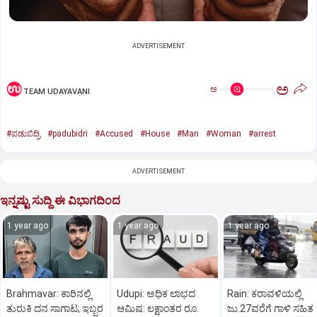
ADVERTISEMENT
ಅ
ಅ
TEAM UDAYAVANI
#ಪಡುಬಿದ್ರಿ
#padubidri
#Accused
#House
#Man
#Woman
#arrest
ADVERTISEMENT
ಇನ್ನಷ್ಟು ಸುದ್ದಿ ಈ ವಿಭಾಗದಿಂದ
1 year ago
1 year ago
1 year ago
Brahmavar: ಕಾರಿನಲ್ಲಿ
Udupi: ಅಧಿಕ ಲಾಭದ
Rain: ಕರಾವಳಿಯಲ್ಲಿ
ತುರುಕಿ ದನ ಸಾಗಾಟ; ಇಬ್ಬರ
ಆಮಿಷ: ಲಕ್ಷಾಂತರ ರೂ.
ಜು.27ವರೆಗೆ ಗಾಳಿ ಸಹಿತ