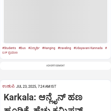
#Students
#Bus
#ವಿದ್ಯಾರ್ಥಿ
#Hanging
#traveling
#Udayavani Kannada
#
ಬಸ್ ಪ್ರಯಾಣ
ADVERTISEMENT
ಉಡುಪಿ
JUL 23, 2025, 7:24 AM IST
Karkala: ಆನ್ಲೈನ್‌ ಹಣ
ಹೂಡಿಕೆ, ಹೆಚ್ಚು ಕಮಿಷನ್‌