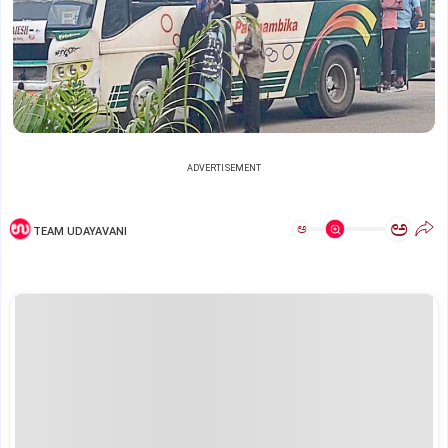
ADVERTISEMENT
ಅ
ಅ
TEAM UDAYAVANI