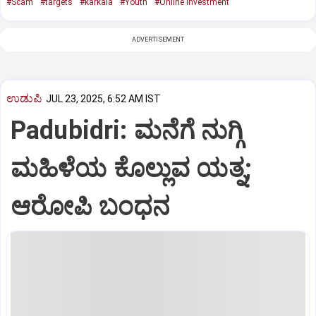
#Scam
#targets
#karkala
#Youth
#Online investment
ADVERTISEMENT
ಉಡುಪಿ
JUL 23, 2025, 6:52 AM IST
Padubidri: ಮನೆಗೆ ನುಗ್ಗಿ
ಮಹಿಳೆಯ ಕೊಲ್ಲುವ ಯತ್ನ;
ಆರೋಪಿ ಬಂಧನ