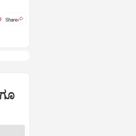
ಅ
Share
ೆಗೂ