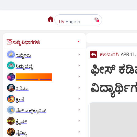
English
UV
ಸುದ್ದಿ ವಿಭಾಗಗಳು
ಕಲಬುರಗಿ
APR 11,
ಸುದ್ದಿಗಳು
ಫೀಸ್ ಕಡಿಮ
ನಿಮ್ಮ ಜಿಲ್ಲೆ
ಕಾಮನ್‌ ವೆಲ್ತ್‌ ಗೇಮ್ಸ್‌
ವಿದ್ಯಾರ್
ಸಿನೆಮಾ
ಕ್ರೀಡೆ
ವೆಬ್ ಎಕ್ಸ್‌ಕ್ಲೂಸಿವ್
ಕ್ರೈಮ್
ವೈವಿಧ್ಯ