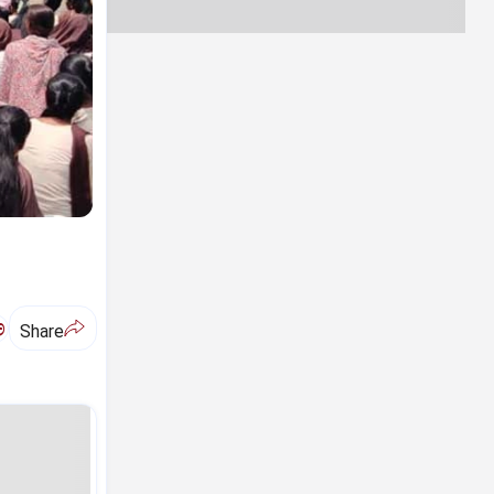
ಅ
Share