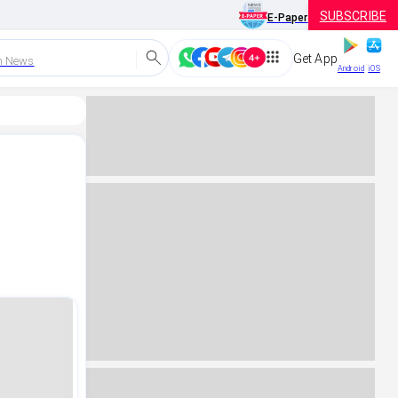
SUBSCRIBE
E-Paper
Get App
h News
Android
iOS