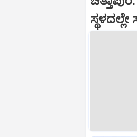
ಚಿತ್ತಾಪುರ:
ಸ್ಥಳದಲ್ಲೇ