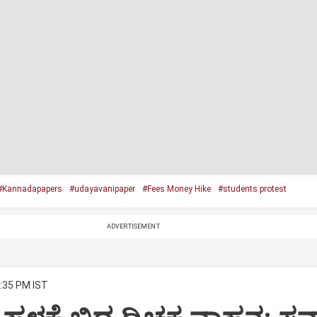
#Kannadapapers
#udayavanipaper
#Fees Money Hike
#students protest
ADVERTISEMENT
1:35 PM IST