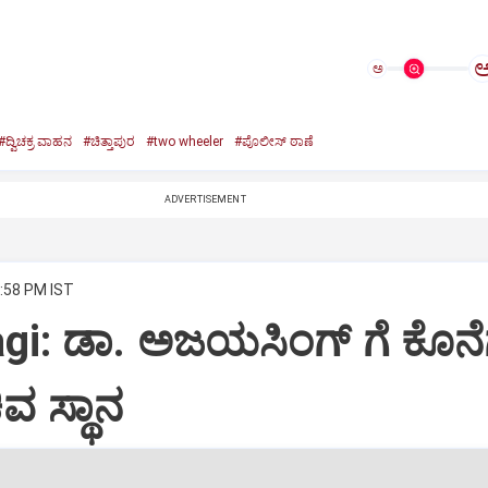
ಅ
#ದ್ವಿಚಕ್ರ ವಾಹನ
#ಚಿತ್ತಾಪುರ
#two wheeler
#ಪೊಲೀಸ್ ಠಾಣೆ
ADVERTISEMENT
2:58 PM IST
gi: ಡಾ. ಅಜಯಸಿಂಗ್ ಗೆ ಕೊನ
ವ ಸ್ಥಾನ