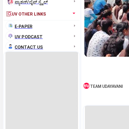
ಫ್ಯಾಶನ್/ಲೈಫ್‌ ಸ್ಟೈಲ್
UV OTHER LINKS
E-PAPER
UV PODCAST
CONTACT US
TEAM UDAYAVANI