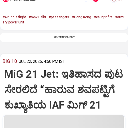
TEAM UDAYAVANI
#Air India flight
#New Delhi
#passengers
#Hong Kong
#caught fire
#auxili
ary power unit
ADVERTISEMENT
BIG 10
JUL 22, 2025, 4:50 PM IST
MiG 21 Jet: ಇತಿಹಾಸದ ಪುಟ
ಸೇರಲಿದೆ “ಹಾರುವ ಶವಪಟ್ಟಿಗೆ
ಕುಖ್ಯಾತಿಯ IAF ಮಿಗ್‌ 21