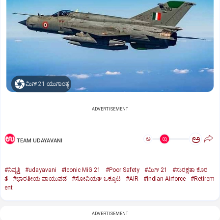
ಮಿಗ್‌ 21 ಯುಗಾಂತ್ಯ
ADVERTISEMENT
ಅ
ಅ
TEAM UDAYAVANI
#ನಿವೃತ್ತಿ
#udayavani
#Iconic MiG 21
#Poor Safety
#ಮಿಗ್‌ 21
#ಸುರಕ್ಷತಾ ಕೊರ
ತೆ
#ಭಾರತೀಯ ವಾಯುಪಡೆ
#ಸೋವಿಯತ್‌ ಒಕ್ಕೂಟ
#AIR
#Indian Airforce
#Retirem
ent
ADVERTISEMENT