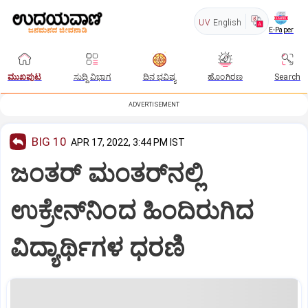
UV
English
E-Paper
ಮುಖಪುಟ
ಸುದ್ದಿ ವಿಭಾಗ
ದಿನ ಭವಿಷ್ಯ
ಹೊಂಗಿರಣ
Search
ADVERTISEMENT
BIG 10
APR 17, 2022, 3:44 PM IST
ಜಂತರ್ ಮಂತರ್‌ನಲ್ಲಿ
ಉಕ್ರೇನ್‌ನಿಂದ ಹಿಂದಿರುಗಿದ
ವಿದ್ಯಾರ್ಥಿಗಳ ಧರಣಿ