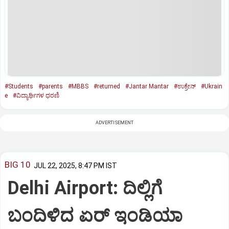
#Students
#parents
#MBBS
#returned
#Jantar Mantar
#ಉಕ್ರೇನ್‌
#Ukrain
e
#ವಿದ್ಯಾರ್ಥಿಗಳ ಧರಣಿ
ADVERTISEMENT
BIG 10
JUL 22, 2025, 8:47 PM IST
Delhi Airport: ದಿಲ್ಲಿಗೆ
ಬಂದಿಳಿದ ಏರ್‌ ಇಂಡಿಯಾ