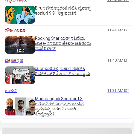
ಚಿಕ್ಕಮಗಳೂರು
11:54 AM IST
Birur: ಬೇರೊಬ್ಬರಂತೆ ನಟಿಸಿ ಫೈನಾನ್ಸ್
ಕಂಪನಿಗೆ 9.91 ಲಕ್ಷ ವಂಚನೆ
ಸೌತ್‌ ಸಿನಿಮಾ
11:44 AM IST
Rocking Star ಯಶ್‌ ನಟನೆಯ
ಟಾಕ್ಸಿಕ್‌ ಸಿನಿಮಾದ ಟ್ರೇಲರ್‌ ಆ.8ರಂದು
ಸಂಜೆ ರಿಲೀಸ್
ದಕ್ಷಿಣಕನ್ನಡ
11:40 AM IST
ಮಂಗಳೂರಿನಲ್ಲಿ ಸುಹಾನ ಸಫರ್ &
ರಿಮ್‌ಜಿಮ್ ಗಿರೆ ಸಾವನ್ ಕಾರ್ಯಕ್ರಮ
ಉಡುಪಿ
11:21 AM IST
Mudarangadi Shootout:‌3
ಆರೋಪಿಗಳ ಬಂಧನ,ಹಣಕಾಸಿನ
ವೈಮನಸ್ಸು ಕಾರಣ? ಸುಪಾರಿ
ಕೊಟ್ಟಿದ್ಯಾರು?