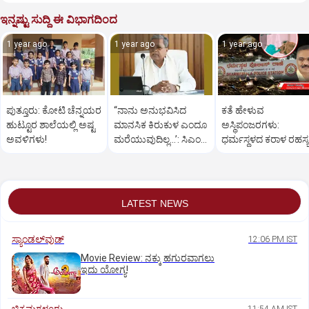
ಇನ್ನಷ್ಟು ಸುದ್ದಿ ಈ ವಿಭಾಗದಿಂದ
1 year ago
1 year ago
1 year ago
ಪುತ್ತೂರು: ಕೋಟಿ ಚೆನ್ನಯರ
“ನಾನು ಅನುಭವಿಸಿದ
ಕತೆ ಹೇಳುವ
ಹುಟ್ಟೂರ ಶಾಲೆಯಲ್ಲಿ ಅಷ್ಟ
ಮಾನಸಿಕ ಕಿರುಕುಳ ಎಂದೂ
ಅಸ್ಥಿಪಂಜರಗಳು:
ಅವಳಿಗಳು!
ಮರೆಯುವುದಿಲ್ಲ…’: ಸಿಎಂ
ಧರ್ಮಸ್ಥಳದ‌ ಕರಾಳ ರಹಸ್ಯ
ಸಿದ್ದರಾಮಯ್ಯ
ತೆರೆದಿಡಲಿದೆಯೇ ಡಿಎನ್
ಪರೀಕ್ಷೆ?
LATEST NEWS
ಸ್ಯಾಂಡಲ್‌ವುಡ್‌
12:06 PM IST
Movie Review: ನಕ್ಕು ಹಗುರವಾಗಲು
ಇದು ಯೋಗ್ಯ!