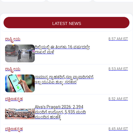
ಮಳೆ
LATEST NEWS
ರಾಷ್ಟ್ರೀಯ
8:57 AM IST
ದಿಲ್ಲಿಯಲ್ಲಿ ಈ ತಿಂಗಳು 16 ವರ್ಷದಲ್ಲೇ
ದಾಖಲೆ ಮಳೆ
ರಾಷ್ಟ್ರೀಯ
8:53 AM IST
ಸಾಮಾನ್ಯ ಗ್ರಾಹಕರಿಗೆ,ಸಣ್ಣ ವ್ಯಾಪಾರಿಗಳಿಗೆ
ಇಲ್ಲ ಯುಪಿಐ ಶುಲ್ಕ: ಸರಕಾರ
ದಕ್ಷಿಣಕನ್ನಡ
8:52 AM IST
Alva's Pragati 2026: 2,394
ಮಂದಿಗೆ ಉದ್ಯೋಗ, 5,935 ಮಂದಿ
ಮುಂದಿನ ಹಂತಕ್ಕೆ
ದಕ್ಷಿಣಕನ್ನಡ
8:45 AM IST