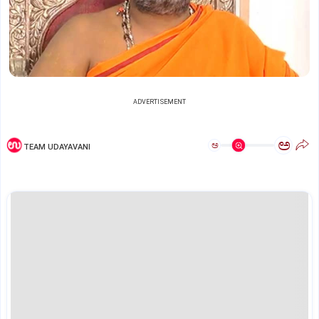
ADVERTISEMENT
ಅ
ಅ
TEAM UDAYAVANI