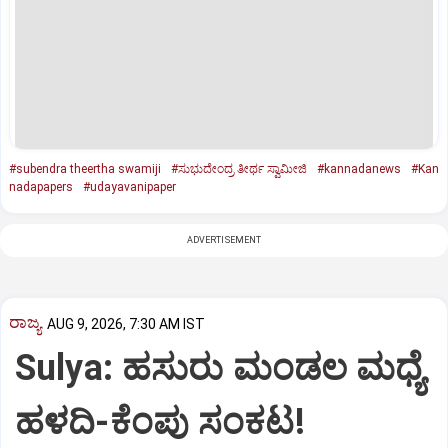
#subendra theertha swamiji
#ಸುಭುದೇಂದ್ರ ತೀರ್ಥ ಸ್ವಾಮೀಜಿ
#kannadanews
#Kan
nadapapers
#udayavanipaper
ADVERTISEMENT
ರಾಜ್ಯ
AUG 9, 2026, 7:30 AM IST
Sulya: ಹಸುರು ಮಂಡಲ ಮಧ್ಯೆ
ಹಳದಿ-ಕೆಂಪು ಸಂಕಟ!