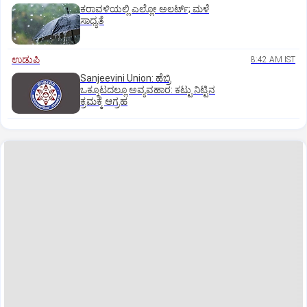
ಕರಾವಳಿಯಲ್ಲಿ ಎಲ್ಲೋ ಅಲರ್ಟ್‌; ಮಳೆ
ಸಾಧ್ಯತೆ
ಉಡುಪಿ
8:42 AM IST
Sanjeevini Union: ಹೆಬ್ರಿ
ಒಕ್ಕೂಟದಲ್ಲೂ ಅವ್ಯವಹಾರ: ಕಟ್ಟು ನಿಟ್ಟಿನ
ಕ್ರಮಕ್ಕೆ ಆಗ್ರಹ