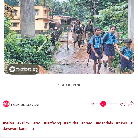
ಸಾಂದರ್ಭಿಕ ಚಿತ್ರ
ADVERTISEMENT
ಅ
ಅ
TEAM UDAYAVANI
#Sulya
#Yellow
#red
#suffering
#amidst
#green
#mandala
#news
#u
dayavani kannada