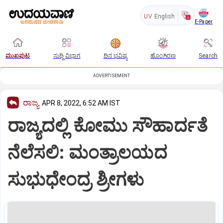
UV
English
E-Paper
ಮುಖಪುಟ
ಸುದ್ದಿ ವಿಭಾಗ
ದಿನ ಭವಿಷ್ಯ
ಹೊಂಗಿರಣ
Search
ADVERTISEMENT
ರಾಜ್ಯ
APR 8, 2022, 6:52 AM IST
ರಾಜ್ಯದಲ್ಲಿ ಕೋಮು ಸೌಹಾರ್ದತೆ
ನೆಲೆಸಲಿ: ಮಂತ್ರಾಲಯದ
ಸುಭುಧೇಂದ್ರ ಶ್ರೀಗಳು