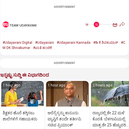
ADVERTISEMENT
ಅ
ಅ
TEAM UDAYAVANI
#Udayavani Digital
#Udayavani
#Udayavani Kannada
#ಡಿ.ಕೆ.ಶಿವಕುಮಾರ್‌
#C
M DK Shivakumar
#ಖಾತೆ ಹಂಚಿಕೆ
ADVERTISEMENT
ಇನ್ನಷ್ಟು ಸುದ್ದಿ ಈ ವಿಭಾಗದಿಂದ
1 hour ago
1 hour ago
2 hours ago
ಶಿಕ್ಷಕರ ಹೊರೆ ತಗ್ಗಿಸಲು
ಆರೆಸ್ಸೆಸ್ಸನ್ನು ಕಾನೂನು
ರಾಜ್ಯದಲ್ಲಿ ಶೇ.22 ಮಳೆ
ಶಾಲೆಗಳಿಗೆ ಸಹಾಯಕರು
ವ್ಯಾಪ್ತಿಗೆ ತಂದೇ ತರ್ತೀವಿ:
ಕೊರತೆ: ಬೆಳಗಾವಿಯಲ್ಲಿ
ಸಚಿವ ಪ್ರಿಯಾಂಕ್‌
ಮಾತ್ರ ಶೇ.25 ಹೆಚ್ಚುವರಿ