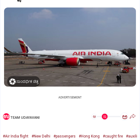
ಸಾಂದರ್ಭಿಕ ಚಿತ್ರ
ADVERTISEMENT
ಅ
ಅ
TEAM UDAYAVANI
#Air India flight
#New Delhi
#passengers
#Hong Kong
#caught fire
#auxili