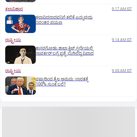
ಕಲಾವಿಹಾರ
9:17 AM IST
ಕಲಾವಿದನಾದವನಿಗೆ ಕಲಿಕೆ ಎನ್ನುವುದು
ನಿರಂತರ ಪಯಣ
ರಾಷ್ಟ್ರೀಯ
9:14 AM IST
ಕಾಸರಗೋಡು ಶಾಲಾ ಕ್ವಿಜ್‌ ಸ್ಪರ್ಧೆಯಲ್ಲಿ
ಸಾವರ್ಕರ್‌ ಬಗ್ಗೆ ಪ್ರಶ್ನೆ: ಭುಗಿಲೆದ್ದ ವಿವಾದ
ರಾಷ್ಟ್ರೀಯ
9:03 AM IST
ರಷ್ಯಾದಿಂದ ತೈಲ ಆಮದು: ಭಾರತಕ್ಕೆ
100% ಸುಂಕ ಬರೆ?