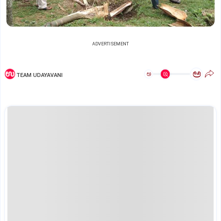
ADVERTISEMENT
ಅ
ಅ
TEAM UDAYAVANI