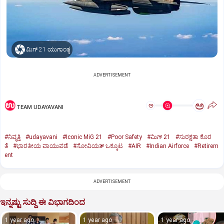
ಮಿಗ್‌ 21 ಯುಗಾಂತ್ಯ
ADVERTISEMENT
ಅ
ಅ
TEAM UDAYAVANI
#ನಿವೃತ್ತಿ
#udayavani
#Iconic MiG 21
#Poor Safety
#ಮಿಗ್‌ 21
#ಸುರಕ್ಷತಾ ಕೊರ
ತೆ
#ಭಾರತೀಯ ವಾಯುಪಡೆ
#ಸೋವಿಯತ್‌ ಒಕ್ಕೂಟ
#AIR
#Indian Airforce
#Retirem
ent
ADVERTISEMENT
ಇನ್ನಷ್ಟು ಸುದ್ದಿ ಈ ವಿಭಾಗದಿಂದ
1 year ago
1 year ago
1 year ago