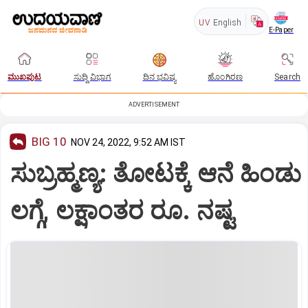
UV
English
E-Paper
ಮುಖಪುಟ
ಸುದ್ದಿ ವಿಭಾಗ
ದಿನ ಭವಿಷ್ಯ
ಹೊಂಗಿರಣ
Search
ADVERTISEMENT
BIG 10
NOV 24, 2022, 9:52 AM IST
ಸುಬ್ರಹ್ಮಣ್ಯ: ತೋಟಕ್ಕೆ ಆನೆ ಹಿಂಡು
ಲಗ್ಗೆ, ಲಕ್ಷಾಂತರ ರೂ. ನಷ್ಟ