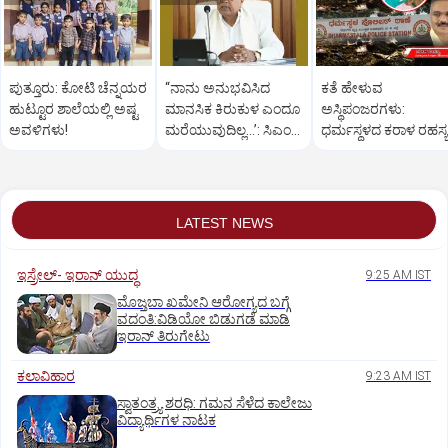
ಪುತ್ತೂರು: ಕೋಟಿ ಚೆನ್ನಯರ
“ನಾನು ಅನುಭವಿಸಿದ
ಕತೆ ಹೇಳುವ
ಹುಟ್ಟೂರ ಶಾಲೆಯಲ್ಲಿ ಅಷ್ಟ
ಮಾನಸಿಕ ಕಿರುಕುಳ ಎಂದೂ
ಅಸ್ಥಿಪಂಜರಗಳು:
ಅವಳಿಗಳು!
ಮರೆಯುವುದಿಲ್ಲ…’: ಸಿಎಂ
ಧರ್ಮಸ್ಥಳದ‌ ಕರಾಳ ರಹಸ್ಯ
ಸಿದ್ದರಾಮಯ್ಯ
ತೆರೆದಿಡಲಿದೆಯೇ ಡಿಎನ್
ಪರೀಕ್ಷೆ?
LATEST NEWS
ಇಸ್ರೇಲ್- ಇರಾನ್‌ ಯುದ್ಧ
9:25 AM IST
ಮೊಜ್ತಬಾ ಖಮೇನಿ ಆರೋಗ್ಯದ ಬಗ್ಗೆ
ವದಂತಿ:ವಿಡಿಯೋ ಬಿಡುಗಡೆ ಮಾಡಿ
ಇರಾನ್‌ ತಿರುಗೇಟು
ಕಲಾವಿಹಾರ
9:23 AM IST
ಸ್ವಾತಂತ್ರ್ಯ ಶರಧಿ: ಗಮನ ಸೆಳೆದ ಕಾಲೇಜು
ವಿದ್ಯಾರ್ಥಿಗಳ ನಾಟಕ