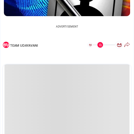
ADVERTISEMENT
ಅ
ಅ
TEAM UDAYAVANI