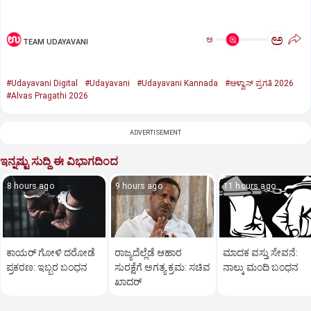
ಅ
ಅ
TEAM UDAYAVANI
#Udayavani Digital
#Udayavani
#Udayavani Kannada
#ಆಳ್ವಾಸ್‌ ಪ್ರಗತಿ 2026
#Alvas Pragathi 2026
ADVERTISEMENT
ಇನ್ನಷ್ಟು ಸುದ್ದಿ ಈ ವಿಭಾಗದಿಂದ
8 hours ago
9 hours ago
11 hours ago
ಕಾಯರ್ ಗೋಳಿ ದರೋಡೆ
ರಾಜ್ಯದೆಲ್ಲೆಡೆ ಆಹಾರ
ಮಾದಕ ವಸ್ತು ಸೇವನೆ:
ಪ್ರಕರಣ: ಇಬ್ಬರ ಬಂಧನ
ಸುರಕ್ಷೆಗೆ ಅಗತ್ಯ ಕ್ರಮ: ಸಚಿವ
ನಾಲ್ಕು ಮಂದಿ ಬಂಧನ
ಖಾದರ್