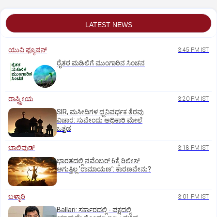
LATEST NEWS
ಯುವಿ ಫ್ಯೂಷನ್
3:45 PM IST
ರೈತರ ಮಡಿಲಿಗೆ ಮುಂಗಾರಿನ ಸಿಂಚನ
ರಾಷ್ಟ್ರೀಯ
3:20 PM IST
SIR, ಮಸೀದಿಗಳ ಧ್ವನಿವರ್ಧಕ ತೆರವು
ವಿಚಾರ: ಸುವೇಂದು ಅಧಿಕಾರಿ ಮೇಲೆ
ಒತ್ತಡ
ಬಾಲಿವುಡ್‌
3:18 PM IST
ಭಾರತದಲ್ಲಿ ನವೆಂಬರ್‌ 6ಕ್ಕೆ ರಿಲೀಸ್‌
ಆಗುತ್ತಿಲ್ಲ ʼರಾಮಾಯಣʼ: ಕಾರಣವೇನು?
ಬಳ್ಳಾರಿ
3:01 PM IST
Ballari: ಸರ್ಕಾರದಲ್ಲಿ - ಪಕ್ಷದಲ್ಲಿ