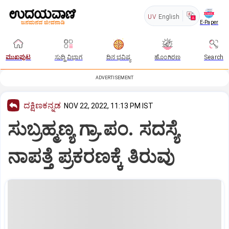
UV
English
E-Paper
ಮುಖಪುಟ
ಸುದ್ದಿ ವಿಭಾಗ
ದಿನ ಭವಿಷ್ಯ
ಹೊಂಗಿರಣ
Search
ADVERTISEMENT
ದಕ್ಷಿಣಕನ್ನಡ
NOV 22, 2022, 11:13 PM IST
ಸುಬ್ರಹ್ಮಣ್ಯ ಗ್ರಾ.ಪಂ. ಸದಸ್ಯೆ
ನಾಪತ್ತೆ ಪ್ರಕರಣಕ್ಕೆ ತಿರುವು