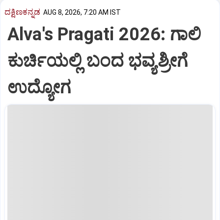
ದಕ್ಷಿಣಕನ್ನಡ
AUG 8, 2026, 7:20 AM IST
Alva's Pragati 2026: ಗಾಲಿ
ಕುರ್ಚಿಯಲ್ಲಿ ಬಂದ ಭವ್ಯಶ್ರೀಗೆ
ಉದ್ಯೋಗ