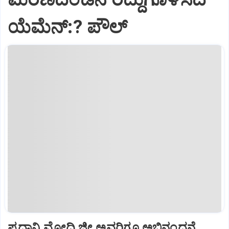
ಯೆಮೆನ್:? ಪೌಲ್
ಪ್ರಧಾನಿ ಮೋದಿ ಜೀ ಅವರಿಗೂ ಅಭಿನಂದನೆ