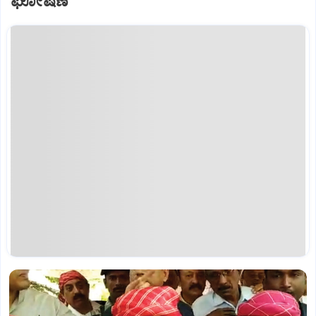
ಘೋಷಣೆ