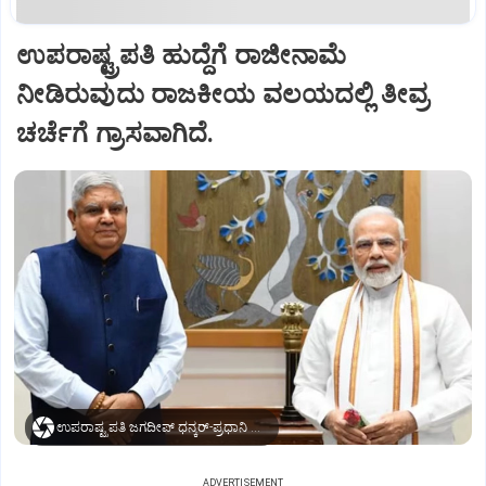
ಉಪರಾಷ್ಟ್ರಪತಿ ಹುದ್ದೆಗೆ ರಾಜೀನಾಮೆ
ನೀಡಿರುವುದು ರಾಜಕೀಯ ವಲಯದಲ್ಲಿ ತೀವ್ರ
ಚರ್ಚೆಗೆ ಗ್ರಾಸವಾಗಿದೆ.
ಉಪರಾಷ್ಟ್ರಪತಿ ಜಗದೀಪ್‌ ಧನ್ಕರ್-ಪ್ರಧಾನಿ ಮೋದಿ
ADVERTISEMENT