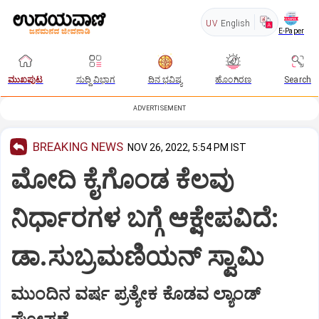
UV
English
E-Paper
ಮುಖಪುಟ
ಸುದ್ದಿ ವಿಭಾಗ
ದಿನ ಭವಿಷ್ಯ
ಹೊಂಗಿರಣ
Search
ADVERTISEMENT
BREAKING NEWS
NOV 26, 2022, 5:54 PM IST
ಮೋದಿ ಕೈಗೊಂಡ ಕೆಲವು
ನಿರ್ಧಾರಗಳ ಬಗ್ಗೆ ಆಕ್ಷೇಪವಿದೆ:
ಡಾ.ಸುಬ್ರಮಣಿಯನ್ ಸ್ವಾಮಿ
ಮುಂದಿನ ವರ್ಷ ಪ್ರತ್ಯೇಕ ಕೊಡವ ಲ್ಯಾಂಡ್