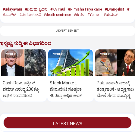
#udayavani
#ನಿಮಿಷಾ ಪ್ರಿಯಾ
#KA Paul
#Nimisha Priya case
#Evangelist
#
ಕೆಎ ಪೌಲ್
#ಮರಣದಂಡನೆ
#death sentence
#ಕೇರಳ
#Yemen
#ಯೆಮೆನ್‌
ADVERTISEMENT
ಇನ್ನಷ್ಟು ಸುದ್ದಿ ಈ ವಿಭಾಗದಿಂದ
1 year ago
1 year ago
1 year ago
Cash Row: ಜಸ್ಟೀಸ್‌
Stock Market:
Pak: ಜರ್ದಾರಿ ವಜಾಕ್ಕೆ
ವರ್ಮಾ ವಿರುದ್ಧ 200ಕ್ಕೂ
ಷೇರುಪೇಟೆ ಸೂಚ್ಯಂಕ
ತಂತ್ರಗಾರಿಕೆ- ಅಧ್ಯಕ್ಷಗಾದಿ
ಅಧಿಕ ಸಂಸದರಿಂದ
400ಕ್ಕೂ ಅಧಿಕ ಅಂಕ
ಮೇಲೆ ಸೇನಾ ಮುಖ್ಯಸ್ಥ
ಮಹಾಭಿಯೋಗಕ್ಕೆ
ಜಿಗಿತ-ದಿನಾಂತ್ಯದ
ಮುನೀರ್ ಚಿತ್ತ!
ಕೋರಿಕೆ…
ವಹಿವಾಟು ಅಂತ್ಯ
LATEST NEWS