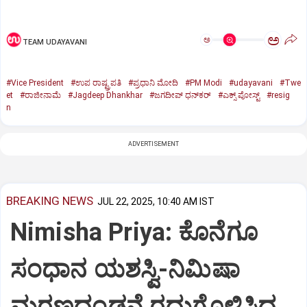
ಅ
ಅ
TEAM UDAYAVANI
#Vice President
#ಉಪ ರಾಷ್ಟ್ರಪತಿ
#ಪ್ರಧಾನಿ ಮೋದಿ
#PM Modi
#udayavani
#Twe
et
#ರಾಜೀನಾಮೆ
#Jagdeep Dhankhar
#ಜಗದೀಪ್‌ ಧನ್‌ಕರ್‌
#ಎಕ್ಸ್‌ ಪೋಸ್ಟ್
#resig
n
ADVERTISEMENT
BREAKING NEWS
JUL 22, 2025, 10:40 AM IST
Nimisha Priya: ಕೊನೆಗೂ
ಸಂಧಾನ ಯಶಸ್ವಿ-ನಿಮಿಷಾ
ಮರಣದಂಡನೆ ರದ್ದುಗೊಳಿಸಿದ