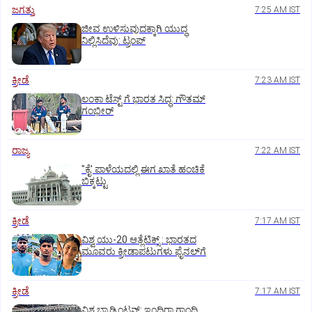
ಜಗತ್ತು
7:25 AM IST
ಜೀವ ಉಳಿಸುವುದಕ್ಕಾಗಿ ಯುದ್ಧ
ನಿಲ್ಲಿಸಿದೆವು: ಟ್ರಂಪ್‌
ಕ್ರೀಡೆ
7:23 AM IST
ಲಂಕಾ ಟೆಸ್ಟ್‌ ಗೆ ಭಾರತ ಸಿದ್ಧ: ಗೌತಮ್‌
ಗಂಭೀರ್‌
ರಾಜ್ಯ
7:22 AM IST
"ಕೈ' ಪಾಳೆಯದಲ್ಲಿ ಈಗ ಖಾತೆ ಹಂಚಿಕೆ
ಬಿಕ್ಕಟ್ಟು
ಕ್ರೀಡೆ
7:17 AM IST
ವಿಶ್ವ ಯು-20 ಆತ್ಲೆಟಿಕ್ಸ್‌ : ಭಾರತದ
ಮೂವರು ಕ್ರೀಡಾಪಟುಗಳು ಫೈನಲ್‌ಗೆ
ಕ್ರೀಡೆ
7:17 AM IST
ವಿಶ್ವ ಬ್ಯಾಡ್ಮಿಂಟನ್‌: ಇಂದಿರಾ ಗಾಂಧಿ