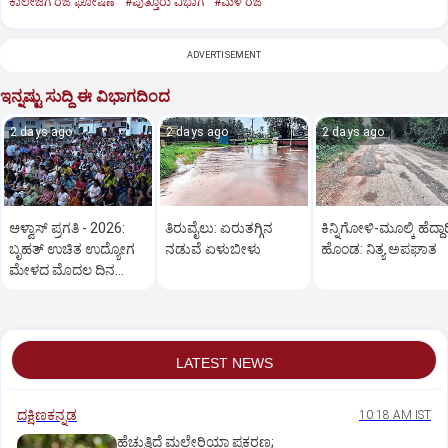
ಕಾಲೇಜಿಗೆ ರಜೆ ಘೋಷಣೆ
#ಪುತ್ತೂರು ವಿಭಾಗ
#ಮಳೆ ರಜೆ
ADVERTISEMENT
ಇನ್ನಷ್ಟು ಸುದ್ದಿ ಈ ವಿಭಾಗದಿಂದ
2 days ago
2 days ago
2 days ago
ಆಳ್ವಾಸ್‌ ಪ್ರಗತಿ - 2026:
ತಿರುವೈಲು: ಏರುತಗ್ಗಿನ
ಕಿನ್ನಿಗೋಳಿ-ಮೂಲ್ಕಿ ಹೆದ್ದಾರ
ಬೃಹತ್ ಉಚಿತ ಉದ್ಯೋಗ
ನಡುವೆ ಏಳುಬೀಳು
ಹೊಂಡ: ನಿತ್ಯ ಅಪಘಾತ
ಮೇಳದ ಮೊದಲ ದಿನ
ಅಮೋಘ ಪ್ರತಿಕ್ರಿಯೆ
LATEST NEWS
ದಕ್ಷಿಣಕನ್ನಡ
10:18 AM IST
ಹೆಚ್ಚುತ್ತಿದೆ ಮಲೇರಿಯಾ ಪ್ರಕರಣ;