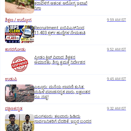
ಕರಾವಳಿಗೆ ಆತಂಕ: ಆರೋಗ್ಯ ಇಲಾಖೆ
ನಿಗಾ
ಶಿಕ್ಷಣ / ಉದ್ಯೋಗ
9:59 AM IST
Recruitment: ಐಬಿಪಿಎಸ್‌ನಿಂದ
11,403 ಕ್ಲರ್ಕ್‌ ಹುದ್ದೆಗಳ ನೇಮಕಾತಿ
ಕಾಸರಗೋಡು
9:52 AM IST
ಫ್ರೀಡಂ ಕ್ವಿಜ್‌ ವಿವಾದ: ಶಿಕ್ಷಕನ
ಅಮಾನತು; ಶಿಸ್ತು ಕ್ರಮಕ್ಕೆ ನಿರ್ದೇಶನ
ಉಡುಪಿ
9:45 AM IST
ಎಲ್ಲೂರು: ಮನೆಯ ಛಾವಣಿ ಕುಸಿತ:
ಮಹಿಳೆ ಪವಾಡಸದೃಶ ಪಾರು, ಲಕ್ಷಾಂತರ
ರೂ. ನಷ್ಟ!
ದಕ್ಷಿಣಕನ್ನಡ
9:32 AM IST
ಮಂಗಳೂರು: ತಲವಾರು ಹಿಡಿದು
ಸಾರ್ವಜನಿಕರಿಗೆ ಬೆದರಿಕೆ: ಇಬ್ಬರ ಬಂಧನ