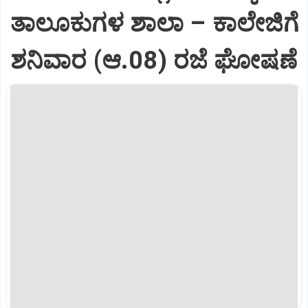
ತಾಲೂಕುಗಳ ಶಾಲಾ – ಕಾಲೇಜಿಗೆ
ಶನಿವಾರ (ಆ.08) ರಜೆ ಘೋಷಣೆ