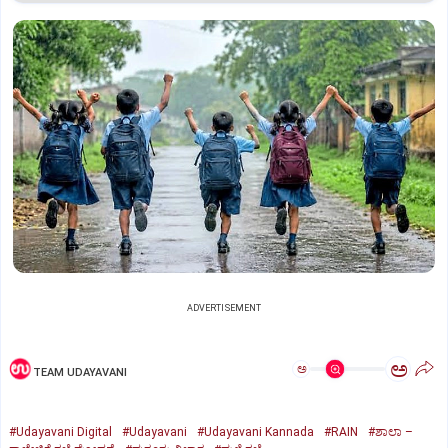
ADVERTISEMENT
ಅ
ಅ
TEAM UDAYAVANI
#Udayavani Digital
#Udayavani
#Udayavani Kannada
#RAIN
#ಶಾಲಾ –