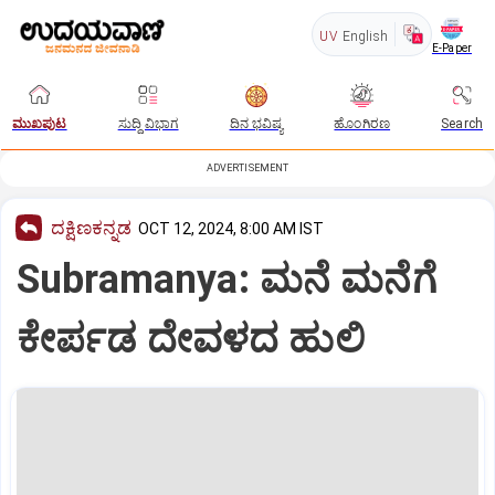
UV
English
E-Paper
ಮುಖಪುಟ
ಸುದ್ದಿ ವಿಭಾಗ
ದಿನ ಭವಿಷ್ಯ
ಹೊಂಗಿರಣ
Search
ADVERTISEMENT
ದಕ್ಷಿಣಕನ್ನಡ
OCT 12, 2024, 8:00 AM IST
Subramanya: ಮನೆ ಮನೆಗೆ
ಕೇರ್ಪಡ ದೇವಳದ ಹುಲಿ