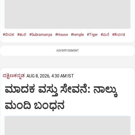
#ದೇವಳ
#ಹುಲಿ
#Subramanya
#House
#temple
#Tiger
#ಮನೆ
#ಕೇರ್ಪಡ
ADVERTISEMENT
ದಕ್ಷಿಣಕನ್ನಡ
AUG 8, 2026, 4:30 AM IST
ಮಾದಕ ವಸ್ತು ಸೇವನೆ: ನಾಲ್ಕು
ಮಂದಿ ಬಂಧನ