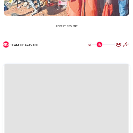
ADVERTISEMENT
ಅ
ಅ
TEAM UDAYAVANI