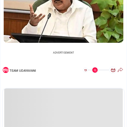
ADVERTISEMENT
ಅ
ಅ
TEAM UDAYAVANI