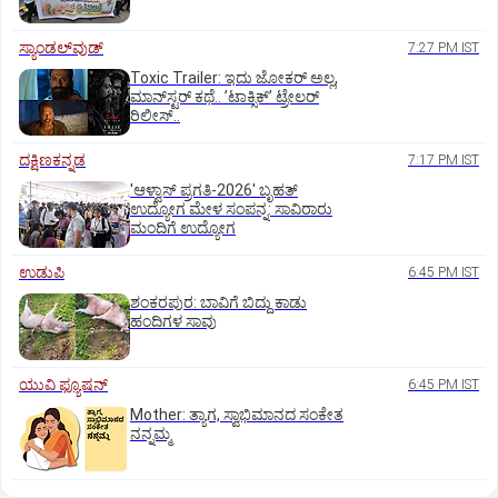
ಸ್ಯಾಂಡಲ್‌ವುಡ್‌
7:27 PM IST
Toxic Trailer: ಇದು ಜೋಕರ್‌ ಅಲ್ಲ,
ಮಾನ್‌ಸ್ಟರ್‌ ಕಥೆ.. ʼಟಾಕ್ಸಿಕ್‌ʼ ಟ್ರೇಲರ್‌
ರಿಲೀಸ್..
ದಕ್ಷಿಣಕನ್ನಡ
7:17 PM IST
'ಆಳ್ವಾಸ್‌ ಪ್ರಗತಿ-2026' ಬೃಹತ್
ಉದ್ಯೋಗ ಮೇಳ ಸಂಪನ್ನ: ಸಾವಿರಾರು
ಮಂದಿಗೆ ಉದ್ಯೋಗ
ಉಡುಪಿ
6:45 PM IST
ಶಂಕರಪುರ: ಬಾವಿಗೆ ಬಿದ್ದು ಕಾಡು
ಹಂದಿಗಳ ಸಾವು
ಯುವಿ ಫ್ಯೂಷನ್
6:45 PM IST
Mother: ತ್ಯಾಗ, ಸ್ವಾಭಿಮಾನದ ಸಂಕೇತ
ನನ್ನಮ್ಮ