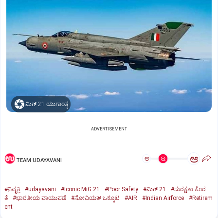
ಮಿಗ್‌ 21 ಯುಗಾಂತ್ಯ
ADVERTISEMENT
ಅ
ಅ
TEAM UDAYAVANI
#ನಿವೃತ್ತಿ
#udayavani
#Iconic MiG 21
#Poor Safety
#ಮಿಗ್‌ 21
#ಸುರಕ್ಷತಾ ಕೊರ
ತೆ
#ಭಾರತೀಯ ವಾಯುಪಡೆ
#ಸೋವಿಯತ್‌ ಒಕ್ಕೂಟ
#AIR
#Indian Airforce
#Retirem
ent