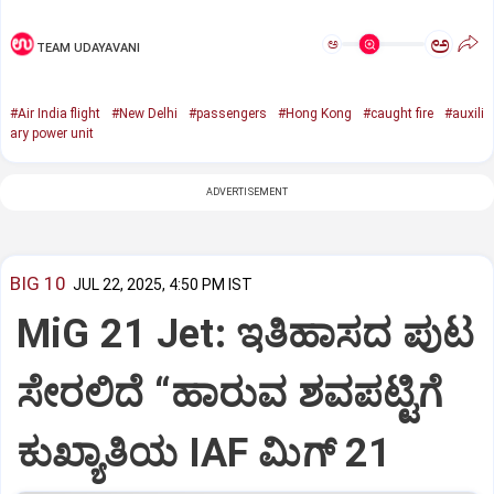
ಅ
ಅ
TEAM UDAYAVANI
#Air India flight
#New Delhi
#passengers
#Hong Kong
#caught fire
#auxili
ary power unit
ADVERTISEMENT
BIG 10
JUL 22, 2025, 4:50 PM IST
MiG 21 Jet: ಇತಿಹಾಸದ ಪುಟ
ಸೇರಲಿದೆ “ಹಾರುವ ಶವಪಟ್ಟಿಗೆ
ಕುಖ್ಯಾತಿಯ IAF ಮಿಗ್‌ 21