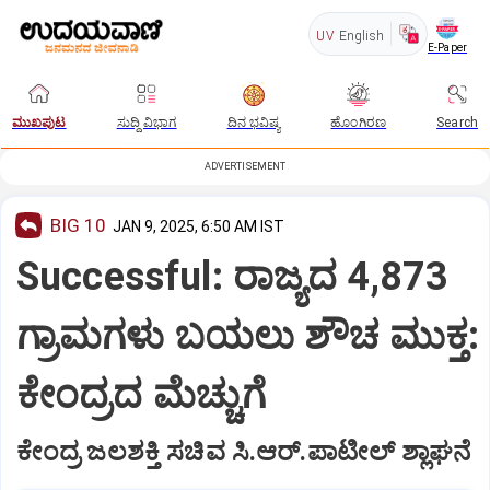
UV
English
E-Paper
ಮುಖಪುಟ
ಸುದ್ದಿ ವಿಭಾಗ
ದಿನ ಭವಿಷ್ಯ
ಹೊಂಗಿರಣ
Search
ADVERTISEMENT
BIG 10
JAN 9, 2025, 6:50 AM IST
Successful: ರಾಜ್ಯದ 4,873
ಗ್ರಾಮಗಳು ಬಯಲು ಶೌಚ ಮುಕ್ತ:
ಕೇಂದ್ರದ ಮೆಚ್ಚುಗೆ
ಕೇಂದ್ರ ಜಲಶಕ್ತಿ ಸಚಿವ ಸಿ.ಆರ್‌.ಪಾಟೀಲ್‌ ಶ್ಲಾಘನೆ