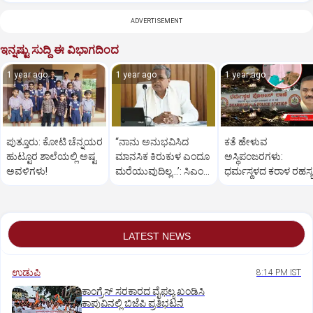
ADVERTISEMENT
ಇನ್ನಷ್ಟು ಸುದ್ದಿ ಈ ವಿಭಾಗದಿಂದ
1 year ago
1 year ago
1 year ago
ಪುತ್ತೂರು: ಕೋಟಿ ಚೆನ್ನಯರ
“ನಾನು ಅನುಭವಿಸಿದ
ಕತೆ ಹೇಳುವ
ಹುಟ್ಟೂರ ಶಾಲೆಯಲ್ಲಿ ಅಷ್ಟ
ಮಾನಸಿಕ ಕಿರುಕುಳ ಎಂದೂ
ಅಸ್ಥಿಪಂಜರಗಳು:
ಅವಳಿಗಳು!
ಮರೆಯುವುದಿಲ್ಲ…’: ಸಿಎಂ
ಧರ್ಮಸ್ಥಳದ‌ ಕರಾಳ ರಹಸ್ಯ
ಸಿದ್ದರಾಮಯ್ಯ
ತೆರೆದಿಡಲಿದೆಯೇ ಡಿಎನ್
ಪರೀಕ್ಷೆ?
LATEST NEWS
ಉಡುಪಿ
8:14 PM IST
ಕಾಂಗ್ರೆಸ್ ಸರಕಾರದ ವೈಫಲ್ಯ ಖಂಡಿಸಿ
ಕಾಪುವಿನಲ್ಲಿ ಬಿಜೆಪಿ ಪ್ರತಿಭಟನೆ