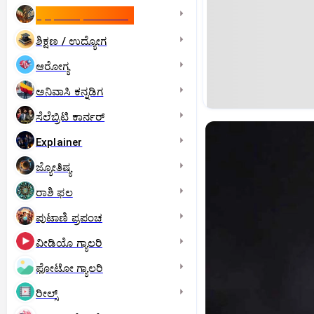
ಇಸ್ರೇಲ್- ಇರಾನ್‌ ಯುದ್ಧ
ಶಿಕ್ಷಣ / ಉದ್ಯೋಗ
ಆರೋಗ್ಯ
ಅನಿವಾಸಿ ಕನ್ನಡಿಗ
ಸೆಲೆಬ್ರಿಟಿ ಕಾರ್ನರ್‌
Explainer
ಜ್ಯೋತಿಷ್ಯ
ರಾಶಿ ಫಲ
ಪುಟಾಣಿ ಪ್ರಪಂಚ
ವೀಡಿಯೊ ಗ್ಯಾಲರಿ
ಫೋಟೋ ಗ್ಯಾಲರಿ
ರೀಲ್ಸ್