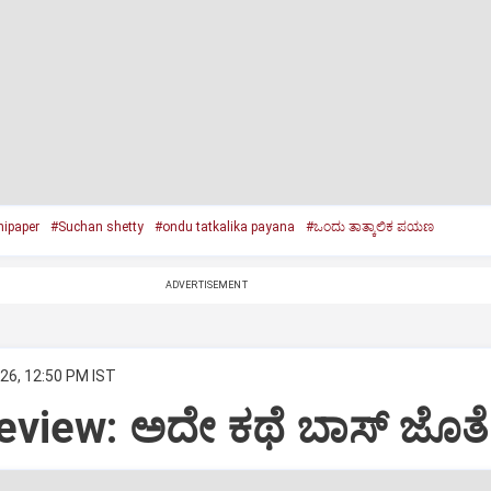
ipaper
#Suchan shetty
#ondu tatkalika payana
#ಒಂದು ತಾತ್ಕಾಲಿಕ ಪಯಣ
ADVERTISEMENT
26, 12:50 PM IST
view: ಅದೇ ಕಥೆ ಬಾಸ್‌ ಜೊತೆ