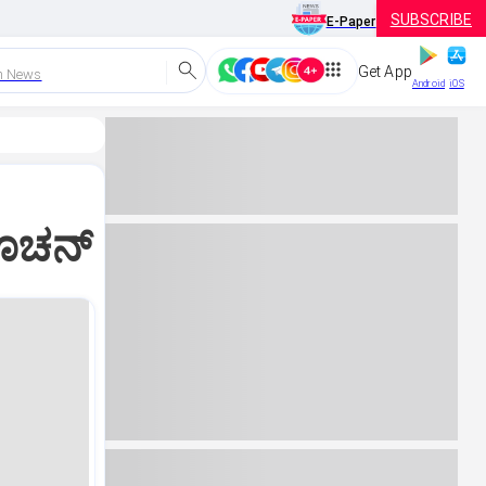
SUBSCRIBE
E-Paper
Get App
h News
Android
iOS
ೂಚನ್‌