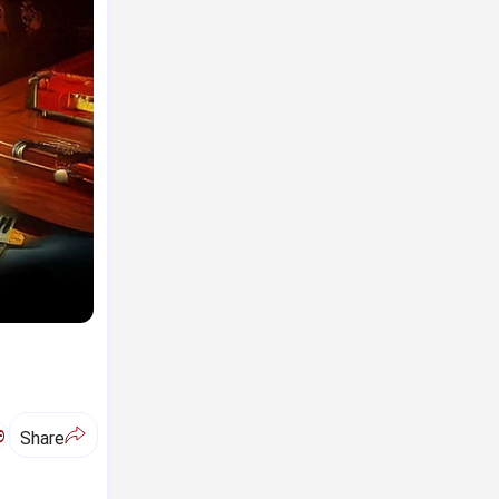
ಅ
Share