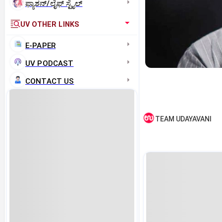
ಫ್ಯಾಶನ್/ಲೈಫ್‌ ಸ್ಟೈಲ್
UV OTHER LINKS
E-PAPER
UV PODCAST
CONTACT US
TEAM UDAYAVANI