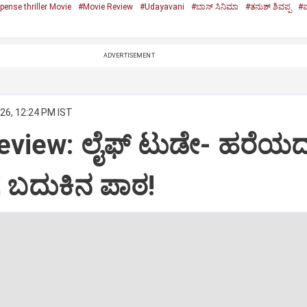
ense thriller Movie
#Movie Review
#Udayavani
#ಬಾಸ್‌ ಸಿನಿಮಾ
#ತನುಶ್‌ ಶಿವಪ್ಪ
#ಪ
ADVERTISEMENT
26, 12:24 PM IST
eview: ಲೈಫ್‌ ಟುಡೇ- ಹರೆಯ
 ಬದುಕಿನ ಪಾಠ!