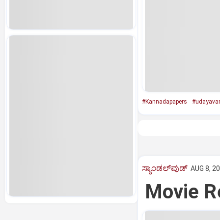
#Kannadapapers
#udayavan
ಸ್ಯಾಂಡಲ್‌ವುಡ್‌
AUG 8, 20
Movie Re