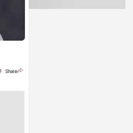
ಅ
Share