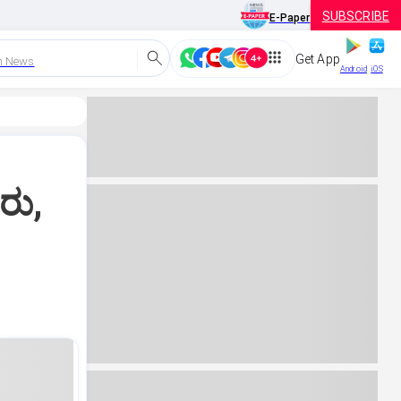
SUBSCRIBE
E-Paper
Get App
h News
Android
iOS
ರು,