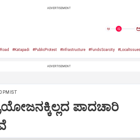
ADVERTISEMENT
ಅ
Road
#Katapadi
#PublicProtest
#Infrastructure
#FundsScarcity
#LocalIssue
ADVERTISEMENT
30 PM IST
್ರಯೋಜನಕ್ಕಿಲ್ಲದ ಪಾದಚಾರಿ
ವೆ