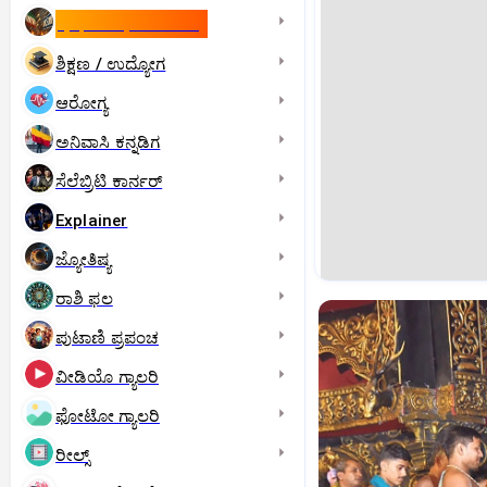
ಇಸ್ರೇಲ್- ಇರಾನ್‌ ಯುದ್ಧ
ಶಿಕ್ಷಣ / ಉದ್ಯೋಗ
ಆರೋಗ್ಯ
ಅನಿವಾಸಿ ಕನ್ನಡಿಗ
ಸೆಲೆಬ್ರಿಟಿ ಕಾರ್ನರ್‌
Explainer
ಜ್ಯೋತಿಷ್ಯ
ರಾಶಿ ಫಲ
ಪುಟಾಣಿ ಪ್ರಪಂಚ
ವೀಡಿಯೊ ಗ್ಯಾಲರಿ
ಫೋಟೋ ಗ್ಯಾಲರಿ
ರೀಲ್ಸ್