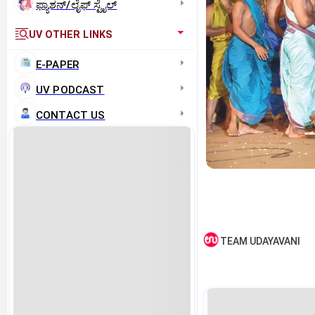
ಫ್ಯಾಶನ್/ಲೈಫ್‌ ಸ್ಟೈಲ್
UV OTHER LINKS
E-PAPER
UV PODCAST
CONTACT US
TEAM UDAYAVANI