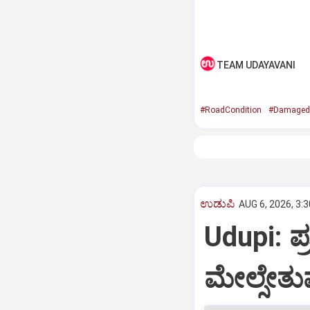
TEAM UDAYAVANI
#RoadCondition
#Damaged
ಉಡುಪಿ
AUG 6, 2026, 3:
Udupi: ಪ
ಮೇಲ್ಸೇತು