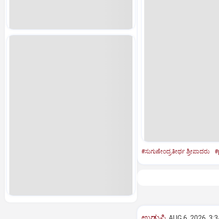
#ಸುಗುಣೇಂದ್ರತೀರ್ಥ ಶ್ರೀಪಾದರು
#
ಉಡುಪಿ
AUG 6, 2026, 3: