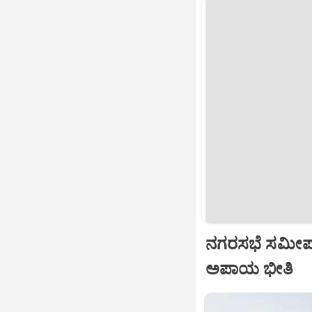
ನಗರಸಭೆ ಸಮೀಪವೇ 
ಅಪಾಯ ಭೀತಿ