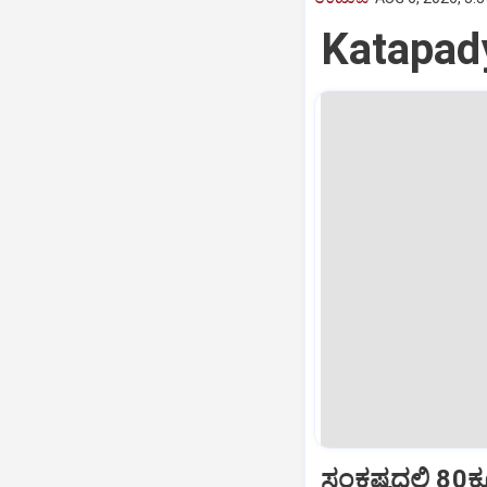
Katapady:
ಸಂಕಷ್ಟದಲ್ಲಿ 80