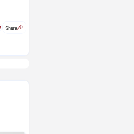
ಅ
Share
s