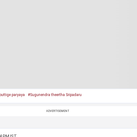
puttige paryaya
#Sugunendra theertha Sripadaru
ADVERTISEMENT
34 PM IST