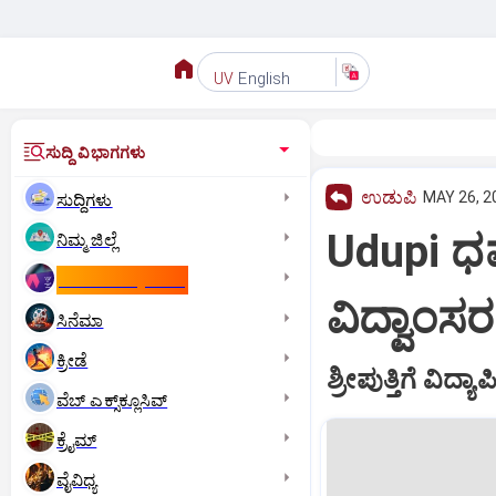
English
UV
ಸುದ್ದಿ ವಿಭಾಗಗಳು
ಉಡುಪಿ
MAY 26, 2
ಸುದ್ದಿಗಳು
Udupi ಧರ
ನಿಮ್ಮ ಜಿಲ್ಲೆ
ಕಾಮನ್‌ ವೆಲ್ತ್‌ ಗೇಮ್ಸ್‌
ವಿದ್ವಾಂಸರ 
ಸಿನೆಮಾ
ಕ್ರೀಡೆ
ಶ್ರೀಪುತ್ತಿಗೆ ವ
ವೆಬ್ ಎಕ್ಸ್‌ಕ್ಲೂಸಿವ್
ಕ್ರೈಮ್
ವೈವಿಧ್ಯ