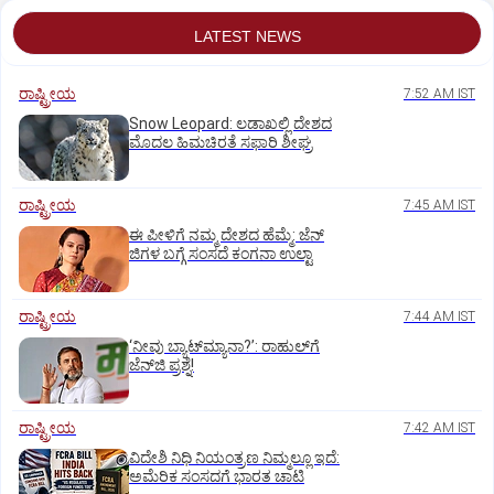
LATEST NEWS
ರಾಷ್ಟ್ರೀಯ
7:52 AM IST
Snow Leopard: ಲಡಾಖಲ್ಲಿ ದೇಶದ
ಮೊದಲ ಹಿಮಚಿರತೆ ಸಫಾರಿ ಶೀಘ್ರ
ರಾಷ್ಟ್ರೀಯ
7:45 AM IST
ಈ ಪೀಳಿಗೆ ನಮ್ಮ ದೇಶದ ಹೆಮ್ಮೆ: ಜೆನ್‌
ಜಿಗಳ ಬಗ್ಗೆ ಸಂಸದೆ ಕಂಗನಾ ಉಲ್ಟಾ
ರಾಷ್ಟ್ರೀಯ
7:44 AM IST
‘ನೀವು ಬ್ಯಾಟ್‌ಮ್ಯಾನಾ?’: ರಾಹುಲ್‌ಗೆ
ಜೆನ್‌ಜಿ ಪ್ರಶ್ನೆ!
ರಾಷ್ಟ್ರೀಯ
7:42 AM IST
ವಿದೇಶಿ ನಿಧಿ ನಿಯಂತ್ರಣ ನಿಮ್ಮಲ್ಲೂ ಇದೆ:
ಅಮೆರಿಕ ಸಂಸದಗೆ ಭಾರತ ಚಾಟಿ