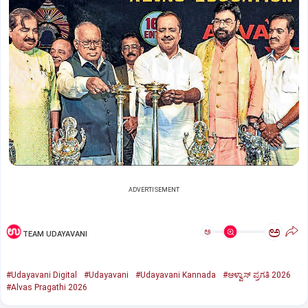
ADVERTISEMENT
ಅ
ಅ
TEAM UDAYAVANI
#Udayavani Digital
#Udayavani
#Udayavani Kannada
#ಆಳ್ವಾಸ್‌ ಪ್ರಗತಿ 2026
#Alvas Pragathi 2026