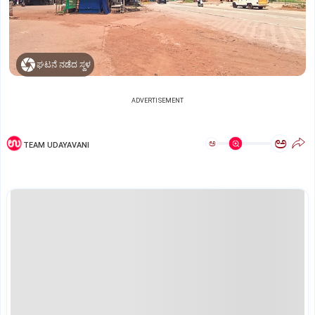
ಘಟನೆ ನಡೆದ ಸ್ಥಳ
ADVERTISEMENT
ಅ
ಅ
TEAM UDAYAVANI