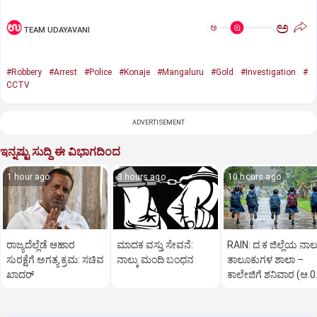
ಅ
ಅ
TEAM UDAYAVANI
#Robbery
#Arrest
#Police
#Konaje
#Mangaluru
#Gold
#Investigation
#
CCTV
ADVERTISEMENT
ಇನ್ನಷ್ಟು ಸುದ್ದಿ ಈ ವಿಭಾಗದಿಂದ
1 hour ago
3 hours ago
10 hours ago
ರಾಜ್ಯದೆಲ್ಲೆಡೆ ಆಹಾರ
ಮಾದಕ ವಸ್ತು ಸೇವನೆ:
RAIN: ದ.ಕ ಜಿಲ್ಲೆಯ ನಾಲ್
ಸುರಕ್ಷೆಗೆ ಅಗತ್ಯ ಕ್ರಮ: ಸಚಿವ
ನಾಲ್ಕು ಮಂದಿ ಬಂಧನ
ತಾಲೂಕುಗಳ ಶಾಲಾ –
ಖಾದರ್
ಕಾಲೇಜಿಗೆ ಶನಿವಾರ (ಆ.0
ರಜೆ ಘೋಷಣೆ