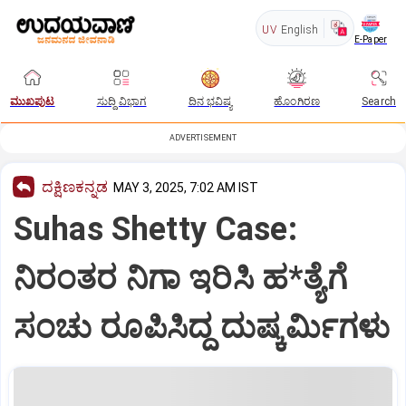
UV
English
E-Paper
ಮುಖಪುಟ
ಸುದ್ದಿ ವಿಭಾಗ
ದಿನ ಭವಿಷ್ಯ
ಹೊಂಗಿರಣ
Search
ADVERTISEMENT
ದಕ್ಷಿಣಕನ್ನಡ
MAY 3, 2025, 7:02 AM IST
Suhas Shetty Case:
ನಿರಂತರ ನಿಗಾ ಇರಿಸಿ ಹ*ತ್ಯೆಗೆ
ಸಂಚು ರೂಪಿಸಿದ್ದ ದುಷ್ಕರ್ಮಿಗಳು