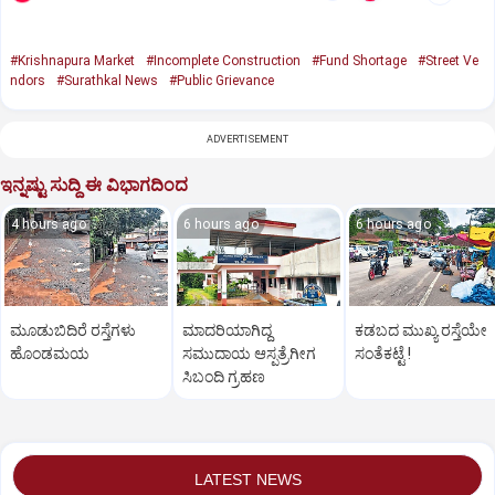
#Krishnapura Market
#Incomplete Construction
#Fund Shortage
#Street Ve
ndors
#Surathkal News
#Public Grievance
ADVERTISEMENT
ಇನ್ನಷ್ಟು ಸುದ್ದಿ ಈ ವಿಭಾಗದಿಂದ
4 hours ago
6 hours ago
6 hours ago
ಮೂಡುಬಿದಿರೆ ರಸ್ತೆಗಳು
ಮಾದರಿಯಾಗಿದ್ದ
ಕಡಬದ ಮುಖ್ಯ ರಸ್ತೆಯೇ
ಹೊಂಡಮಯ
ಸಮುದಾಯ ಆಸ್ಪತ್ರೆಗೀಗ
ಸಂತೆಕಟ್ಟೆ !
ಸಿಬಂದಿ ಗ್ರಹಣ
LATEST NEWS