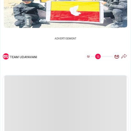
ADVERTISEMENT
ಅ
ಅ
TEAM UDAYAVANI