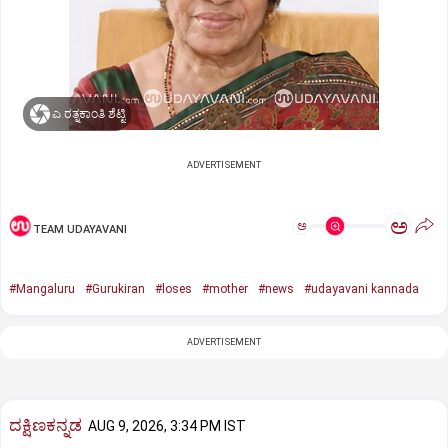
ಎ.ರತ್ನಕಾಂತಿ ಶೆಟ್ಟಿ
ADVERTISEMENT
ಅ
ಅ
TEAM UDAYAVANI
#Mangaluru
#Gurukiran
#loses
#mother
#news
#udayavani kannada
ADVERTISEMENT
ದಕ್ಷಿಣಕನ್ನಡ
AUG 9, 2026, 3:34 PM IST