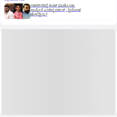
ಸಹಕರಿಸದಿದ್ರೆ ಶೂಟ್‌ ಮಾಡ್ಕೊಂಡು
ಸಾಯ್ತೇನೆ ಎಂದಿದ್ದ ದರ್ಶನ್‌ - ಪ್ರದೋಷ್‌
ಹೇಳಿದ್ದೇನು?