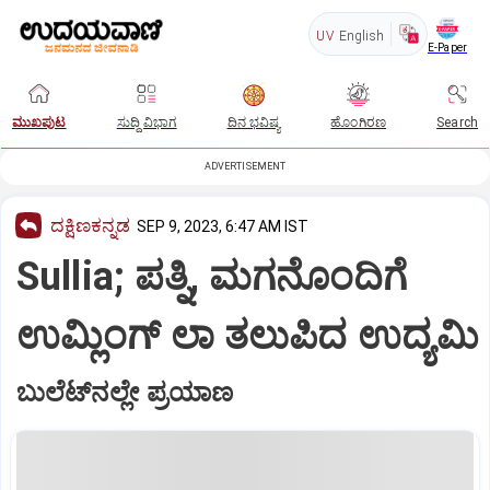
UV
English
E-Paper
ಮುಖಪುಟ
ಸುದ್ದಿ ವಿಭಾಗ
ದಿನ ಭವಿಷ್ಯ
ಹೊಂಗಿರಣ
Search
ADVERTISEMENT
ದಕ್ಷಿಣಕನ್ನಡ
SEP 9, 2023, 6:47 AM IST
Sullia; ಪತ್ನಿ, ಮಗನೊಂದಿಗೆ
ಉಮ್ಲಿಂಗ್‌ ಲಾ ತಲುಪಿದ ಉದ್ಯಮಿ
ಬುಲೆಟ್‌ನಲ್ಲೇ ಪ್ರಯಾಣ