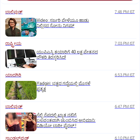
ಬಾಲಿವುಡ್‌
7:48 PM IST
‌Video: ಸರ್ಜರಿ ವೇಳೆಯೂ ಹಾಡು
ನಿಲ್ಲಿಸದ ಸೋನು ನಿಗಮ್
ರಾಷ್ಟ್ರೀಯ
7:03 PM IST
ಯುಪಿಎಸ್ಸಿ ತಯಾರಿಗೆ 40 ಲಕ್ಷ ವೇತನದ
ನೌಕರಿ ತಿರಸ್ಕರಿಸಿದ!
ಯಾದಗಿರಿ
6:53 PM IST
Yadgiri: ಭತ್ತದ ಗದ್ದೆಯಲ್ಲಿ ಮೊಸಳೆ
ಪ್ರತ್ಯಕ್ಷ
ಬಾಲಿವುಡ್‌
6:47 PM IST
ಸೆಲ್ಫಿ ನೆಪದಲ್ಲಿ ಖ್ಯಾತ ನಟಿಗೆ
ಬಲವಂತವಾಗಿ ಚುಂಬಿಸಿದ ಅಭಿಮಾನಿ:
ವಿಡಿಯೋ ಭಾರೀ ವೈರಲ್.!
ಸ್ಯಾಂಡಲ್‌ವುಡ್‌
6:10 PM IST