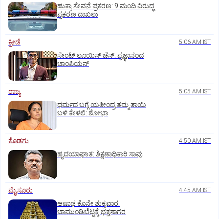
ಹುಕ್ಕಾ ಸೇವನೆ ಪ್ರಕರಣ: 9 ಮಂದಿ ವಿರುದ್ಧ
ಪ್ರಕರಣ ದಾಖಲು
ಕ್ರೀಡೆ
5:06 AM IST
ಸೇಂಟ್‌ ಲೂಯಿಸ್‌ ಚೆಸ್‌: ಪ್ರಜ್ಞಾನಂದ
ಚಾಂಪಿಯನ್‌
ರಾಜ್ಯ
5:05 AM IST
ಧರ್ಮದ ಬಗ್ಗೆ ಯತೀಂದ್ರ ತಮ್ಮ ತಾಯಿ
ಬಳಿ ಕೇಳಲಿ: ಶೋಭಾ
ಕೊಡಗು
4:50 AM IST
ಹೃದಯಾಘಾತ: ಶಿಕ್ಷಣಾಧಿಕಾರಿ ಸಾವು
ಮೈಸೂರು
4:45 AM IST
ಆಷಾಢ ಕೊನೇ ಶುಕ್ರವಾರ:
ಚಾಮುಂಡಿಬೆಟ್ಟಕ್ಕೆ ಭಕ್ತಸಾಗರ