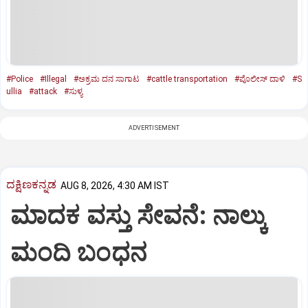
#Police
#Illegal
#ಅಕ್ರಮ ದನ ಸಾಗಾಟ
#cattle transportation
#ಪೊಲೀಸ್‌ ದಾಳಿ
#S
ullia
#attack
#ಸುಳ್ಯ
ADVERTISEMENT
ದಕ್ಷಿಣಕನ್ನಡ
AUG 8, 2026, 4:30 AM IST
ಮಾದಕ ವಸ್ತು ಸೇವನೆ: ನಾಲ್ಕು
ಮಂದಿ ಬಂಧನ