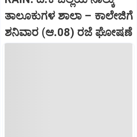
ತಾಲೂಕುಗಳ ಶಾಲಾ – ಕಾಲೇಜಿಗೆ
ಶನಿವಾರ (ಆ.08) ರಜೆ ಘೋಷಣೆ