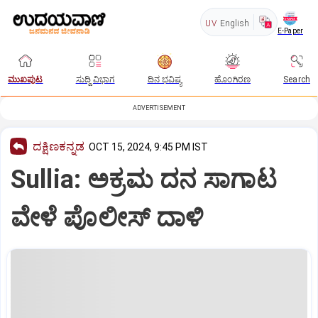
UV
English
E-Paper
ಮುಖಪುಟ
ಸುದ್ದಿ ವಿಭಾಗ
ದಿನ ಭವಿಷ್ಯ
ಹೊಂಗಿರಣ
Search
ADVERTISEMENT
ದಕ್ಷಿಣಕನ್ನಡ
OCT 15, 2024, 9:45 PM IST
Sullia: ಅಕ್ರಮ ದನ ಸಾಗಾಟ
ವೇಳೆ ಪೊಲೀಸ್‌ ದಾಳಿ