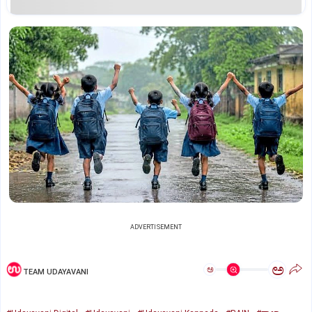
ADVERTISEMENT
ಅ
ಅ
TEAM UDAYAVANI