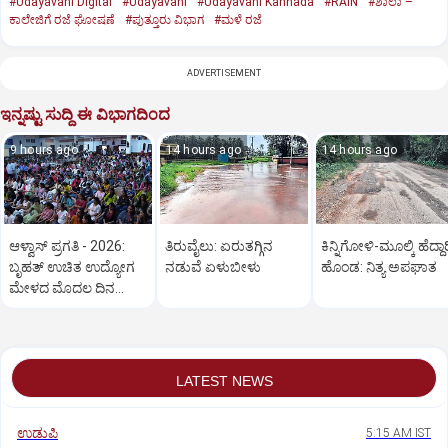
#Udayavani Digital
#Udayavani
#Udayavani Kannada
#RAIN
#ಶಾಲಾ –
ಕಾಲೇಜಿಗೆ ರಜೆ ಘೋಷಣೆ
#ಪುತ್ತೂರು ವಿಭಾಗ
#ಮಳೆ ರಜೆ
ADVERTISEMENT
ಇನ್ನಷ್ಟು ಸುದ್ದಿ ಈ ವಿಭಾಗದಿಂದ
9 hours ago
14 hours ago
14 hours ago
ಆಳ್ವಾಸ್‌ ಪ್ರಗತಿ - 2026:
ತಿರುವೈಲು: ಏರುತಗ್ಗಿನ
ಕಿನ್ನಿಗೋಳಿ-ಮೂಲ್ಕಿ ಹೆದ್ದಾರ
ಬೃಹತ್ ಉಚಿತ ಉದ್ಯೋಗ
ನಡುವೆ ಏಳುಬೀಳು
ಹೊಂಡ: ನಿತ್ಯ ಅಪಘಾತ
ಮೇಳದ ಮೊದಲ ದಿನ
ಅಮೋಘ ಪ್ರತಿಕ್ರಿಯೆ
LATEST NEWS
ಉಡುಪಿ
5:15 AM IST