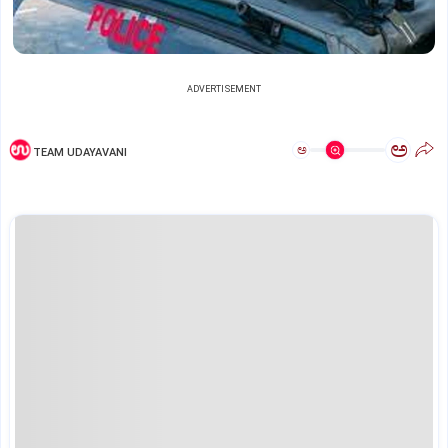
ADVERTISEMENT
ಅ
ಅ
TEAM UDAYAVANI