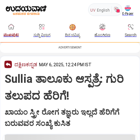
UV
English
E-Paper
ಮುಖಪುಟ
ಸುದ್ದಿ ವಿಭಾಗ
ದಿನ ಭವಿಷ್ಯ
ಹೊಂಗಿರಣ
Search
ADVERTISEMENT
ದಕ್ಷಿಣಕನ್ನಡ
MAY 6, 2025, 12:24 PM IST
Sullia ತಾಲೂಕು ಆಸ್ಪತ್ರೆ: ಗುರಿ
ತಲುಪದ ಹೆರಿಗೆ!
ಖಾಯಂ ಸ್ತ್ರೀ ರೋಗ ತಜ್ಞರು ಇಲ್ಲದೆ ಹೆರಿಗೆಗೆ
ಬರುವವರ ಸಂಖ್ಯೆ ಕುಸಿತ