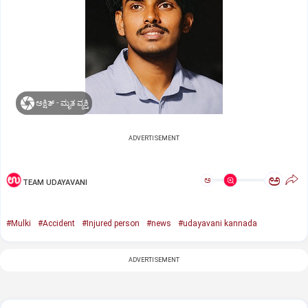
ಅಕ್ಷಿತ್‌ - ಮೃತ ವ್ಯಕ್ತಿ
ADVERTISEMENT
ಅ
ಅ
TEAM UDAYAVANI
#Mulki
#Accident
#Injured person
#news
#udayavani kannada
ADVERTISEMENT