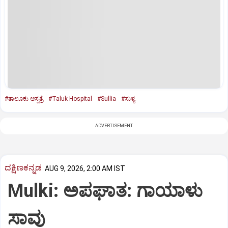
#ತಾಲೂಕು ಆಸ್ಪತ್ರೆ
#Taluk Hospital
#Sullia
#ಸುಳ್ಯ
ADVERTISEMENT
ದಕ್ಷಿಣಕನ್ನಡ
AUG 9, 2026, 2:00 AM IST
Mulki: ಅಪಘಾತ: ಗಾಯಾಳು
ಸಾವು