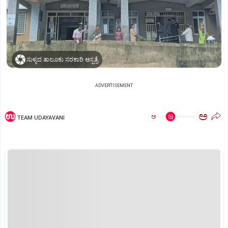
ಸುಳ್ಯದ ತಾಲೂಕು ಸರಕಾರಿ ಆಸ್ಪತ್ರೆ.
ADVERTISEMENT
ಅ
ಅ
TEAM UDAYAVANI