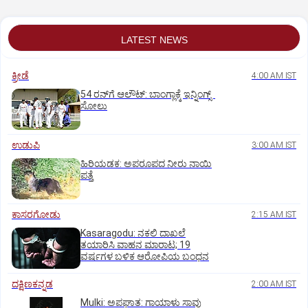
LATEST NEWS
ಕ್ರೀಡೆ
4:00 AM IST
54 ರನ್‌ಗೆ ಆಲೌಟ್‌: ಬಾಂಗ್ಲಾಕ್ಕೆ ಇನ್ನಿಂಗ್ಸ್‌
ಸೋಲು
ಉಡುಪಿ
3:00 AM IST
ಹಿರಿಯಡಕ: ಅಪರೂಪದ ನೀರು ನಾಯಿ
ಪತ್ತೆ
ಕಾಸರಗೋಡು
2:15 AM IST
Kasaragodu: ನಕಲಿ ದಾಖಲೆ
ತಯಾರಿಸಿ ವಾಹನ ಮಾರಾಟ; 19
ವರ್ಷಗಳ ಬಳಿಕ ಆರೋಪಿಯ ಬಂಧನ
ದಕ್ಷಿಣಕನ್ನಡ
2:00 AM IST
Mulki: ಅಪಘಾತ: ಗಾಯಾಳು ಸಾವು