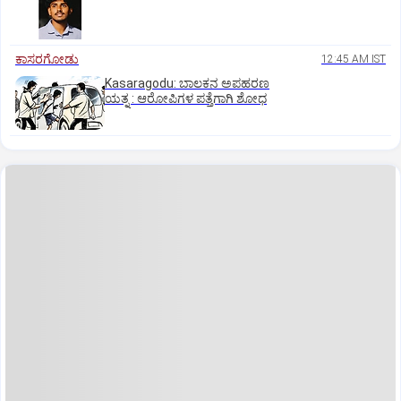
ಕಾಸರಗೋಡು
12:45 AM IST
Kasaragodu: ಬಾಲಕನ ಅಪಹರಣ
ಯತ್ನ : ಆರೋಪಿಗಳ ಪತ್ತೆಗಾಗಿ ಶೋಧ