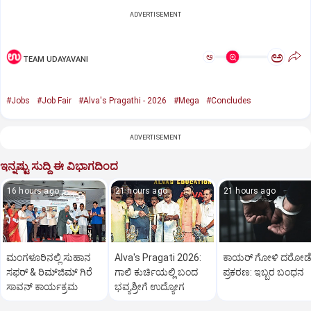
ADVERTISEMENT
ಅ
ಅ
TEAM UDAYAVANI
#Jobs
#Job Fair
#Alva's Pragathi - 2026
#Mega
#Concludes
ADVERTISEMENT
ಇನ್ನಷ್ಟು ಸುದ್ದಿ ಈ ವಿಭಾಗದಿಂದ
16 hours ago
21 hours ago
21 hours ago
ಮಂಗಳೂರಿನಲ್ಲಿ ಸುಹಾನ
Alva's Pragati 2026:
ಕಾಯರ್ ಗೋಳಿ ದರೋಡ
ಸಫರ್ & ರಿಮ್‌ಜಿಮ್ ಗಿರೆ
ಗಾಲಿ ಕುರ್ಚಿಯಲ್ಲಿ ಬಂದ
ಪ್ರಕರಣ: ಇಬ್ಬರ ಬಂಧನ
ಸಾವನ್ ಕಾರ್ಯಕ್ರಮ
ಭವ್ಯಶ್ರೀಗೆ ಉದ್ಯೋಗ