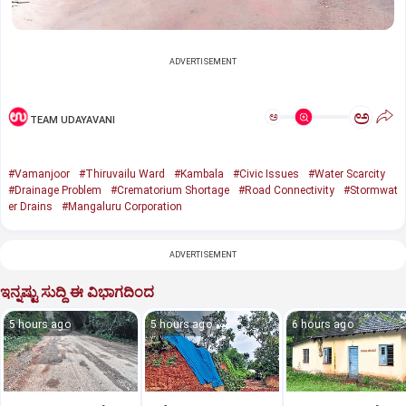
ADVERTISEMENT
ಅ
ಅ
TEAM UDAYAVANI
#Vamanjoor
#Thiruvailu Ward
#Kambala
#Civic Issues
#Water Scarcity
#Drainage Problem
#Crematorium Shortage
#Road Connectivity
#Stormwat
er Drains
#Mangaluru Corporation
ADVERTISEMENT
ಇನ್ನಷ್ಟು ಸುದ್ದಿ ಈ ವಿಭಾಗದಿಂದ
5 hours ago
5 hours ago
6 hours ago