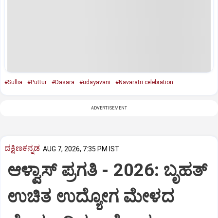
#Sullia
#Puttur
#Dasara
#udayavani
#Navaratri celebration
ADVERTISEMENT
ದಕ್ಷಿಣಕನ್ನಡ
AUG 7, 2026, 7:35 PM IST
ಆಳ್ವಾಸ್‌ ಪ್ರಗತಿ - 2026: ಬೃಹತ್
ಉಚಿತ ಉದ್ಯೋಗ ಮೇಳದ