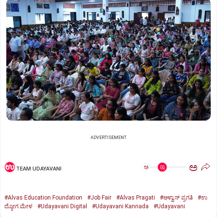
ADVERTISEMENT
ಅ
ಅ
TEAM UDAYAVANI
#Alvas Education Foundation
#Job Fair
#Alvas Pragati
#ಆಳ್ವಾಸ್‌ ಪ್ರಗತಿ
#ಉ
ದ್ಯೋಗ ಮೇಳ
#Udayavani Digital
#Udayavani Kannada
#Udayavani