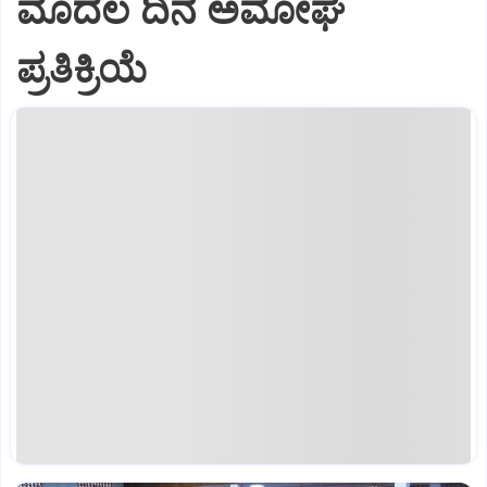
ಮೊದಲ ದಿನ ಅಮೋಘ
ಪ್ರತಿಕ್ರಿಯೆ