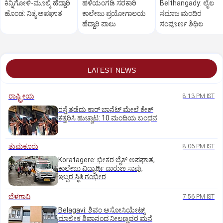
ಕಿನ್ನಿಗೋಳಿ-ಮೂಲ್ಕಿ ಹೆದ್ದಾರಿ
ಹಳೆಯಂಗಡಿ ಸರಕಾರಿ
Belthangady: ಲೈಲ
ಹೊಂಡ: ನಿತ್ಯ ಅಪಘಾತ
ಕಾಲೇಜು ಪ್ರಯೋಗಾಲಯ
ಸಮಾಜ ಮಂದಿರ
ಹೆದ್ದಾರಿ ಪಾಲು
ಸಂಪೂರ್ಣ ಶಿಥಿಲ
LATEST NEWS
ರಾಷ್ಟ್ರೀಯ
8:13 PM IST
ರಸ್ತೆ ತಡೆದು ಕಾರ್ ಬಾನೆಟ್ ಮೇಲೆ ಕೇಕ್
ಕತ್ತರಿಸಿ ಹುಚ್ಚಾಟ: 10 ಮಂದಿಯ ಬಂಧನ
ತುಮಕೂರು
8:06 PM IST
Koratagere: ಭೀಕರ ಬೈಕ್ ಅಪಘಾತ,
ಕಾಲೇಜು ವಿದ್ಯಾರ್ಥಿ ದಾರುಣ ಸಾವು,
ಇಬ್ಬರ ಸ್ಥಿತಿ ಗಂಭೀರ
ಬೆಳಗಾವಿ
7:56 PM IST
Belagavi: ಶಿವಂ ಅಸೋಸಿಯೇಟ್ಸ್
ಮಾಲೀಕ ಶಿವಾನಂದ ನೀಲಣ್ಣವರ ಮನೆ