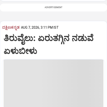
ADVERTISEMENT
ದಕ್ಷಿಣಕನ್ನಡ
AUG 7, 2026, 3:11 PM IST
ತಿರುವೈಲು: ಏರುತಗ್ಗಿನ ನಡುವೆ
ಏಳುಬೀಳು