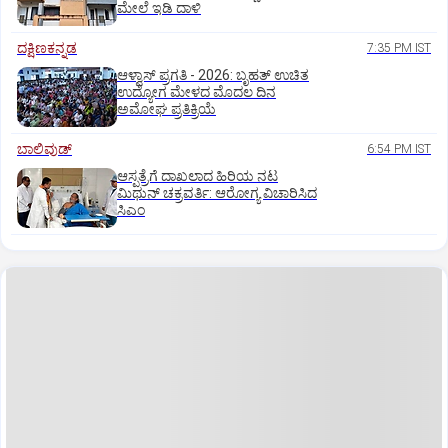
ಮೇಲೆ ಇಡಿ‌ ದಾಳಿ
ದಕ್ಷಿಣಕನ್ನಡ
7:35 PM IST
ಆಳ್ವಾಸ್‌ ಪ್ರಗತಿ - 2026: ಬೃಹತ್ ಉಚಿತ
ಉದ್ಯೋಗ ಮೇಳದ ಮೊದಲ ದಿನ
ಅಮೋಘ ಪ್ರತಿಕ್ರಿಯೆ
ಬಾಲಿವುಡ್‌
6:54 PM IST
ಆಸ್ಪತ್ರೆಗೆ ದಾಖಲಾದ ಹಿರಿಯ ನಟ
ಮಿಥುನ್ ಚಕ್ರವರ್ತಿ: ಆರೋಗ್ಯ ವಿಚಾರಿಸಿದ
ಸಿಎಂ