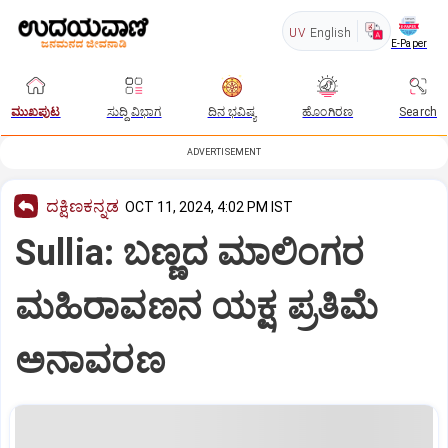
UV
English
E-Paper
ಮುಖಪುಟ
ಸುದ್ದಿ ವಿಭಾಗ
ದಿನ ಭವಿಷ್ಯ
ಹೊಂಗಿರಣ
Search
ADVERTISEMENT
ದಕ್ಷಿಣಕನ್ನಡ
OCT 11, 2024, 4:02 PM IST
Sullia: ಬಣ್ಣದ ಮಾಲಿಂಗರ
ಮಹಿರಾವಣನ ಯಕ್ಷ ಪ್ರತಿಮೆ
ಅನಾವರಣ