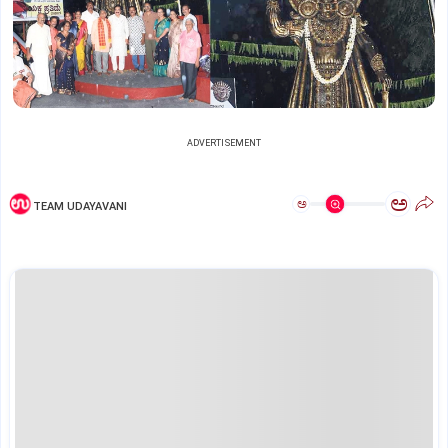
ADVERTISEMENT
ಅ
ಅ
TEAM UDAYAVANI