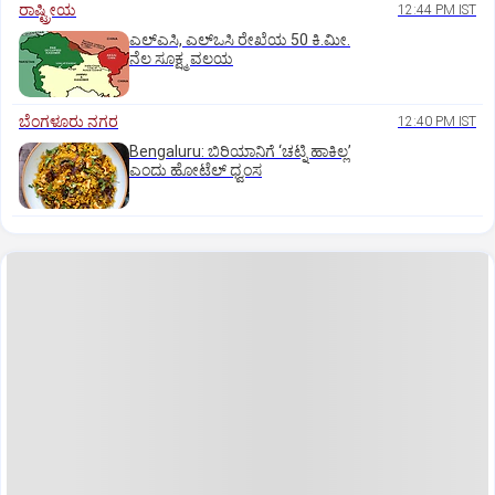
ರಾಷ್ಟ್ರೀಯ
12:44 PM IST
ಎಲ್‌ಎಸಿ, ಎಲ್‌ಒಸಿ ರೇಖೆಯ 50 ಕಿ.ಮೀ.
ನೆಲ ಸೂಕ್ಷ್ಮ ವಲಯ
ಬೆಂಗಳೂರು ನಗರ
12:40 PM IST
Bengaluru: ಬಿರಿಯಾನಿಗೆ ‘ಚಟ್ನಿ ಹಾಕಿಲ್ಲ’
ಎಂದು ಹೋಟೆಲ್‌ ಧ್ವಂಸ