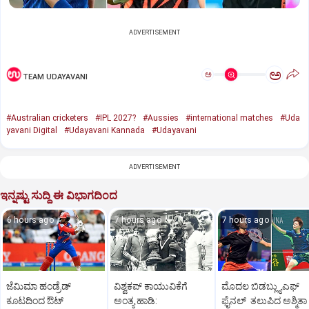
ADVERTISEMENT
ಅ
ಅ
TEAM UDAYAVANI
#Australian cricketers
#IPL 2027?
#Aussies
#international matches
#Uda
yavani Digital
#Udayavani Kannada
#Udayavani
ADVERTISEMENT
ಇನ್ನಷ್ಟು ಸುದ್ದಿ ಈ ವಿಭಾಗದಿಂದ
6 hours ago
7 hours ago
7 hours ago
ಜೆಮಿಮಾ ಹಂಡ್ರೆಡ್‌
ವಿಶ್ವಕಪ್‌ ಕಾಯುವಿಕೆಗೆ
ಮೊದಲ ಬಿಡಬ್ಲ್ಯುಎಫ್‌
ಕೂಟದಿಂದ ಔಟ್‌
ಅಂತ್ಯ ಹಾಡಿ:
ಫೈನಲ್‌ ತಲುಪಿದ ಅಶ್ಮಿತಾ