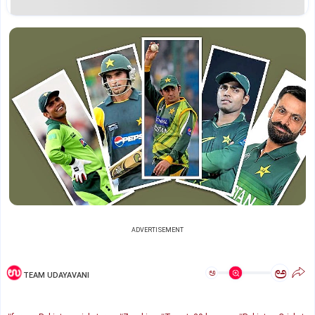
ADVERTISEMENT
ಅ
ಅ
TEAM UDAYAVANI