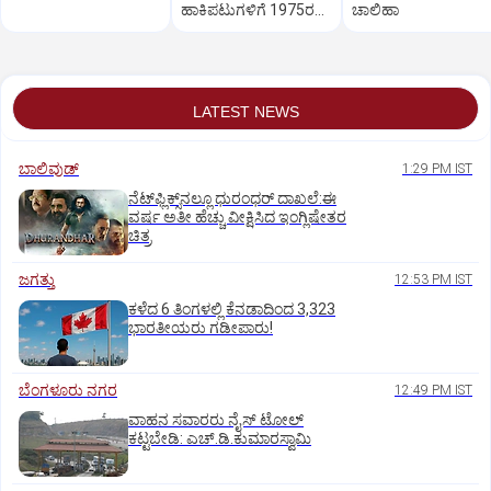
ಹಾಕಿಪಟುಗಳಿಗೆ 1975ರ
ಚಾಲಿಹಾ
ಹೀರೋಗಳ ಕರೆ
LATEST NEWS
ಬಾಲಿವುಡ್‌
1:29 PM IST
ನೆಟ್‌ಫ್ಲಿಕ್ಸ್‌ನಲ್ಲೂ ಧುರಂಧರ್‌ ದಾಖಲೆ:ಈ
ವರ್ಷ ಅತೀ ಹೆಚ್ಚು ವೀಕ್ಷಿಸಿದ ಇಂಗ್ಲಿಷೇತರ
ಚಿತ್ರ
ಜಗತ್ತು
12:53 PM IST
ಕಳೆದ 6 ತಿಂಗಳಲ್ಲಿ ಕೆನಡಾದಿಂದ 3,323
ಭಾರತೀಯರು ಗಡೀಪಾರು!
ಬೆಂಗಳೂರು ನಗರ
12:49 PM IST
ವಾಹನ ಸವಾರರು ನೈಸ್‌ ಟೋಲ್‌
ಕಟ್ಟಬೇಡಿ: ಎಚ್‌.ಡಿ.ಕುಮಾರಸ್ವಾಮಿ