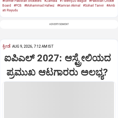
#former Pakistan cricketers
#Zambia
#Twenty20 league
#Pakistan Cricket
Board
#PCB
#Mohammad Hafeez
#Kamran Akmal
#Sohail Tanvir
#Amb
ati Rayudu
ADVERTISEMENT
ಕ್ರೀಡೆ
AUG 9, 2026, 7:12 AM IST
ಐಪಿಎಲ್‌ 2027: ಆಸ್ಟ್ರೇಲಿಯದ
ಪ್ರಮುಖ ಆಟಗಾರರು ಅಲಭ್ಯ?