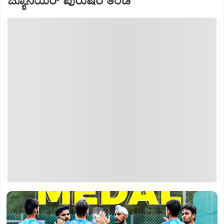
ಜ್ಯೂನಿಯರ್ ಪುರುಷರ ತಂಡ