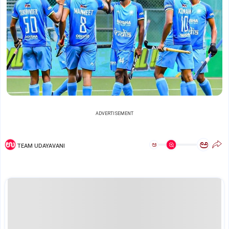
ADVERTISEMENT
ಅ
ಅ
TEAM UDAYAVANI