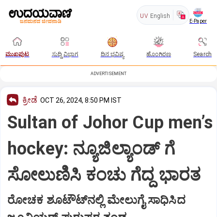
UV
English
E-Paper
ಮುಖಪುಟ
ಸುದ್ದಿ ವಿಭಾಗ
ದಿನ ಭವಿಷ್ಯ
ಹೊಂಗಿರಣ
Search
ADVERTISEMENT
ಕ್ರೀಡೆ
OCT 26, 2024, 8:50 PM IST
Sultan of Johor Cup men’s
hockey: ನ್ಯೂಜಿಲ್ಯಾಂಡ್ ಗೆ
ಸೋಲುಣಿಸಿ ಕಂಚು ಗೆದ್ದ ಭಾರತ
ರೋಚಕ ಶೂಟೌಟ್‌ನಲ್ಲಿ ಮೇಲುಗೈ ಸಾಧಿಸಿದ