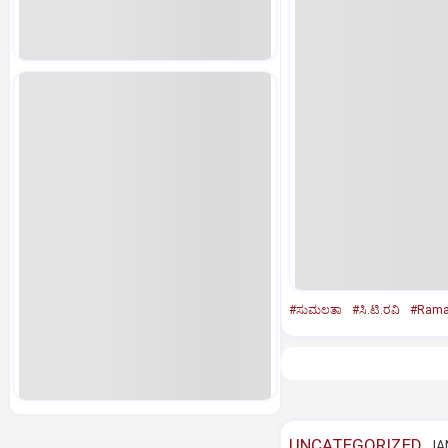
#ಸುಮಲತಾ
#ಸಿ.ಟಿ.ರವಿ
#Rama
UNCATEGORIZED
JAN