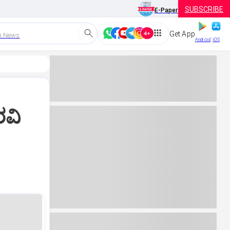
SUBSCRIBE
E-Paper
Get App
h News
Android
iOS
ರವಿ