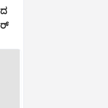
ಷದ
ರ್‌