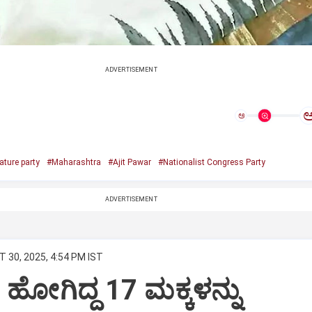
ADVERTISEMENT
ಅ
ature party
#Maharashtra
#Ajit Pawar
#Nationalist Congress Party
ADVERTISEMENT
 30, 2025, 4:54 PM IST
 ಹೋಗಿದ್ದ 17 ಮಕ್ಕಳನ್ನು