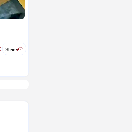
ಅ
Share