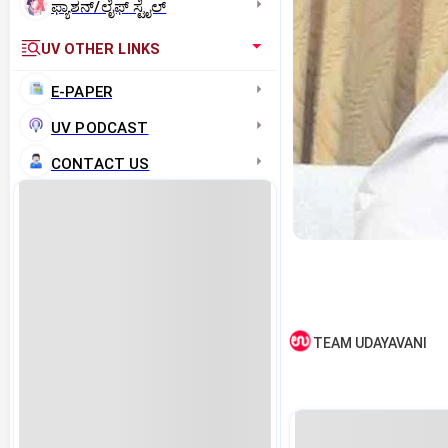
ಫ್ಯಾಶನ್/ಲೈಫ್‌ ಸ್ಟೈಲ್
UV OTHER LINKS
E-PAPER
UV PODCAST
CONTACT US
TEAM UDAYAVANI