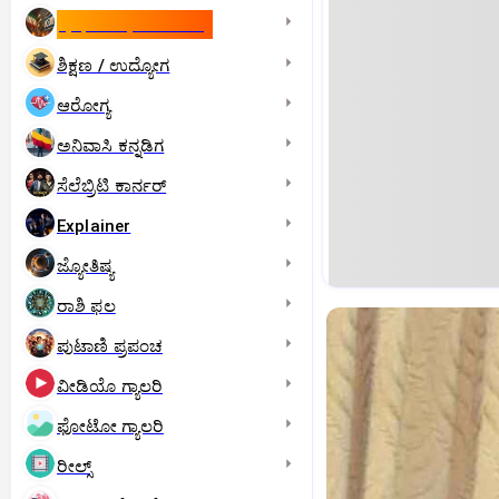
ಇಸ್ರೇಲ್- ಇರಾನ್‌ ಯುದ್ಧ
ಶಿಕ್ಷಣ / ಉದ್ಯೋಗ
ಆರೋಗ್ಯ
ಅನಿವಾಸಿ ಕನ್ನಡಿಗ
ಸೆಲೆಬ್ರಿಟಿ ಕಾರ್ನರ್‌
Explainer
ಜ್ಯೋತಿಷ್ಯ
ರಾಶಿ ಫಲ
ಪುಟಾಣಿ ಪ್ರಪಂಚ
ವೀಡಿಯೊ ಗ್ಯಾಲರಿ
ಫೋಟೋ ಗ್ಯಾಲರಿ
ರೀಲ್ಸ್