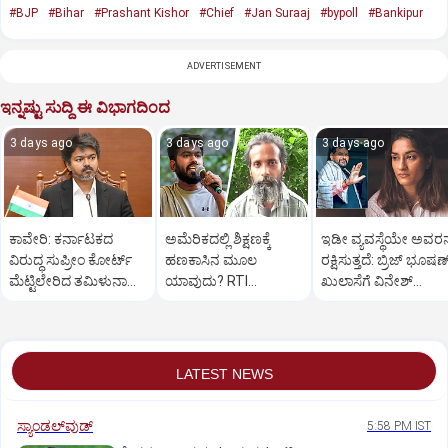
#BJP
#Bihar
#Prashant Kishor
#Chief
#Jan Suraaj
#bypoll
#Bankipur
ADVERTISEMENT
ಇನ್ನಷ್ಟು ಸುದ್ದಿ ಈ ವಿಭಾಗದಿಂದ
3 days ago
3 days ago
3 days ago
ಕಾವೇರಿ: ಕರ್ನಾಟಕದ
ಅಮೆರಿಕದಲ್ಲಿ ಶಿಕ್ಷಣಕ್ಕೆ
ಇಡೀ ವ್ಯವಸ್ಥೆಯೇ ಅವರನ್
ವಿರುದ್ಧ ಸುಪ್ರೀಂ ಕೋರ್ಟ್‌
ಹಣಕಾಸಿನ ಮೂಲ
ರಕ್ಷಿಸುತ್ತದೆ: ಬ್ರಿಜ್ ಭೂಷಣ
ಮೆಟ್ಟಿಲೇರಿದ ತಮಿಳುನಾಡು
ಯಾವುದು? RTI
ಖುಲಾಸೆಗೆ ವಿನೇಶ್
ಸರಕಾರ
ದೂರುದಾರ ತಿವಾರಿಗೆ ದೀಪ್ಕೆ
ಫೋಗಟ್ ಆಕ್ರೋಶ
ತಿರುಗೇಟು
LATEST NEWS
ಸ್ಯಾಂಡಲ್‌ವುಡ್‌
5:58 PM IST