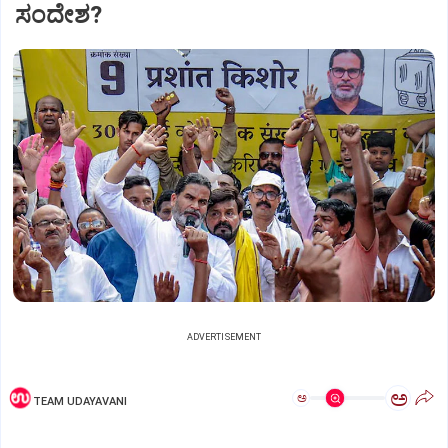
ಸಂದೇಶ?
ADVERTISEMENT
ಅ
ಅ
TEAM UDAYAVANI