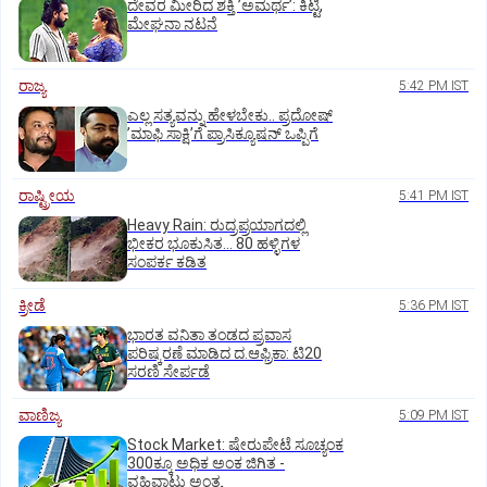
ದೇವರ ಮೀರಿದ ಶಕ್ತಿ ʼಅಮರ್ಥʼ: ಕಿಟ್ಟಿ,
ಮೇಘನಾ ನಟನೆ
ರಾಜ್ಯ
5:42 PM IST
ಎಲ್ಲ ಸತ್ಯವನ್ನು ಹೇಳಬೇಕು.. ಪ್ರದೋಷ್‌
ʼಮಾಫಿ ಸಾಕ್ಷಿʼಗೆ ಪ್ರಾಸಿಕ್ಯೂಷನ್ ಒಪ್ಪಿಗೆ
ರಾಷ್ಟ್ರೀಯ
5:41 PM IST
Heavy Rain: ರುದ್ರಪ್ರಯಾಗದಲ್ಲಿ
ಭೀಕರ ಭೂಕುಸಿತ... 80 ಹಳ್ಳಿಗಳ
ಸಂಪರ್ಕ ಕಡಿತ
ಕ್ರೀಡೆ
5:36 PM IST
ಭಾರತ ವನಿತಾ ತಂಡದ ಪ್ರವಾಸ
ಪರಿಷ್ಕರಣೆ ಮಾಡಿದ ದ.ಆಫ್ರಿಕಾ: ಟಿ20
ಸರಣಿ ಸೇರ್ಪಡೆ
ವಾಣಿಜ್ಯ
5:09 PM IST
Stock Market: ಷೇರುಪೇಟೆ ಸೂಚ್ಯಂಕ
300ಕ್ಕೂ ಅಧಿಕ ಅಂಕ ಜಿಗಿತ -
ವಹಿವಾಟು ಅಂತ್ಯ