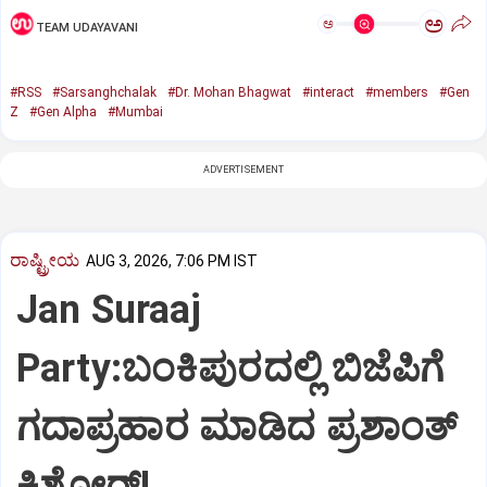
ಅ
ಅ
TEAM UDAYAVANI
#RSS
#Sarsanghchalak
#Dr. Mohan Bhagwat
#interact
#members
#Gen
Z
#Gen Alpha
#Mumbai
ADVERTISEMENT
ರಾಷ್ಟ್ರೀಯ
AUG 3, 2026, 7:06 PM IST
Jan Suraaj
Party:ಬಂಕಿಪುರದಲ್ಲಿ ಬಿಜೆಪಿಗೆ
ಗದಾಪ್ರಹಾರ ಮಾಡಿದ ಪ್ರಶಾಂತ್
ಕಿಶೋರ್!