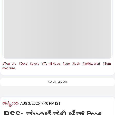
#Tourists
#Ooty
#avoid
#Tamil Nadu
#due
#lash
#yellow alert
#Sum
mer rains
ADVERTISEMENT
ರಾಷ್ಟ್ರೀಯ
AUG 3, 2026, 7:40 PM IST
RSS: ಮುಂಬೈನಲ್ಲಿ ಜೆನ್‌ ಝೀ