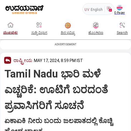
UV
English
E-Paper
ಮುಖಪುಟ
ಸುದ್ದಿ ವಿಭಾಗ
ದಿನ ಭವಿಷ್ಯ
ಹೊಂಗಿರಣ
Search
ADVERTISEMENT
ರಾಷ್ಟ್ರೀಯ
MAY 17, 2024, 8:59 PM IST
Tamil Nadu ಭಾರಿ ಮಳೆ
ಎಚ್ಚರಿಕೆ: ಊಟಿಗೆ ಬರದಂತೆ
ಪ್ರವಾಸಿಗರಿಗೆ ಸೂಚನೆ
ಏಕಾಏಕಿ ನೀರು ಬಂದು ಜಲಪಾತದಲ್ಲಿ ಕೊಚ್ಚಿ