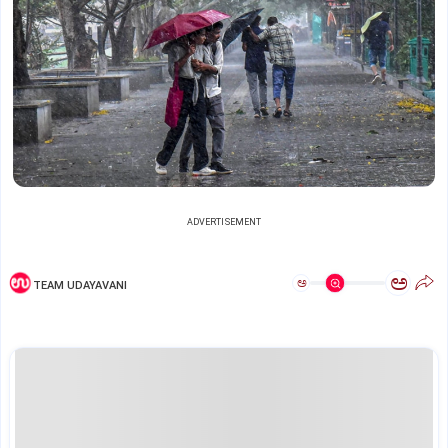
ADVERTISEMENT
ಅ
ಅ
TEAM UDAYAVANI