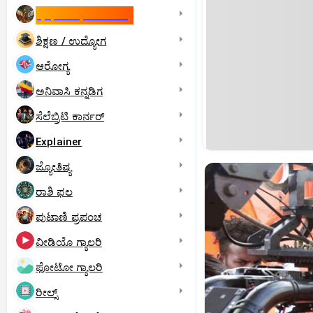
ಇಸ್ರೇಲ್- ಇರಾನ್‌ ಯುದ್ಧ
ಶಿಕ್ಷಣ / ಉದ್ಯೋಗ
ಆರೋಗ್ಯ
ಅನಿವಾಸಿ ಕನ್ನಡಿಗ
ಸೆಲೆಬ್ರಿಟಿ ಕಾರ್ನರ್‌
Explainer
ಜ್ಯೋತಿಷ್ಯ
ರಾಶಿ ಫಲ
ಪುಟಾಣಿ ಪ್ರಪಂಚ
ವೀಡಿಯೊ ಗ್ಯಾಲರಿ
ಫೋಟೋ ಗ್ಯಾಲರಿ
ರೀಲ್ಸ್