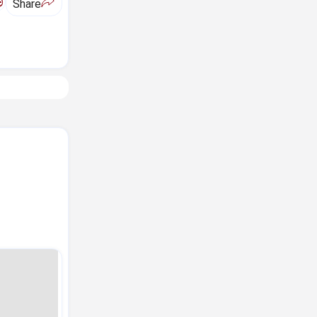
ಅ
Share