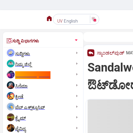
English
UV
ಸುದ್ದಿ ವಿಭಾಗಗಳು
ಸ್ಯಾಂಡಲ್‌ವುಡ್‌
MAY
ಸುದ್ದಿಗಳು
Sandalwoo
ನಿಮ್ಮ ಜಿಲ್ಲೆ
ಕಾಮನ್‌ ವೆಲ್ತ್‌ ಗೇಮ್ಸ್‌
ಔಟ್‌ಡೋರ್
ಸಿನೆಮಾ
ಕ್ರೀಡೆ
ವೆಬ್ ಎಕ್ಸ್‌ಕ್ಲೂಸಿವ್
ಕ್ರೈಮ್
ವೈವಿಧ್ಯ