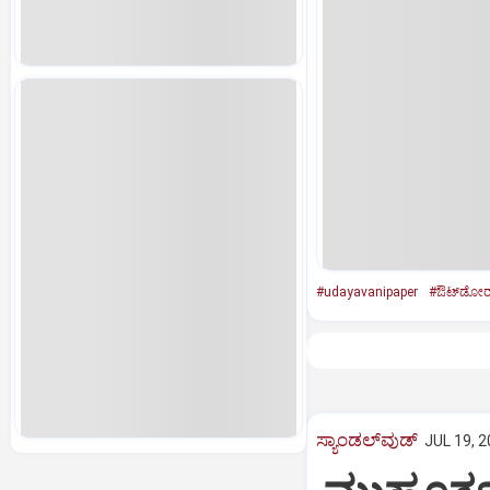
#udayavanipaper
#ಔಟ್‌ಡೋರ್‌
ಸ್ಯಾಂಡಲ್‌ವುಡ್‌
JUL 19, 2