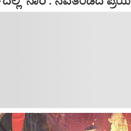
ಲ್ಲಿ ʼನಾರಿʼ: ನವತಂಡದ ಪ್ರಯತ