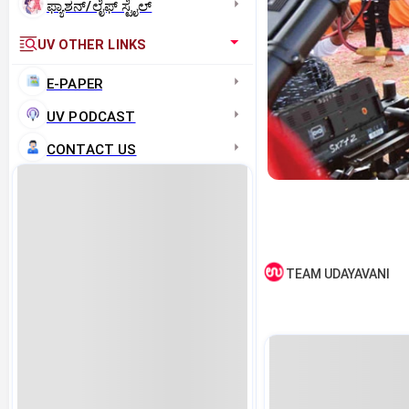
ಫ್ಯಾಶನ್/ಲೈಫ್‌ ಸ್ಟೈಲ್
UV OTHER LINKS
E-PAPER
UV PODCAST
CONTACT US
TEAM UDAYAVANI