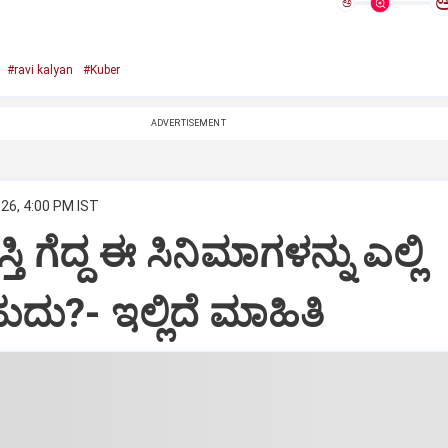
ಅ
#ravi kalyan
#Kuber
ADVERTISEMENT
026, 4:00 PM IST
ಶಸ್ತಿ ಗೆದ್ದ ಈ ಸಿನಿಮಾಗಳನ್ನು ಎಲ್ಲಿ
?- ಇಲ್ಲಿದೆ ಮಾಹಿತಿ