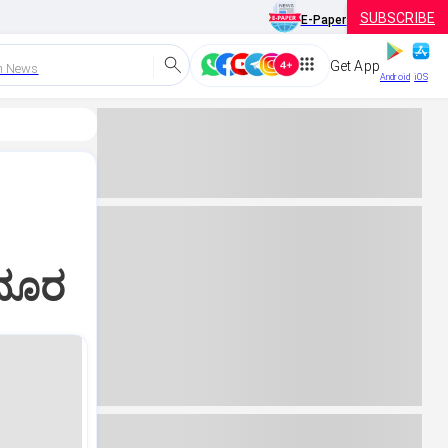
SUBSCRIBE
E-Paper
Get App
h News
Android
iOS
 ದೂರ