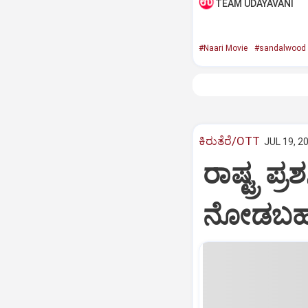
TEAM UDAYAVANI
#Naari Movie
#sandalwood
ಕಿರುತೆರೆ/OTT
JUL 19, 2
ರಾಷ್ಟ್ರ ಪ್ರ
ನೋಡಬಹುದು