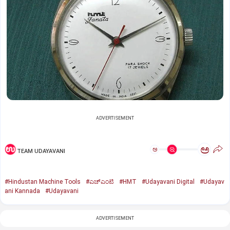
ADVERTISEMENT
ಅ
ಅ
TEAM UDAYAVANI
#Hindustan Machine Tools
#ಎಚ್‌ಎಂಟಿ
#HMT
#Udayavani Digital
#Udayav
ani Kannada
#Udayavani
ADVERTISEMENT