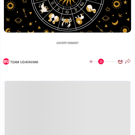
ADVERTISEMENT
ಅ
ಅ
TEAM UDAYAVANI