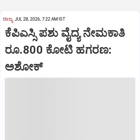
ರಾಜ್ಯ
JUL 28, 2026, 7:22 AM IST
ಕೆಪಿಎಸ್ಸಿ ಪಶು ವೈದ್ಯ ನೇಮಕಾತಿ
ರೂ.800 ಕೋಟಿ ಹಗರಣ:
ಅಶೋಕ್‌