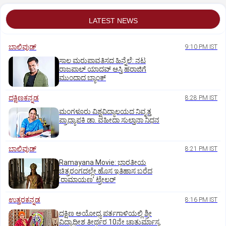
LATEST NEWS
ಬಾಲಿವುಡ್‌
9:10 PM IST
ಸಾಲ ಮರುಪಾವತಿಸದ ಹಿನ್ನೆಲೆ: ನಟ
ರಾಜಪಾಲ್ ಯಾದವ್‌ ಆಸ್ತಿ ಹರಾಜಿಗೆ
ಮುಂದಾದ ಬ್ಯಾಂಕ್
ದಕ್ಷಿಣಕನ್ನಡ
8:28 PM IST
ಮಂಗಳೂರು ವಿಶ್ವವಿದ್ಯಾಲಯದ ನಿವೃತ್ತ
ಪ್ರಾಧ್ಯಾಪಕಿ ಡಾ. ವಹೀದಾ ಸುಲ್ತಾನಾ ನಿಧನ
ಬಾಲಿವುಡ್‌
8:21 PM IST
Ramayana Movie: ಭಾರತೀಯ
ಚಿತ್ರರಂಗದಲ್ಲೇ ಹೊಸ ಇತಿಹಾಸ ಬರೆದ
ʼರಾಮಾಯಣʼ ಟ್ರೇಲರ್
ಉತ್ತರಕನ್ನಡ
8:16 PM IST
ದಕ್ಷಿಣ ಅಯೋಧ್ಯ ಪರ್ತಗಾಳಿಯಲ್ಲಿ ಶ್ರೀ
ವಿದ್ಯಾಧೀಶ ತೀರ್ಥರ 10ನೇ ಚಾತುರ್ಮಾಸ್ಯ