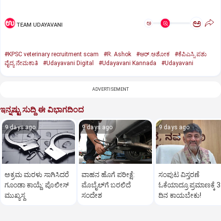
ಅ
ಅ
TEAM UDAYAVANI
#KPSC veterinary recruitment scam
#R. Ashok
#ಆರ್‌.ಅಶೋಕ
#ಕೆಪಿಎಸ್ಸಿ ಪಶು
ವೈದ್ಯ ನೇಮಕಾತಿ
#Udayavani Digital
#Udayavani Kannada
#Udayavani
ADVERTISEMENT
ಇನ್ನಷ್ಟು ಸುದ್ದಿ ಈ ವಿಭಾಗದಿಂದ
9 days ago
9 days ago
9 days ago
ಅಕ್ರಮ ಮರಳು ಸಾಗಿಸಿದರೆ
ವಾಹನ ಹೊಗೆ ಪರೀಕ್ಷೆ:
ಸಂಪುಟ ವಿಸ್ತರಣೆ
ಗೂಂಡಾ ಕಾಯ್ದೆ: ಪೊಲೀಸ್‌
ಮೊಬೈಲ್‌ಗೆ ಬರಲಿದೆ
ಓಕೆಯಾದ್ರೂ ಪ್ರಮಾಣಕ್ಕೆ 3
ಮುಖ್ಯಸ್ಥ
ಸಂದೇಶ
ದಿನ ಕಾಯಬೇಕು!