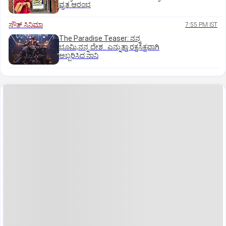
ವ್ರತ ಆರಂಭ
ಸೌತ್‌ ಸಿನಿಮಾ
7:55 PM IST
The Paradise Teaser: ನನ್ನ
ಭೂಮಿ,ನನ್ನ ದೇಶ.. ಎನ್ನುತ್ತಾ ರಕ್ತಸಿಕ್ತವಾಗಿ
ಅಬ್ಬರಿಸಿದ ನಾನಿ