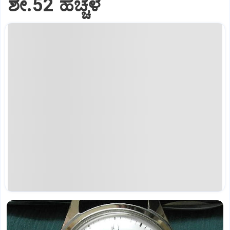
ಶೇ.52 ಹೆಚ್ಚಳ