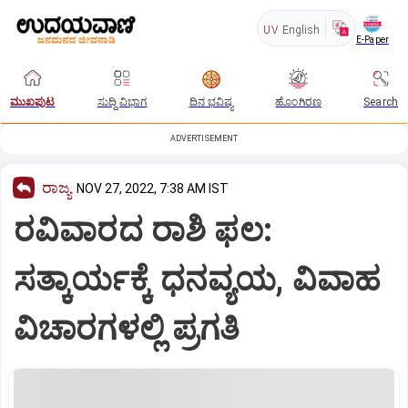
UV
English
E-Paper
ಮುಖಪುಟ
ಸುದ್ದಿ ವಿಭಾಗ
ದಿನ ಭವಿಷ್ಯ
ಹೊಂಗಿರಣ
Search
ADVERTISEMENT
ರಾಜ್ಯ
NOV 27, 2022, 7:38 AM IST
ರವಿವಾರದ ರಾಶಿ ಫಲ:
ಸತ್ಕಾರ್ಯಕ್ಕೆ ಧನವ್ಯಯ, ವಿವಾಹ
ವಿಚಾರಗಳಲ್ಲಿ ಪ್ರಗತಿ