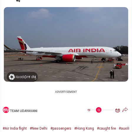
ಸಾಂದರ್ಭಿಕ ಚಿತ್ರ
ADVERTISEMENT
ಅ
ಅ
TEAM UDAYAVANI
#Air India flight
#New Delhi
#passengers
#Hong Kong
#caught fire
#auxili