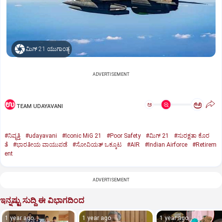
ಮಿಗ್‌ 21 ಯುಗಾಂತ್ಯ
ADVERTISEMENT
ಅ
ಅ
TEAM UDAYAVANI
#ನಿವೃತ್ತಿ
#udayavani
#Iconic MiG 21
#Poor Safety
#ಮಿಗ್‌ 21
#ಸುರಕ್ಷತಾ ಕೊರ
ತೆ
#ಭಾರತೀಯ ವಾಯುಪಡೆ
#ಸೋವಿಯತ್‌ ಒಕ್ಕೂಟ
#AIR
#Indian Airforce
#Retirem
ent
ADVERTISEMENT
ಇನ್ನಷ್ಟು ಸುದ್ದಿ ಈ ವಿಭಾಗದಿಂದ
1 year ago
1 year ago
1 year ago