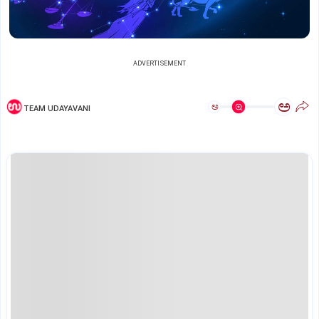
ADVERTISEMENT
ಅ
ಅ
TEAM UDAYAVANI