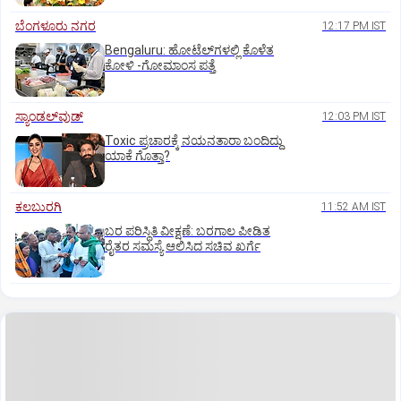
ಬೆಂಗಳೂರು ನಗರ
12:17 PM IST
Bengaluru: ಹೋಟೆಲ್‌ಗ‌ಳಲ್ಲಿ ಕೊಳೆತ
ಕೋಳಿ -ಗೋಮಾಂಸ ಪತ್ತೆ
ಸ್ಯಾಂಡಲ್‌ವುಡ್‌
12:03 PM IST
Toxic ಪ್ರಚಾರಕ್ಕೆ ನಯನತಾರಾ ಬಂದಿದ್ದು
ಯಾಕೆ ಗೊತ್ತಾ?
ಕಲಬುರಗಿ
11:52 AM IST
ಬರ ಪರಿಸ್ಥಿತಿ ವೀಕ್ಷಣೆ: ಬರಗಾಲ ಪೀಡಿತ
ರೈತರ ಸಮಸ್ಯೆ ಆಲಿಸಿದ ಸಚಿವ ಖರ್ಗೆ