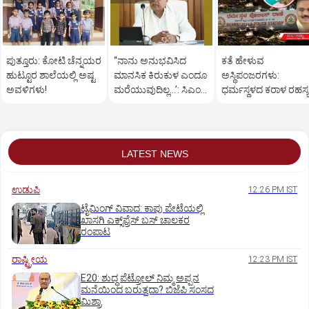
ಪುತ್ತೂರು: ಕೋಟಿ ಚೆನ್ನಯರ
“ನಾನು ಅನುಭವಿಸಿದ
ಕತೆ ಹೇಳುವ
ಹುಟ್ಟೂರ ಶಾಲೆಯಲ್ಲಿ ಅಷ್ಟ
ಮಾನಸಿಕ ಕಿರುಕುಳ ಎಂದೂ
ಅಸ್ಥಿಪಂಜರಗಳು:
ಅವಳಿಗಳು!
ಮರೆಯುವುದಿಲ್ಲ…’: ಸಿಎಂ
ಧರ್ಮಸ್ಥಳದ‌ ಕರಾಳ ರಹಸ್ಯ
ಸಿದ್ದರಾಮಯ್ಯ
ತೆರೆದಿಡಲಿದೆಯೇ ಡಿಎನ್
ಪರೀಕ್ಷೆ?
LATEST NEWS
ಉಡುಪಿ
12:26 PM IST
ಟೈಮಿಂಗ್‌ ವಿವಾದ: ಕಾಪು ಪೇಟೆಯಲ್ಲಿ
ಖಾಸಗಿ ಎಕ್ಸ್‌ಪ್ರೆಸ್ ಬಸ್‌ ಚಾಲಕರ
ರಂಪಾಟ
ರಾಷ್ಟ್ರೀಯ
12:23 PM IST
E20: ಶುದ್ಧ ಪೆಟ್ರೋಲ್ ನಿಮ್ಮ ಅಪ್ಪನ
ಮನೆಯಿಂದ ಬರುತ್ತದಾ? ಬಿಜೆಪಿ ಸಂಸದ
ಮಿಶ್ರಾ