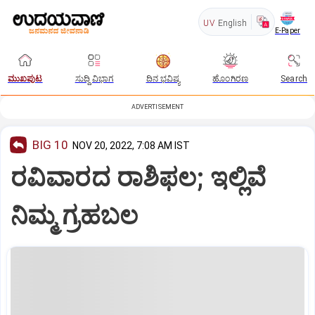
UV
English
E-Paper
ಮುಖಪುಟ
ಸುದ್ದಿ ವಿಭಾಗ
ದಿನ ಭವಿಷ್ಯ
ಹೊಂಗಿರಣ
Search
ADVERTISEMENT
BIG 10
NOV 20, 2022, 7:08 AM IST
ರವಿವಾರದ ರಾಶಿಫಲ; ಇಲ್ಲಿವೆ
ನಿಮ್ಮ ಗ್ರಹಬಲ