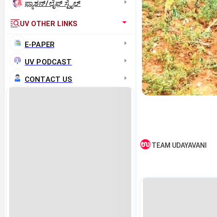
ಫ್ಯಾಶನ್/ಲೈಫ್‌ ಸ್ಟೈಲ್
UV OTHER LINKS
E-PAPER
UV PODCAST
CONTACT US
TEAM UDAYAVANI