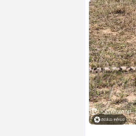
ಚಿರತೆಯ ಕಳೇಬರ