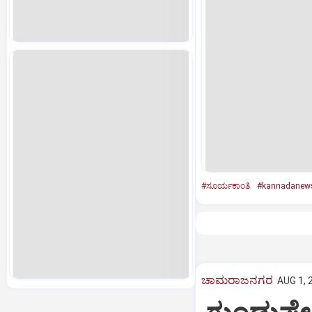
#ಸೂರ್ಯಕಾಂತಿ
#kannadanew
ಚಾಮರಾಜನಗರ
AUG 1, 