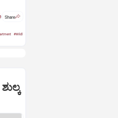
ಅ
Share
partment
#Wildl
ಶುಲ್ಕ