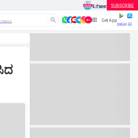
SUBSCRIBE
E-Paper
Get App
h News
Android
iOS
ಸಿದ