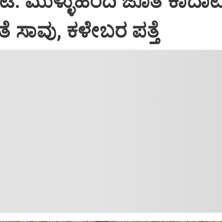
ೇಟೆ: ಮುಳ್ಳುಹಂದಿ ಜೊತೆ ಕಾದಾ
ತೆ ಸಾವು, ಕಳೇಬರ ಪತ್ತೆ