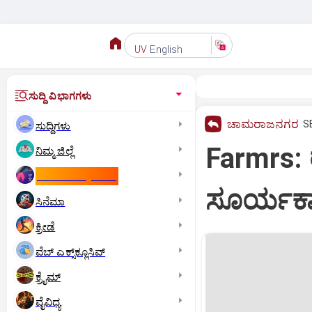
English
UV
ಸುದ್ದಿ ವಿಭಾಗಗಳು
ಚಾಮರಾಜನಗರ
SE
ಸುದ್ದಿಗಳು
Farmrs: ರ
ನಿಮ್ಮ ಜಿಲ್ಲೆ
ಕಾಮನ್‌ ವೆಲ್ತ್‌ ಗೇಮ್ಸ್‌
ಸೂರ್ಯಕಾ
ಸಿನೆಮಾ
ಕ್ರೀಡೆ
ವೆಬ್ ಎಕ್ಸ್‌ಕ್ಲೂಸಿವ್
ಕ್ರೈಮ್
ವೈವಿಧ್ಯ