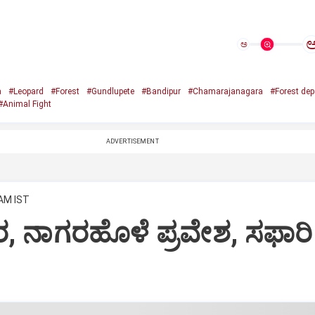
ಅ
a
#Leopard
#Forest
#Gundlupete
#Bandipur
#Chamarajanagara
#Forest de
#Animal Fight
ADVERTISEMENT
 AM IST
 ನಾಗರಹೊಳೆ ಪ್ರವೇಶ, ಸಫಾರಿ 