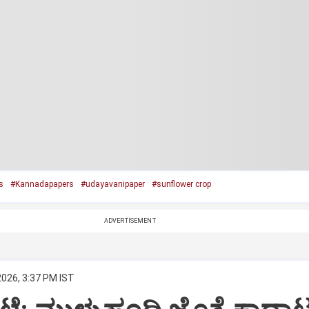
s
#Kannadapapers
#udayavanipaper
#sunflower crop
ADVERTISEMENT
2026, 3:37 PM IST