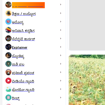
ಇಸ್ರೇಲ್- ಇರಾನ್‌ ಯುದ್ಧ
ಶಿಕ್ಷಣ / ಉದ್ಯೋಗ
ಆರೋಗ್ಯ
ಅನಿವಾಸಿ ಕನ್ನಡಿಗ
ಸೆಲೆಬ್ರಿಟಿ ಕಾರ್ನರ್‌
Explainer
ಜ್ಯೋತಿಷ್ಯ
ರಾಶಿ ಫಲ
ಪುಟಾಣಿ ಪ್ರಪಂಚ
ವೀಡಿಯೊ ಗ್ಯಾಲರಿ
ಫೋಟೋ ಗ್ಯಾಲರಿ
ರೀಲ್ಸ್