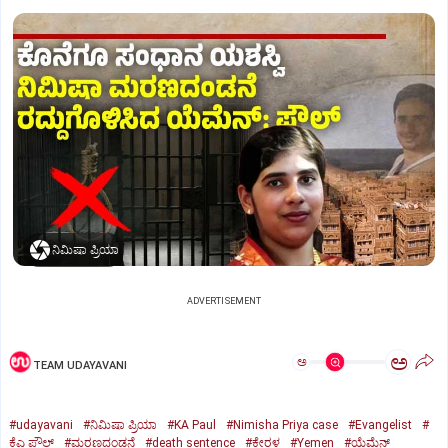
ನಿಮಿಷಾ ಪ್ರಿಯಾ
ADVERTISEMENT
ಅ
ಅ
TEAM UDAYAVANI
#udayavani
#ನಿಮಿಷಾ ಪ್ರಿಯಾ
#KA Paul
#Nimisha Priya case
#Evangelist
#
ಕೆಎ ಪೌಲ್
#ಮರಣದಂಡನೆ
#death sentence
#ಕೇರಳ
#Yemen
#ಯೆಮೆನ್‌