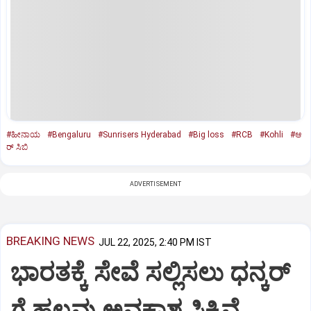
#ಹೀನಾಯ
#Bengaluru
#Sunrisers Hyderabad
#Big loss
#RCB
#Kohli
#ಆ
ರ್ ಸಿಬಿ
ADVERTISEMENT
BREAKING NEWS
JUL 22, 2025, 2:40 PM IST
ಭಾರತಕ್ಕೆ ಸೇವೆ ಸಲ್ಲಿಸಲು ಧನ್ಕರ್‌
ಗೆ ಹಲವು ಅವಕಾಶ ಸಿಕ್ಕಿವೆ…