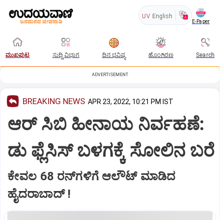
UV
English
E-Paper
ಮುಖಪುಟ
ಸುದ್ದಿ ವಿಭಾಗ
ದಿನ ಭವಿಷ್ಯ
ಹೊಂಗಿರಣ
Search
ADVERTISEMENT
BREAKING NEWS
APR 23, 2022, 10:21 PM IST
ಆರ್ ಸಿಬಿ ಹೀನಾಯ ನಿರ್ವಹಣೆ:
ಡು ಫ್ಲೆಸಿಸ್ ಬಳಗಕ್ಕೆ ಸೋಲಿನ ಬರೆ
ಕೇವಲ 68 ರನ್‌ಗಳಿಗೆ ಆಲೌಟ್ ಮಾಡಿದ
ಹೈದರಾಬಾದ್ !