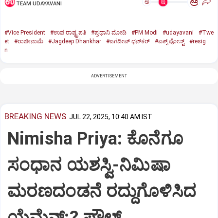
ಅ
ಅ
TEAM UDAYAVANI
#Vice President
#ಉಪ ರಾಷ್ಟ್ರಪತಿ
#ಪ್ರಧಾನಿ ಮೋದಿ
#PM Modi
#udayavani
#Twe
et
#ರಾಜೀನಾಮೆ
#Jagdeep Dhankhar
#ಜಗದೀಪ್‌ ಧನ್‌ಕರ್‌
#ಎಕ್ಸ್‌ ಪೋಸ್ಟ್
#resig
n
ADVERTISEMENT
BREAKING NEWS
JUL 22, 2025, 10:40 AM IST
Nimisha Priya: ಕೊನೆಗೂ
ಸಂಧಾನ ಯಶಸ್ವಿ-ನಿಮಿಷಾ
ಮರಣದಂಡನೆ ರದ್ದುಗೊಳಿಸಿದ
ಯೆಮೆನ್:? ಪೌಲ್