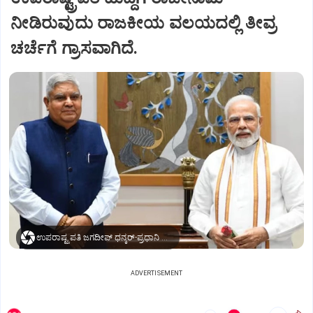
ನೀಡಿರುವುದು ರಾಜಕೀಯ ವಲಯದಲ್ಲಿ ತೀವ್ರ
ಚರ್ಚೆಗೆ ಗ್ರಾಸವಾಗಿದೆ.
ಉಪರಾಷ್ಟ್ರಪತಿ ಜಗದೀಪ್‌ ಧನ್ಕರ್-ಪ್ರಧಾನಿ ಮೋದಿ
ADVERTISEMENT