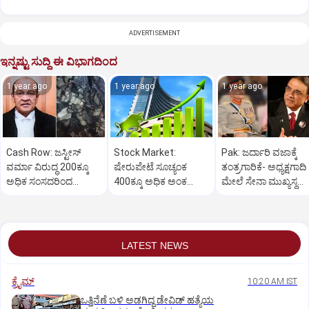
ADVERTISEMENT
ಇನ್ನಷ್ಟು ಸುದ್ದಿ ಈ ವಿಭಾಗದಿಂದ
1 year ago
1 year ago
1 year ago
Cash Row: ಜಸ್ಟೀಸ್‌
Stock Market:
Pak: ಜರ್ದಾರಿ ವಜಾಕ್ಕೆ
ವರ್ಮಾ ವಿರುದ್ಧ 200ಕ್ಕೂ
ಷೇರುಪೇಟೆ ಸೂಚ್ಯಂಕ
ತಂತ್ರಗಾರಿಕೆ- ಅಧ್ಯಕ್ಷಗಾದಿ
ಅಧಿಕ ಸಂಸದರಿಂದ
400ಕ್ಕೂ ಅಧಿಕ ಅಂಕ
ಮೇಲೆ ಸೇನಾ ಮುಖ್ಯಸ್ಥ
ಮಹಾಭಿಯೋಗಕ್ಕೆ
ಜಿಗಿತ-ದಿನಾಂತ್ಯದ
ಮುನೀರ್ ಚಿತ್ತ!
ಕೋರಿಕೆ…
ವಹಿವಾಟು ಅಂತ್ಯ
LATEST NEWS
ಕ್ರೈಮ್
10:20 AM IST
ಒತ್ತಿನೆಣೆ ಬಳಿ ಅಡಗಿದ್ದ ಡೇವಿಡ್‌ ಹತ್ಯೆಯ