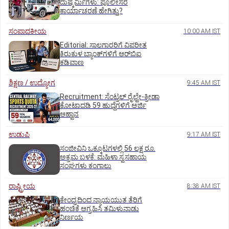
ದುಷ್ಕರ್ಮಿಗಳು: ಪೊಲೀಸರ
ಕಾರ್ಯಾಚರಣೆ ಹೇಗಿತ್ತು?
ಸಂಪಾದಕೀಯ
10:00 AM IST
Editorial: ಸಾಲಗಾರರಿಗೆ ವಿಪರೀತ
ಕಿರುಕುಳ ಬ್ಯಾಂಕ್‌ಗಳಿಗೆ ಆರ್‌ಬಿಐ
ಕಡಿವಾಣ
ಶಿಕ್ಷಣ / ಉದ್ಯೋಗ
9:45 AM IST
Recruitment: ಸೆಂಟ್ರಲ್‌ ರೈಲ್ವೇ-ಕ್ರೀಡಾ
ಕೋಟಾದಡಿ 59 ಹುದ್ದೆಗಳಿಗೆ ಅರ್ಜಿ
ಆಹ್ವಾನ
ಉಡುಪಿ
9:17 AM IST
ಸಂಜೀವಿನಿ ಒಕ್ಕೂಟಗಳಲ್ಲಿ 56 ಲಕ್ಷ ರೂ.
ಅಕ್ರಮ ಬಳಕೆ: ಮಹಿಳಾ ಸ್ವಸಹಾಯ
ಸಂಘಗಳು ಕಂಗಾಲು
ರಾಷ್ಟ್ರೀಯ
8:38 AM IST
ಕೇಂದ್ರದಿಂದ ನ್ಯಾಯಯುತ ತೆರಿಗೆ
ಹಂಚಿಕೆ ಆಗ್ರಹಿಸಿ ತಮಿಳುನಾಡು
ನಿರ್ಣಯ