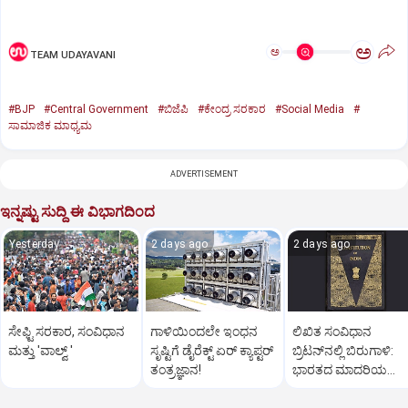
ಅ
ಅ
TEAM UDAYAVANI
#BJP
#Central Government
#ಬಿಜೆಪಿ
#ಕೇಂದ್ರ ಸರಕಾರ
#Social Media
#
ಸಾಮಾಜಿಕ ಮಾಧ್ಯಮ
ADVERTISEMENT
ಇನ್ನಷ್ಟು ಸುದ್ದಿ ಈ ವಿಭಾಗದಿಂದ
Yesterday
2 days ago
2 days ago
ಸೇಫ್ಟಿ ಸರಕಾರ, ಸಂವಿಧಾನ
ಗಾಳಿಯಿಂದಲೇ ಇಂಧನ
ಲಿಖಿತ ಸಂವಿಧಾನ
ಮತ್ತು 'ವಾಲ್ವ್ '
ಸೃಷ್ಟಿಗೆ ಡೈರೆಕ್ಟ್ ಏರ್‌ ಕ್ಯಾಪ್ಟರ್
ಬ್ರಿಟನ್‌ನಲ್ಲಿ ಬಿರುಗಾಳಿ:
ತಂತ್ರಜ್ಞಾನ!
ಭಾರತದ ಮಾದರಿಯ
ಸಂವಿಧಾನಕ್ಕೆ ಜೋರಾದ ಧ್ವ