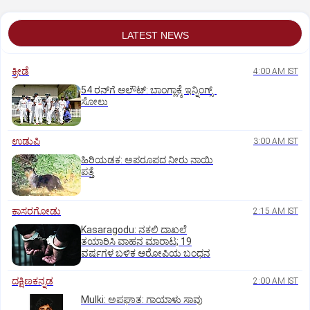
LATEST NEWS
ಕ್ರೀಡೆ
4:00 AM IST
54 ರನ್‌ಗೆ ಆಲೌಟ್‌: ಬಾಂಗ್ಲಾಕ್ಕೆ ಇನ್ನಿಂಗ್ಸ್‌
ಸೋಲು
ಉಡುಪಿ
3:00 AM IST
ಹಿರಿಯಡಕ: ಅಪರೂಪದ ನೀರು ನಾಯಿ
ಪತ್ತೆ
ಕಾಸರಗೋಡು
2:15 AM IST
Kasaragodu: ನಕಲಿ ದಾಖಲೆ
ತಯಾರಿಸಿ ವಾಹನ ಮಾರಾಟ; 19
ವರ್ಷಗಳ ಬಳಿಕ ಆರೋಪಿಯ ಬಂಧನ
ದಕ್ಷಿಣಕನ್ನಡ
2:00 AM IST
Mulki: ಅಪಘಾತ: ಗಾಯಾಳು ಸಾವು