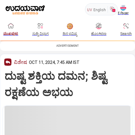
UV
English
E-Paper
ಮುಖಪುಟ
ಸುದ್ದಿ ವಿಭಾಗ
ದಿನ ಭವಿಷ್ಯ
ಹೊಂಗಿರಣ
Search
ADVERTISEMENT
ವಿಶೇಷ
OCT 11, 2024, 7:45 AM IST
ದುಷ್ಟ ಶಕ್ತಿಯ ದಮನ; ಶಿಷ್ಟ
ರಕ್ಷಣೆಯ ಅಭಯ