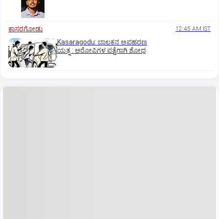
ಕಾಸರಗೋಡು
12:45 AM IST
Kasaragodu: ಬಾಲಕನ ಅಪಹರಣ
ಯತ್ನ : ಆರೋಪಿಗಳ ಪತ್ತೆಗಾಗಿ ಶೋಧ