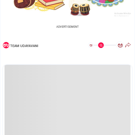
ADVERTISEMENT
ಅ
ಅ
TEAM UDAYAVANI