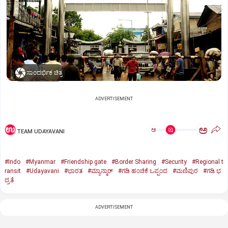
ಸಾಂದರ್ಭಿಕ ಚಿತ್ರ
ADVERTISEMENT
ಅ
ಅ
TEAM UDAYAVANI
#Indo
#Myanmar
#Friendship gate
#Border Sharing
#Security
#Regional t
ransit
#Udayavani
#ಭಾರತ
#ಮ್ಯಾನ್ಮಾರ್‌
#ಗಡಿ ಹಂಚಿಕೆ ಒಪ್ಪಂದ
#ಮಣಿಪುರ
#ಗಡಿ ಭ
ದ್ರತೆ
ADVERTISEMENT