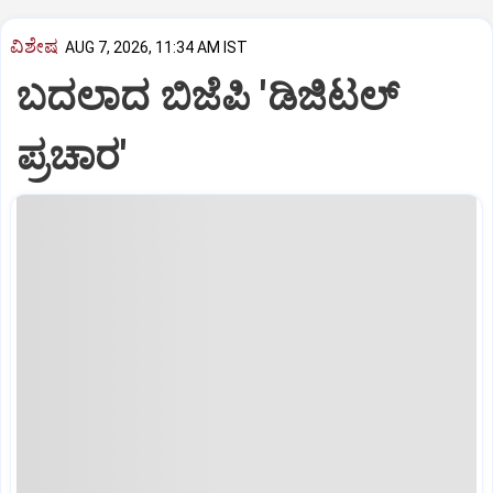
ವಿಶೇಷ
AUG 7, 2026, 11:34 AM IST
ಬದಲಾದ ಬಿಜೆಪಿ 'ಡಿಜಿಟಲ್‌
ಪ್ರಚಾರ'