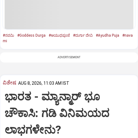
#ನವಮಿ
#Goddess Durga
#ಆಯುಧಪೂಜೆ
#ದುರ್ಗಾ ದೇವಿ
#Ayudha Puja
#nava
mi
ADVERTISEMENT
ವಿಶೇಷ
AUG 8, 2026, 11:03 AM IST
ಭಾರತ -‌ ಮ್ಯಾನ್ಮಾರ್ ಭೂ
ಚೌಕಾಸಿ: ಗಡಿ ವಿನಿಮಯದ
ಲಾಭಗಳೇನು?