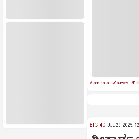
#karnataka
#Cauvery
#Poli
BIG 40
JUL 23, 2025, 1