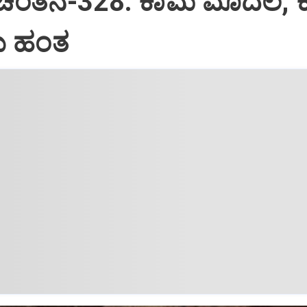
 ಚಿಂತನೆ-328: ಕಾಮ ಮೊದಲ, 
 ಹಂತ