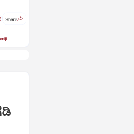
ಅ
Share
miji
ಡಿ