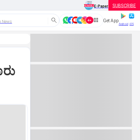
SUBSCRIBE
E-Paper
Get App
h News
Android
iOS
ಾರು