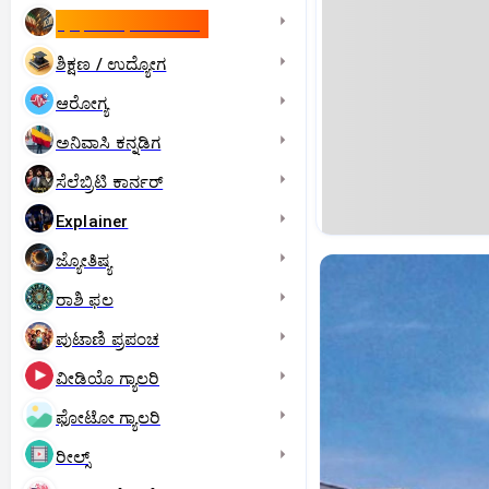
ಇಸ್ರೇಲ್- ಇರಾನ್‌ ಯುದ್ಧ
ಶಿಕ್ಷಣ / ಉದ್ಯೋಗ
ಆರೋಗ್ಯ
ಅನಿವಾಸಿ ಕನ್ನಡಿಗ
ಸೆಲೆಬ್ರಿಟಿ ಕಾರ್ನರ್‌
Explainer
ಜ್ಯೋತಿಷ್ಯ
ರಾಶಿ ಫಲ
ಪುಟಾಣಿ ಪ್ರಪಂಚ
ವೀಡಿಯೊ ಗ್ಯಾಲರಿ
ಫೋಟೋ ಗ್ಯಾಲರಿ
ರೀಲ್ಸ್