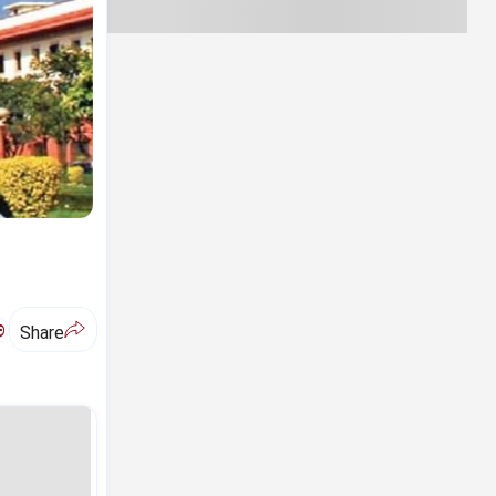
ಅ
Share