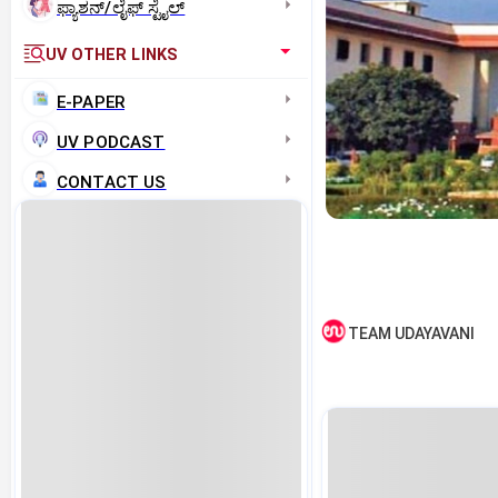
ಫ್ಯಾಶನ್/ಲೈಫ್‌ ಸ್ಟೈಲ್
UV OTHER LINKS
E-PAPER
UV PODCAST
CONTACT US
TEAM UDAYAVANI