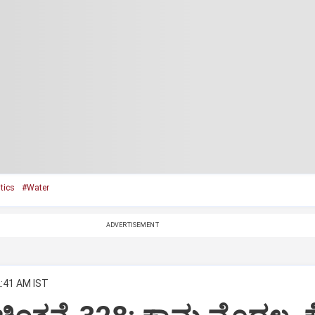
tics
#Water
ADVERTISEMENT
2:41 AM IST