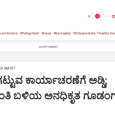
ಅ
Lord Krishna
#Puttige Mutt
#Udupi
#Karmaphla
#SriSugunendra Theertha Swa
ADVERTISEMENT
:59 AM IST
ಟ್ಟುವ ಕಾರ್ಯಾಚರಣೆಗೆ ಅಡ್ಡಿ;
ಂತಿ ಬಳಿಯ ಅನಧಿಕೃತ ಗೂಡಂಗ