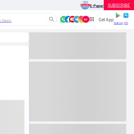
SUBSCRIBE
E-Paper
Get App
h News
Android
iOS