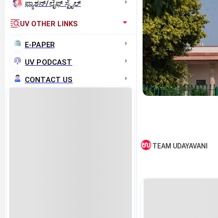
ಫ್ಯಾಶನ್/ಲೈಫ್‌ ಸ್ಟೈಲ್
UV OTHER LINKS
E-PAPER
UV PODCAST
CONTACT US
TEAM UDAYAVANI