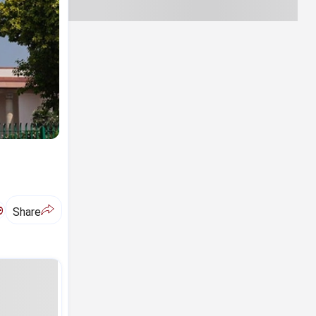
ಅ
Share