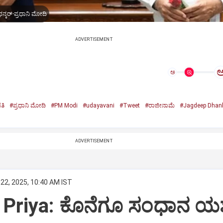
ನ್ಕರ್-ಪ್ರಧಾನಿ ಮೋದಿ
ADVERTISEMENT
ಅ
ತಿ
#ಪ್ರಧಾನಿ ಮೋದಿ
#PM Modi
#udayavani
#Tweet
#ರಾಜೀನಾಮೆ
#Jagdeep Dhan
n
ADVERTISEMENT
22, 2025, 10:40 AM IST
Priya: ಕೊನೆಗೂ ಸಂಧಾನ ಯಶಸ