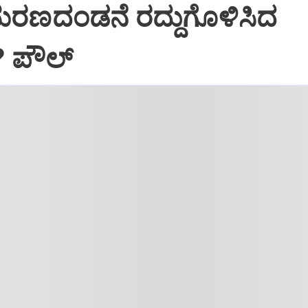
ಮರಣದಂಡನೆ ರದ್ದುಗೊಳಿಸಿದ
? ಪೌಲ್