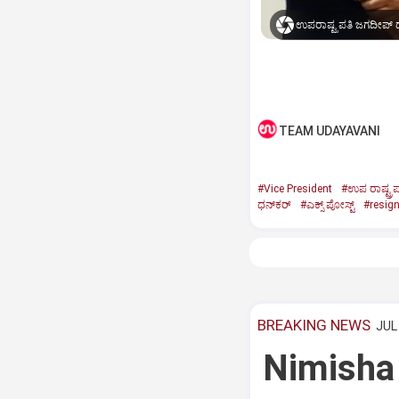
ಉಪರಾಷ್ಟ್ರಪತಿ ಜಗದೀಪ್‌ ಧ
TEAM UDAYAVANI
#Vice President
#ಉಪ ರಾಷ್ಟ್ರಪ
ಧನ್‌ಕರ್‌
#ಎಕ್ಸ್‌ ಪೋಸ್ಟ್
#resig
BREAKING NEWS
JUL 
Nimisha 