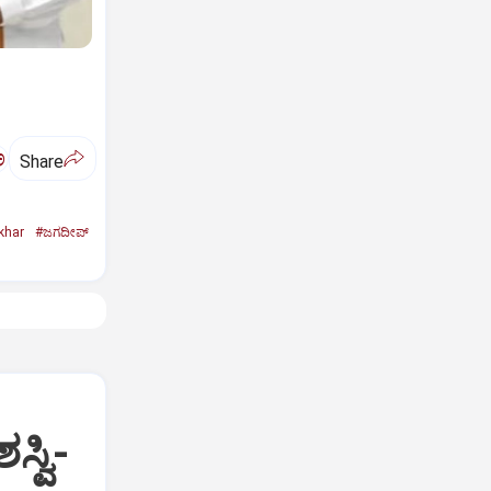
ಅ
Share
khar
#ಜಗದೀಪ್‌
್ವಿ-