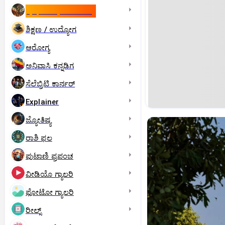
ಇಸ್ರೇಲ್- ಇರಾನ್‌ ಯುದ್ಧ
ಶಿಕ್ಷಣ / ಉದ್ಯೋಗ
ಆರೋಗ್ಯ
ಅನಿವಾಸಿ ಕನ್ನಡಿಗ
ಸೆಲೆಬ್ರಿಟಿ ಕಾರ್ನರ್‌
Explainer
ಜ್ಯೋತಿಷ್ಯ
ರಾಶಿ ಫಲ
ಪುಟಾಣಿ ಪ್ರಪಂಚ
ವೀಡಿಯೊ ಗ್ಯಾಲರಿ
ಫೋಟೋ ಗ್ಯಾಲರಿ
ರೀಲ್ಸ್