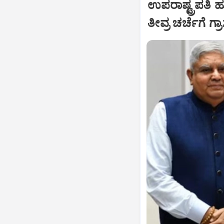
ಉಪರಾಷ್ಟ್ರಪತಿ 
ತೀವ್ರ ಚರ್ಚೆಗೆ ಗ್ರ