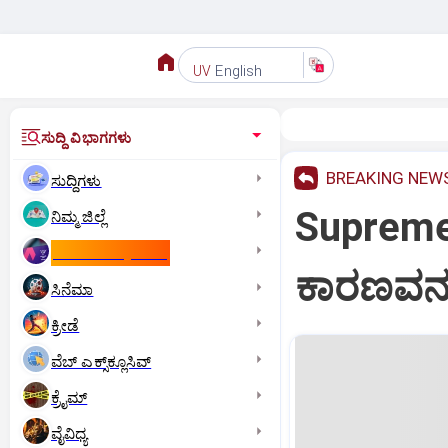
English
UV
ಸುದ್ದಿ ವಿಭಾಗಗಳು
BREAKING NEW
ಸುದ್ದಿಗಳು
Supreme 
ನಿಮ್ಮ ಜಿಲ್ಲೆ
ಕಾಮನ್‌ ವೆಲ್ತ್‌ ಗೇಮ್ಸ್‌
ಕಾರಣವನ್ನು
ಸಿನೆಮಾ
ಕ್ರೀಡೆ
ವೆಬ್ ಎಕ್ಸ್‌ಕ್ಲೂಸಿವ್
ಕ್ರೈಮ್
ವೈವಿಧ್ಯ