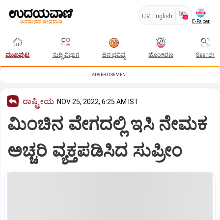
UV
English
E-Paper
ಮುಖಪುಟ
ಸುದ್ದಿ ವಿಭಾಗ
ದಿನ ಭವಿಷ್ಯ
ಹೊಂಗಿರಣ
Search
ADVERTISEMENT
ರಾಷ್ಟ್ರೀಯ
NOV 25, 2022, 6:25 AM IST
ಮಿಂಚಿನ ವೇಗದಲ್ಲಿ ಇಸಿ ನೇಮಕ
ಅಚ್ಚರಿ ವ್ಯಕ್ತಪಡಿಸಿದ ಸುಪ್ರೀಂ