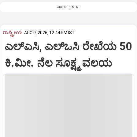
ADVERTISEMENT
ರಾಷ್ಟ್ರೀಯ
AUG 9, 2026, 12:44 PM IST
ಎಲ್‌ಎಸಿ, ಎಲ್‌ಒಸಿ ರೇಖೆಯ 50
ಕಿ.ಮೀ. ನೆಲ ಸೂಕ್ಷ್ಮ ವಲಯ