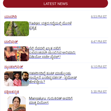
LATEST NEWS
ಯಾದಗಿರಿ
6:53 PM IST
Yadgiri: ಭತ್ತದ ಗದ್ದೆಯಲ್ಲಿ ಮೊಸಳೆ
ಪ್ರತ್ಯಕ್ಷ
ಬಾಲಿವುಡ್‌
6:47 PM IST
ಸೆಲ್ಫಿ ನೆಪದಲ್ಲಿ ಖ್ಯಾತ ನಟಿಗೆ
ಬಲವಂತವಾಗಿ ಚುಂಬಿಸಿದ ಅಭಿಮಾನಿ:
ವಿಡಿಯೋ ಭಾರೀ ವೈರಲ್.!
ಸ್ಯಾಂಡಲ್‌ವುಡ್‌
6:10 PM IST
ಸಹಕರಿಸದಿದ್ರೆ ಶೂಟ್‌ ಮಾಡ್ಕೊಂಡು
ಸಾಯ್ತೇನೆ ಎಂದಿದ್ದ ದರ್ಶನ್‌ - ಪ್ರದೋಷ್‌
ಹೇಳಿದ್ದೇನು?
ದಕ್ಷಿಣಕನ್ನಡ
5:35 PM IST
Mangaluru: ಗುರುಕಿರಣ್ ಅವರಿಗೆ
ಮಾತೃ ವಿಯೋಗ