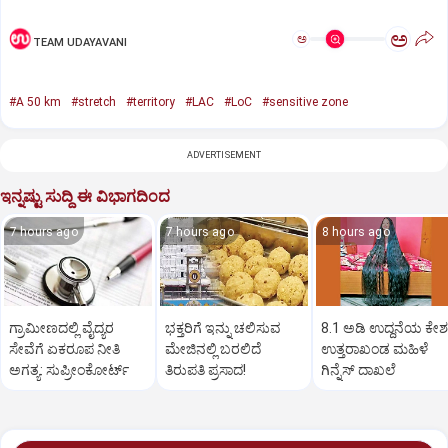
ಅ
ಅ
TEAM UDAYAVANI
#A 50 km
#stretch
#territory
#LAC
#LoC
#sensitive zone
ADVERTISEMENT
ಇನ್ನಷ್ಟು ಸುದ್ದಿ ಈ ವಿಭಾಗದಿಂದ
7 hours ago
7 hours ago
8 hours ago
ಗ್ರಾಮೀಣದಲ್ಲಿ ವೈದ್ಯರ
ಭಕ್ತರಿಗೆ ಇನ್ನು ಚಲಿಸುವ
8.1 ಅಡಿ ಉದ್ದನೆಯ ಕೇಶ
ಸೇವೆಗೆ ಏಕರೂಪ ನೀತಿ
ಮೇಜಿನಲ್ಲಿ ಬರಲಿದೆ
ಉತ್ತರಾಖಂಡ ಮಹಿಳೆ
ಅಗತ್ಯ: ಸುಪ್ರೀಂಕೋರ್ಟ್‌
ತಿರುಪತಿ ಪ್ರಸಾದ!
ಗಿನ್ನೆಸ್‌ ದಾಖಲೆ