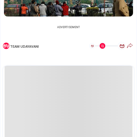
ADVERTISEMENT
ಅ
ಅ
TEAM UDAYAVANI