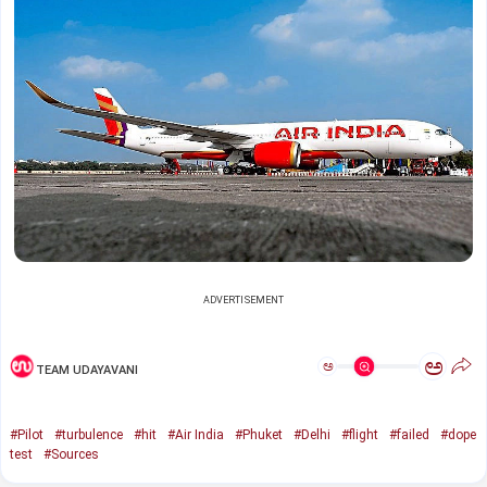
ADVERTISEMENT
ಅ
ಅ
TEAM UDAYAVANI
#Pilot
#turbulence
#hit
#Air India
#Phuket
#Delhi
#flight
#failed
#dope
test
#Sources