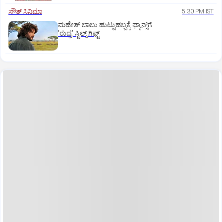
ಸೌತ್‌ ಸಿನಿಮಾ
5:30 PM IST
ಮಹೇಶ್‌ ಬಾಬು ಹುಟ್ಟುಹಬ್ಬಕ್ಕೆ ಫ್ಯಾನ್ಸ್‌ಗೆ
ʼರುದ್ರʼ ಸ್ಟಿಲ್ಸ್‌ ಗಿಫ್ಟ್