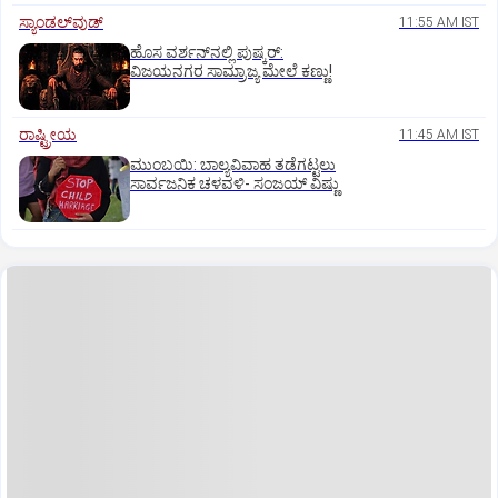
ಸ್ಯಾಂಡಲ್‌ವುಡ್‌
11:55 AM IST
ಹೊಸ ವರ್ಶನ್‌ನಲ್ಲಿ ಪುಷ್ಕರ್‌:
ವಿಜಯನಗರ ಸಾಮ್ರಾಜ್ಯ ಮೇಲೆ ಕಣ್ಣು!
ರಾಷ್ಟ್ರೀಯ
11:45 AM IST
ಮುಂಬಯಿ: ಬಾಲ್ಯವಿವಾಹ ತಡೆಗಟ್ಟಲು
ಸಾರ್ವಜನಿಕ ಚಳವಳಿ- ಸಂಜಯ್‌ ವಿಷ್ಣು