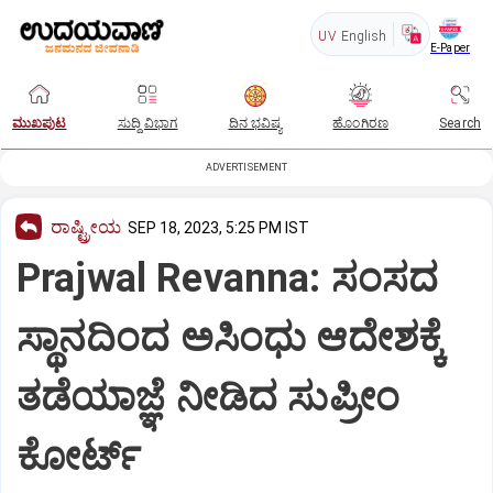
UV
English
E-Paper
ಮುಖಪುಟ
ಸುದ್ದಿ ವಿಭಾಗ
ದಿನ ಭವಿಷ್ಯ
ಹೊಂಗಿರಣ
Search
ADVERTISEMENT
ರಾಷ್ಟ್ರೀಯ
SEP 18, 2023, 5:25 PM IST
Prajwal Revanna: ಸಂಸದ
ಸ್ಥಾನದಿಂದ ಅಸಿಂಧು ಆದೇಶಕ್ಕೆ
ತಡೆಯಾಜ್ಞೆ ನೀಡಿದ ಸುಪ್ರೀಂ
ಕೋರ್ಟ್