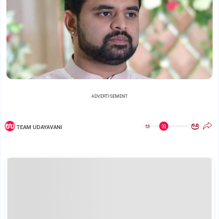
ADVERTISEMENT
ಅ
ಅ
TEAM UDAYAVANI