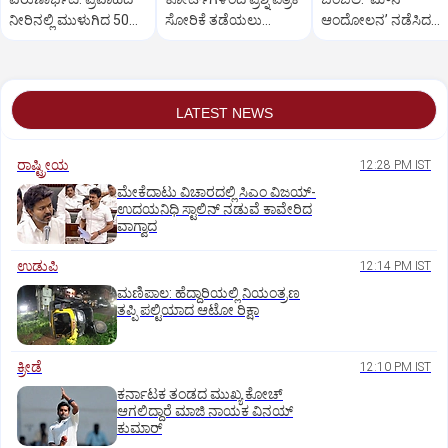
ನೀರಿನಲ್ಲಿ ಮುಳುಗಿದ 50ಕ್ಕೂ
ಸೋರಿಕೆ ತಡೆಯಲು
ಆಂದೋಲನ’ ನಡೆಸಿದ
ಹೆಚ್ಚು ಕಾರುಗಳು!
ಸಾಧ್ಯವಿಲ್ಲ: ಕಾರ್ತಿ
ಅಣ್ಣಾ ಹಜಾರೆ
ಚಿದಂಬರಂ
LATEST NEWS
ರಾಷ್ಟ್ರೀಯ
12:28 PM IST
ಮೇಕೆದಾಟು ವಿಚಾರದಲ್ಲಿ ಸಿಎಂ ವಿಜಯ್-
ಉದಯನಿಧಿ ಸ್ಟಾಲಿನ್ ನಡುವೆ ಕಾವೇರಿದ
ವಾಗ್ವಾದ
ಉಡುಪಿ
12:14 PM IST
ಮಣಿಪಾಲ: ಹೆದ್ದಾರಿಯಲ್ಲಿ ನಿಯಂತ್ರಣ
ತಪ್ಪಿ ಪಲ್ಟಿಯಾದ ಆಟೋ ರಿಕ್ಷಾ
ಕ್ರೀಡೆ
12:10 PM IST
ಕರ್ನಾಟಕ ತಂಡದ ಮುಖ್ಯ ಕೋಚ್‌
ಆಗಲಿದ್ದಾರೆ ಮಾಜಿ ನಾಯಕ ವಿನಯ್‌
ಕುಮಾರ್