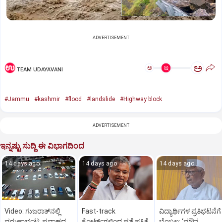
ADVERTISEMENT
ಅ
ಅ
TEAM UDAYAVANI
#Jammu
#kashmir
#flood
#landslide
#Highway block
ADVERTISEMENT
ಇನ್ನಷ್ಟು ಸುದ್ದಿ ಈ ವಿಭಾಗದಿಂದ
14 days ago
14 days ago
14 days ago
Video: ಗುಜರಾತ್‌ನಲ್ಲಿ
Fast-track
ವಿದ್ಯಾರ್ಥಿಗಳ ಪ್ರತಿಭಟನೆಗೆ
ವರುಣಾರ್ಭಟ: ಪ್ರವಾಹದ
ಕೋರ್ಟ್‌ಗಳಿಂದ ಪ್ರಶ್ನೆ ಪತ್ರಿಕೆ
ಬೆಂಬಲ: ‘ಮೌನ