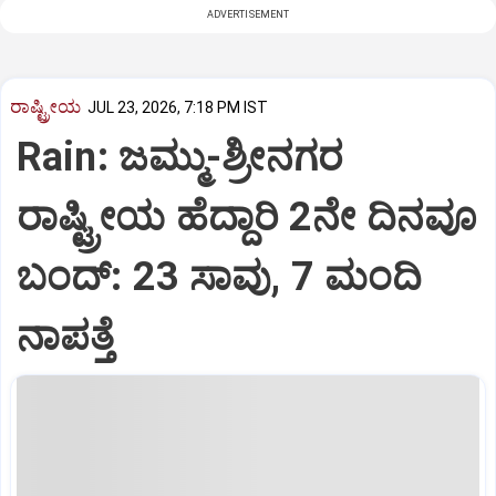
ADVERTISEMENT
ರಾಷ್ಟ್ರೀಯ
JUL 23, 2026, 7:18 PM IST
Rain: ಜಮ್ಮು-ಶ್ರೀನಗರ
ರಾಷ್ಟ್ರೀಯ ಹೆದ್ದಾರಿ 2ನೇ ದಿನವೂ
ಬಂದ್: 23 ಸಾವು, 7 ಮಂದಿ
ನಾಪತ್ತೆ