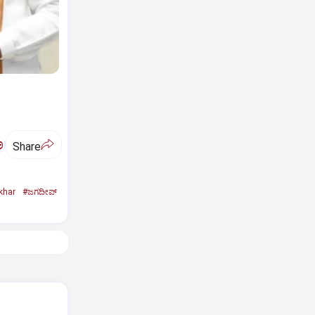
ಅ
Share
khar
#ಜಗದೀಪ್‌