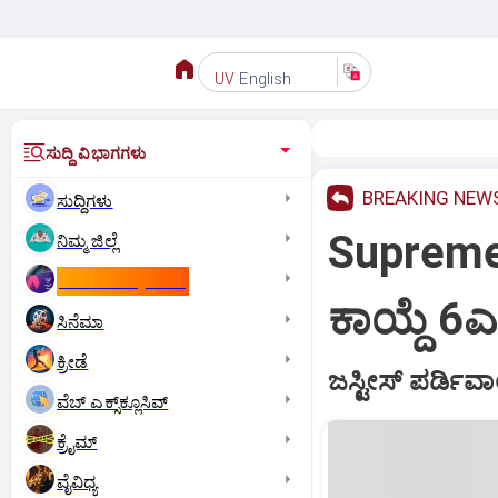
English
UV
ಸುದ್ದಿ ವಿಭಾಗಗಳು
BREAKING NEW
ಸುದ್ದಿಗಳು
Supreme 
ನಿಮ್ಮ ಜಿಲ್ಲೆ
ಕಾಮನ್‌ ವೆಲ್ತ್‌ ಗೇಮ್ಸ್‌
ಕಾಯ್ದೆ 6
ಸಿನೆಮಾ
ಕ್ರೀಡೆ
ಜಸ್ಟೀಸ್‌ ಪರ್ಡಿವ
ವೆಬ್ ಎಕ್ಸ್‌ಕ್ಲೂಸಿವ್
ಕ್ರೈಮ್
ವೈವಿಧ್ಯ