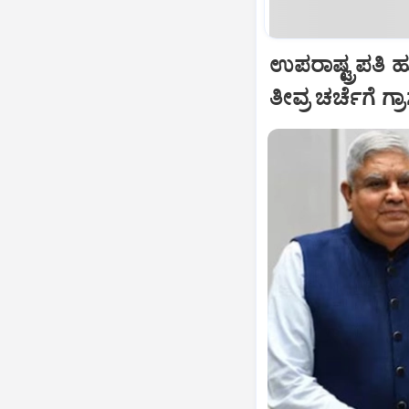
ಉಪರಾಷ್ಟ್ರಪತಿ 
ತೀವ್ರ ಚರ್ಚೆಗೆ ಗ್ರ