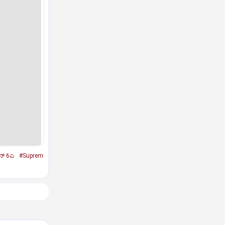
ಷನ್‌ 6ಎ
#Suprem