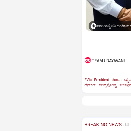
ಉಪರಾಷ್ಟ್ರಪತಿ ಜಗದೀಪ್‌ ಧ
TEAM UDAYAVANI
#Vice President
#ಉಪ ರಾಷ್ಟ್ರಪ
ಧನ್‌ಕರ್‌
#ಎಕ್ಸ್‌ ಪೋಸ್ಟ್
#resig
BREAKING NEWS
JUL 