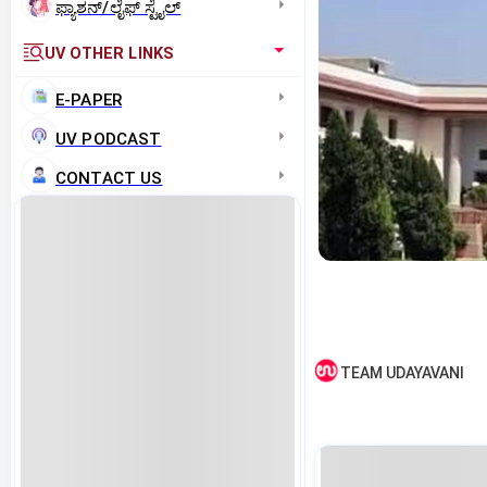
ಫ್ಯಾಶನ್/ಲೈಫ್‌ ಸ್ಟೈಲ್
UV OTHER LINKS
E-PAPER
UV PODCAST
CONTACT US
TEAM UDAYAVANI