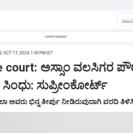
Searc
ADVERTISEMENT
S
OCT 17, 2024, 1:43 PM IST
court: ಅಸ್ಸಾಂ ವಲಸಿಗರ ಪೌರ
ಎ ಸಿಂಧು: ಸುಪ್ರೀಂಕೋರ್ಟ್
ಾಲಾ ಅವರು ಭಿನ್ನ ತೀರ್ಪು ನೀಡಿರುವುದಾಗಿ ವರದಿ ತಿಳಿಸ