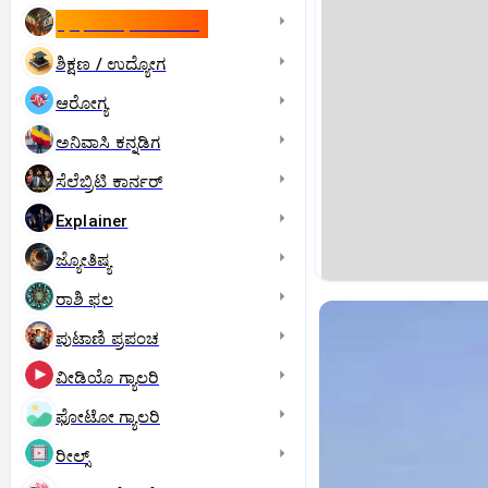
ಇಸ್ರೇಲ್- ಇರಾನ್‌ ಯುದ್ಧ
ಶಿಕ್ಷಣ / ಉದ್ಯೋಗ
ಆರೋಗ್ಯ
ಅನಿವಾಸಿ ಕನ್ನಡಿಗ
ಸೆಲೆಬ್ರಿಟಿ ಕಾರ್ನರ್‌
Explainer
ಜ್ಯೋತಿಷ್ಯ
ರಾಶಿ ಫಲ
ಪುಟಾಣಿ ಪ್ರಪಂಚ
ವೀಡಿಯೊ ಗ್ಯಾಲರಿ
ಫೋಟೋ ಗ್ಯಾಲರಿ
ರೀಲ್ಸ್