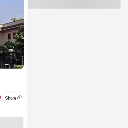
ಅ
Share