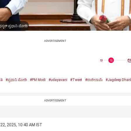
ನ್ಕರ್-ಪ್ರಧಾನಿ ಮೋದಿ
ADVERTISEMENT
ಅ
ತಿ
#ಪ್ರಧಾನಿ ಮೋದಿ
#PM Modi
#udayavani
#Tweet
#ರಾಜೀನಾಮೆ
#Jagdeep Dhan
n
ADVERTISEMENT
22, 2025, 10:40 AM IST