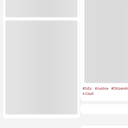
#ಸಿಜೆಐ
#Justice
#Citizensh
e Court