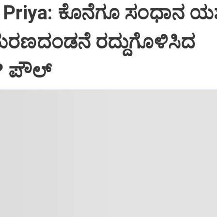
Priya: ಕೊನೆಗೂ ಸಂಧಾನ ಯಶಸ
ಮರಣದಂಡನೆ ರದ್ದುಗೊಳಿಸಿದ
? ಪೌಲ್