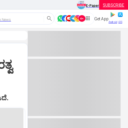
SUBSCRIBE
E-Paper
Get App
h News
Android
iOS
ತ್ವ
ಿದೆ.