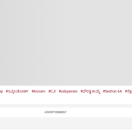
ip
#ಸುಪ್ರೀಂಕೋರ್ಟ್‌
#Assam
#CJI
#udayavani
#ಪೌರತ್ವ ಕಾಯ್ದೆ
#Section 6A
#ಸೆಕ್
ADVERTISEMENT