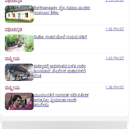
ದಕ್ಷಿಣಕನ್ನಡ
2:10 PM IST
Belthangady: ಲೈಲ ಸಮಾಜ ಮಂದಿರ
ಸಂಪೂರ್ಣ ಶಿಥಿಲ
ದಕ್ಷಿಣಕನ್ನಡ
1:58 PM IST
Sullia: ಸಂಕದ ಮೇಲೆ ಭಯದ ನಡಿಗೆ
ರಾಷ್ಟ್ರೀಯ
1:45 PM IST
ಪಾಟ್ನಾದಲ್ಲಿ ಅಪಘಾತದ ಬಳಿಕ ಭಾರೀ
ಹಿಂಸಾಚಾರ: ಪೊಲೀಸ್‌ ವಾಹನಗಳಿಗೆ
ಬೆಂಕಿ
ರಾಷ್ಟ್ರೀಯ
1:38 PM IST
ಯುವಜನತೆಗೆ ಭಾಗವತ್ ಸರ್ಟಿಫಿಕೇಟ್
ಅಗತ್ಯವಿಲ್ಲ: ಪ್ರಿಯಾಂಕಾ ಗಾಂಧಿ
ತಿರುಗೇಟು