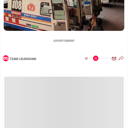
ADVERTISEMENT
ಅ
ಅ
TEAM UDAYAVANI