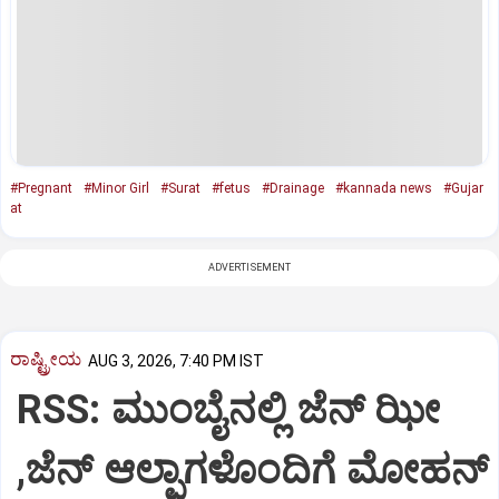
#Pregnant
#Minor Girl
#Surat
#fetus
#Drainage
#kannada news
#Gujar
at
ADVERTISEMENT
ರಾಷ್ಟ್ರೀಯ
AUG 3, 2026, 7:40 PM IST
RSS: ಮುಂಬೈನಲ್ಲಿ ಜೆನ್‌ ಝೀ
,ಜೆನ್‌ ಆಲ್ಫಾಗಳೊಂದಿಗೆ ಮೋಹನ್‌