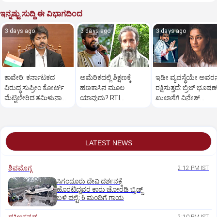
ಇನ್ನಷ್ಟು ಸುದ್ದಿ ಈ ವಿಭಾಗದಿಂದ
3 days ago
3 days ago
3 days ago
ಕಾವೇರಿ: ಕರ್ನಾಟಕದ
ಅಮೆರಿಕದಲ್ಲಿ ಶಿಕ್ಷಣಕ್ಕೆ
ಇಡೀ ವ್ಯವಸ್ಥೆಯೇ ಅವರನ್
ವಿರುದ್ಧ ಸುಪ್ರೀಂ ಕೋರ್ಟ್‌
ಹಣಕಾಸಿನ ಮೂಲ
ರಕ್ಷಿಸುತ್ತದೆ: ಬ್ರಿಜ್ ಭೂಷಣ
ಮೆಟ್ಟಿಲೇರಿದ ತಮಿಳುನಾಡು
ಯಾವುದು? RTI
ಖುಲಾಸೆಗೆ ವಿನೇಶ್
ಸರಕಾರ
ದೂರುದಾರ ತಿವಾರಿಗೆ ದೀಪ್ಕೆ
ಫೋಗಟ್ ಆಕ್ರೋಶ
ತಿರುಗೇಟು
LATEST NEWS
ಶಿವಮೊಗ್ಗ
2:12 PM IST
ಸಿಗಂದೂರು ದೇವಿ ದರ್ಶನಕ್ಕೆ
ಹೊರಟಿದ್ದವರ ಕಾರು ಚೋರಡಿ ಬ್ರಿಡ್ಜ್
ಬಳಿ ಪಲ್ಟಿ; 6 ಮಂದಿಗೆ ಗಾಯ