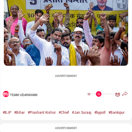
ADVERTISEMENT
ಅ
ಅ
TEAM UDAYAVANI
#BJP
#Bihar
#Prashant Kishor
#Chief
#Jan Suraaj
#bypoll
#Bankipur
ADVERTISEMENT