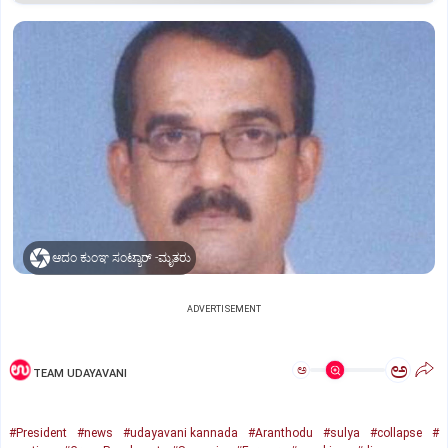
ಆದಂ ಕುಂಞ ಸಂಟ್ಯಾರ್‌ -ಮೃತರು
ADVERTISEMENT
ಅ
ಅ
TEAM UDAYAVANI
#President
#news
#udayavani kannada
#Aranthodu
#sulya
#collapse
#