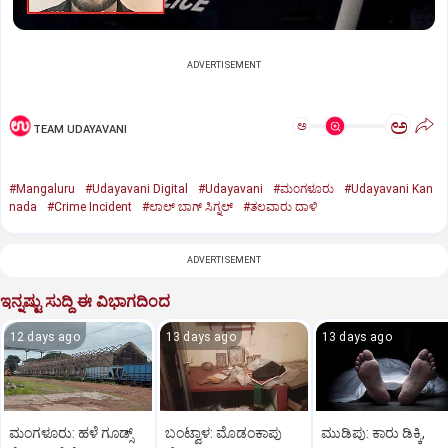
ADVERTISEMENT
ಅ
ಅ
TEAM UDAYAVANI
#Mangaluru
#Udayavani Digital
#Udayavani
#ಮಂಗಳೂರು
#Udayavani Kan
nada
#Crime Incident
#ಲಾಲ್‌ ಬಾಗ್‌ ಸಿಗ್ನಲ್‌
#ತಲವಾರು ದಾಳಿ
ADVERTISEMENT
ಇನ್ನಷ್ಟು ಸುದ್ದಿ ಈ ವಿಭಾಗದಿಂದ
12 days ago
13 days ago
13 days ago
ಮಂಗಳೂರು: ಹಳೆ ಗೂಡ್ಸ್‌
ಬಂಟ್ವಾಳ: ಮೊಡಂಕಾಪು
ಮುಡಿಪು: ಕಾರು ಡಿಕ್ಕಿ,