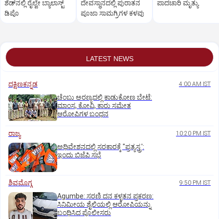
ಶೆಡ್‌ನ‌ಲ್ಲಿ ರೈಲ್ವೇ ಬ್ಯಾಲಾಸ್ಟ್‌
ದೇವಸ್ಥಾನದಲ್ಲಿ ಪುರಾತನ
ಪಾದಚಾರಿ ಮೃತ್ಯು
ಡಿಪೊ
ಪೂಜಾ ಸಾಮಗ್ರಿಗಳ ಕಳವು
LATEST NEWS
ದಕ್ಷಿಣಕನ್ನಡ
4:00 AM IST
ಚೆಂಬು ಅರಣ್ಯದಲ್ಲಿ ಕಾಡುಕೋಣ ಬೇಟೆ:
ಮಾಂಸ, ಕೋವಿ, ಕಾರು ಸಮೇತ
ಆರೋಪಿಗಳ ಬಂಧನ
ರಾಜ್ಯ
10:20 PM IST
ಅಧಿವೇಶನದಲ್ಲಿ ಸರಕಾರಕ್ಕೆ "ಪ್ರತ್ಯಸ್ತ್ರ':
ಇಂದು ಬಿಜೆಪಿ ಸಭೆ
ಶಿವಮೊಗ್ಗ
9:50 PM IST
Agumbe: ಸರಣಿ ದನ ಕಳ್ಳತನ ಪ್ರಕರಣ:
ಸಿನಿಮೀಯ ಶೈಲಿಯಲ್ಲಿ ಆರೋಪಿಯನ್ನು
ಬಂಧಿಸಿದ ಪೊಲೀಸರು