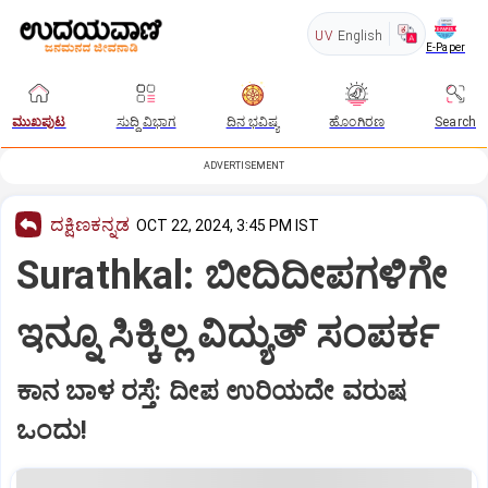
UV
English
E-Paper
ಮುಖಪುಟ
ಸುದ್ದಿ ವಿಭಾಗ
ದಿನ ಭವಿಷ್ಯ
ಹೊಂಗಿರಣ
Search
ADVERTISEMENT
ದಕ್ಷಿಣಕನ್ನಡ
OCT 22, 2024, 3:45 PM IST
Surathkal: ಬೀದಿದೀಪಗಳಿಗೇ
ಇನ್ನೂ ಸಿಕ್ಕಿಲ್ಲ ವಿದ್ಯುತ್‌ ಸಂಪರ್ಕ
ಕಾನ ಬಾಳ ರಸ್ತೆ: ದೀಪ ಉರಿಯದೇ ವರುಷ
ಒಂದು!