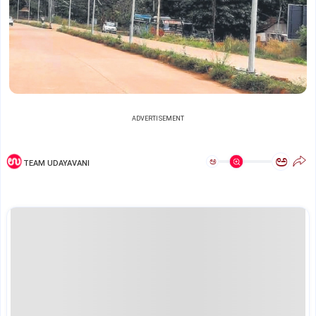
ADVERTISEMENT
ಅ
ಅ
TEAM UDAYAVANI