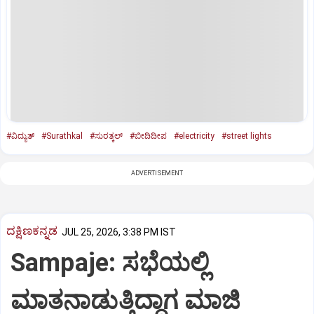
#ವಿದ್ಯುತ್‌
#Surathkal
#ಸುರತ್ಕಲ್
#ಬೀದಿದೀಪ
#electricity
#street lights
ADVERTISEMENT
ದಕ್ಷಿಣಕನ್ನಡ
JUL 25, 2026, 3:38 PM IST
Sampaje: ಸಭೆಯಲ್ಲಿ
ಮಾತನಾಡುತ್ತಿದ್ದಾಗ ಮಾಜಿ