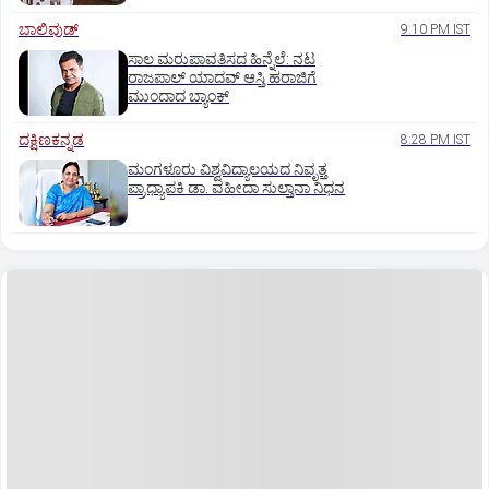
ಬಾಲಿವುಡ್‌
9:10 PM IST
ಸಾಲ ಮರುಪಾವತಿಸದ ಹಿನ್ನೆಲೆ: ನಟ
ರಾಜಪಾಲ್ ಯಾದವ್‌ ಆಸ್ತಿ ಹರಾಜಿಗೆ
ಮುಂದಾದ ಬ್ಯಾಂಕ್
ದಕ್ಷಿಣಕನ್ನಡ
8:28 PM IST
ಮಂಗಳೂರು ವಿಶ್ವವಿದ್ಯಾಲಯದ ನಿವೃತ್ತ
ಪ್ರಾಧ್ಯಾಪಕಿ ಡಾ. ವಹೀದಾ ಸುಲ್ತಾನಾ ನಿಧನ