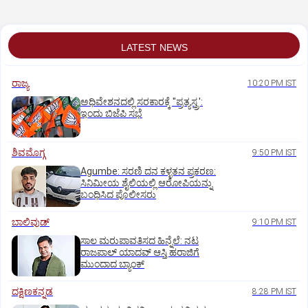
LATEST NEWS
ರಾಜ್ಯ
10:20 PM IST
ಅಧಿವೇಶನದಲ್ಲಿ ಸರಕಾರಕ್ಕೆ "ಪ್ರತ್ಯಸ್ತ್ರ':
ಇಂದು ಬಿಜೆಪಿ ಸಭೆ
ಶಿವಮೊಗ್ಗ
9:50 PM IST
Agumbe: ಸರಣಿ ದನ ಕಳ್ಳತನ ಪ್ರಕರಣ:
ಸಿನಿಮೀಯ ಶೈಲಿಯಲ್ಲಿ ಆರೋಪಿಯನ್ನು
ಬಂಧಿಸಿದ ಪೊಲೀಸರು
ಬಾಲಿವುಡ್‌
9:10 PM IST
ಸಾಲ ಮರುಪಾವತಿಸದ ಹಿನ್ನೆಲೆ: ನಟ
ರಾಜಪಾಲ್ ಯಾದವ್‌ ಆಸ್ತಿ ಹರಾಜಿಗೆ
ಮುಂದಾದ ಬ್ಯಾಂಕ್
ದಕ್ಷಿಣಕನ್ನಡ
8:28 PM IST