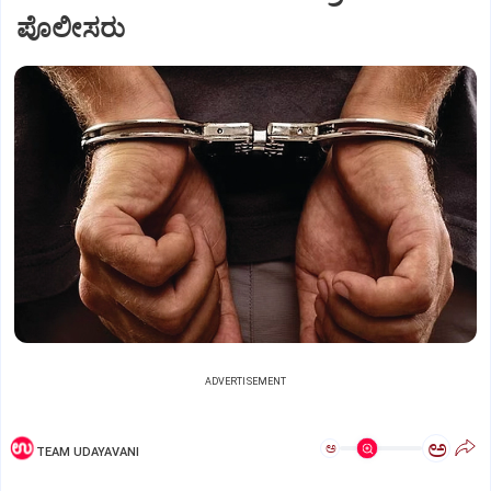
ಪೊಲೀಸರು
ADVERTISEMENT
ಅ
ಅ
TEAM UDAYAVANI