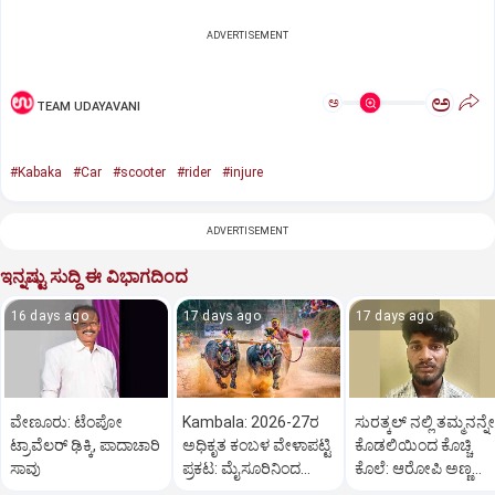
ADVERTISEMENT
ಅ
ಅ
TEAM UDAYAVANI
#Kabaka
#Car
#scooter
#rider
#injure
ADVERTISEMENT
ಇನ್ನಷ್ಟು ಸುದ್ದಿ ಈ ವಿಭಾಗದಿಂದ
16 days ago
17 days ago
17 days ago
ವೇಣೂರು: ಟೆಂಪೋ
Kambala: 2026-27ರ
ಸುರತ್ಕಲ್ ನಲ್ಲಿ ತಮ್ಮನನ್ನೇ
ಟ್ರಾವೆಲರ್ ಢಿಕ್ಕಿ, ಪಾದಾಚಾರಿ
ಅಧಿಕೃತ ಕಂಬಳ ವೇಳಾಪಟ್ಟಿ
ಕೊಡಲಿಯಿಂದ ಕೊಚ್ಚಿ
ಸಾವು
ಪ್ರಕಟ: ಮೈಸೂರಿನಿಂದ
ಕೊಲೆ: ಆರೋಪಿ ಅಣ್ಣ
ಆರಂಭ
ಬಂಧನ