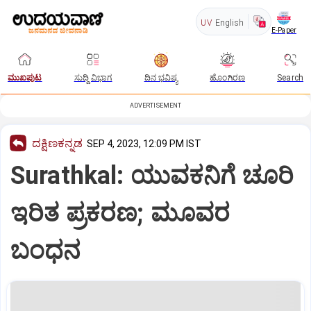
UV
English
E-Paper
ಮುಖಪುಟ
ಸುದ್ದಿ ವಿಭಾಗ
ದಿನ ಭವಿಷ್ಯ
ಹೊಂಗಿರಣ
Search
ADVERTISEMENT
ದಕ್ಷಿಣಕನ್ನಡ
SEP 4, 2023, 12:09 PM IST
Surathkal: ಯುವಕನಿಗೆ ಚೂರಿ
ಇರಿತ ಪ್ರಕರಣ; ಮೂವರ
ಬಂಧನ