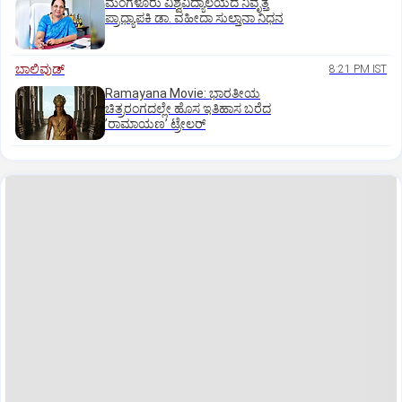
ಮಂಗಳೂರು ವಿಶ್ವವಿದ್ಯಾಲಯದ ನಿವೃತ್ತ
ಪ್ರಾಧ್ಯಾಪಕಿ ಡಾ. ವಹೀದಾ ಸುಲ್ತಾನಾ ನಿಧನ
ಬಾಲಿವುಡ್‌
8:21 PM IST
Ramayana Movie: ಭಾರತೀಯ
ಚಿತ್ರರಂಗದಲ್ಲೇ ಹೊಸ ಇತಿಹಾಸ ಬರೆದ
ʼರಾಮಾಯಣʼ ಟ್ರೇಲರ್