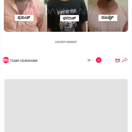
ADVERTISEMENT
ಅ
ಅ
TEAM UDAYAVANI