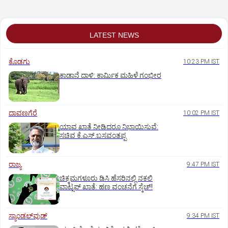
LATEST NEWS
ಕೊಡಗು
10:23 PM IST
ಕಾಡಾನೆ ದಾಳಿ: ಕಾರ್ಮಿಕ ಮಹಿಳೆ ಗಂಭೀರ
ದಾವಣಗೆರೆ
10:02 PM IST
ಯಾವ ಖಾತೆ ನೀಡಿದರೂ ನಿಭಾಯಿಸುವೆ:
ಸಚಿವ ಕೆ.ಎಸ್.ಬಸವಂತಪ್ಪ
ರಾಜ್ಯ
9:47 PM IST
ಚಿಕ್ಕಮಗಳೂರು ಡಿಸಿ ಹೆಸರಿನಲ್ಲಿ ನಕಲಿ
ವಾಟ್ಸಪ್ ಖಾತೆ: ಹಣ ವಂಚನೆಗೆ ಸ್ಕೆಚ್!
ಸ್ಯಾಂಡಲ್‌ವುಡ್‌
9:34 PM IST