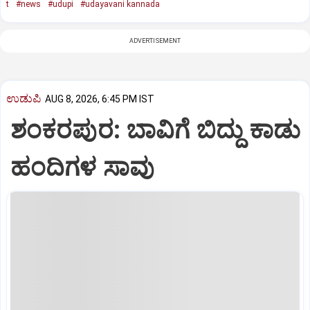
t
#news
#udupi
#udayavani kannada
ADVERTISEMENT
ಉಡುಪಿ
AUG 8, 2026, 6:45 PM IST
ಶಂಕರಪುರ: ಬಾವಿಗೆ ಬಿದ್ದು ಕಾಡು
ಹಂದಿಗಳ ಸಾವು