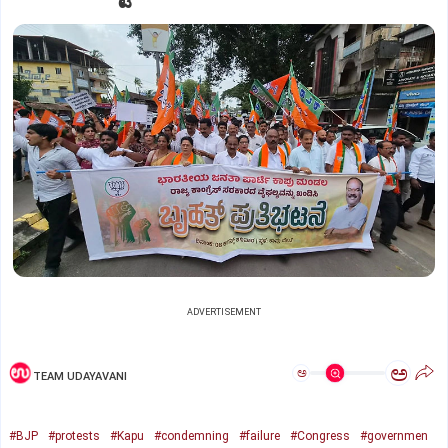
ADVERTISEMENT
ಅ
ಅ
TEAM UDAYAVANI
#BJP
#protests
#Kapu
#condemning
#failure
#Congress
#governmen