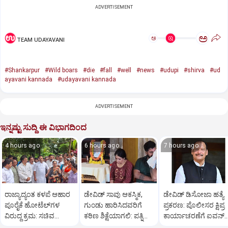
ADVERTISEMENT
ಅ
ಅ
TEAM UDAYAVANI
#Shankarpur
#Wild boars
#die
#fall
#well
#news
#udupi
#shirva
#ud
ayavani kannada
#udayavani kannada
ADVERTISEMENT
ಇನ್ನಷ್ಟು ಸುದ್ದಿ ಈ ವಿಭಾಗದಿಂದ
4 hours ago
6 hours ago
7 hours ago
ರಾಜ್ಯಾದ್ಯಂತ ಕಳಪೆ ಆಹಾರ
ಡೇವಿಡ್ ಸಾವು ಆಕಸ್ಮಿಕ,
ಡೇವಿಡ್ ಡಿಸೋಜಾ ಹತ್ಯೆ
ಪೂರೈಕೆ ಹೋಟೆಲ್‌ಗಳ
ಗುಂಡು ಹಾರಿಸಿದವರಿಗೆ
ಪ್ರಕರಣ: ಪೊಲೀಸರ ಕ್ಷಿಪ್ರ
ವಿರುದ್ಧ ಕ್ರಮ: ಸಚಿವ
ಕಠಿಣ ಶಿಕ್ಷೆಯಾಗಲಿ: ಪತ್ನಿ
ಕಾರ್ಯಾಚರಣೆಗೆ ಐವನ್
ಖಾದರ್
ಪ್ರಿಯಾ ಒತ್ತಾಯ
ಡಿಸೋಜಾ ಶ್ಲಾಘನೆ