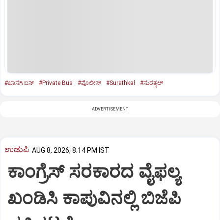
#ಖಾಸಗಿ ಬಸ್‌
#Private Bus
#ಪೊಲೀಸ್‌
#Surathkal
#ಸುರತ್ಕಲ್
ADVERTISEMENT
ಉಡುಪಿ
AUG 8, 2026, 8:14 PM IST
ಕಾಂಗ್ರೆಸ್ ಸರಕಾರದ ವೈಫಲ್ಯ
ಖಂಡಿಸಿ ಕಾಪುವಿನಲ್ಲಿ ಬಿಜೆಪಿ