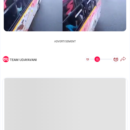
ADVERTISEMENT
ಅ
ಅ
TEAM UDAYAVANI