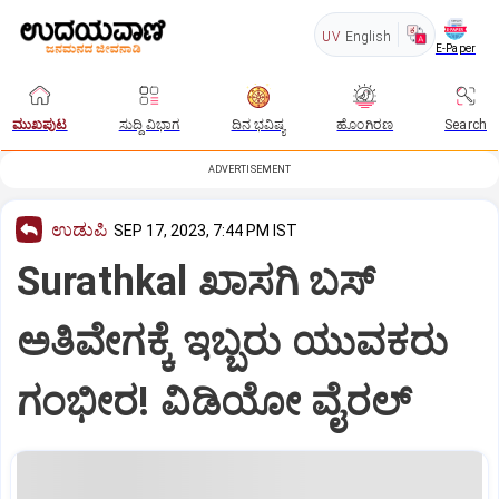
UV
English
E-Paper
ಮುಖಪುಟ
ಸುದ್ದಿ ವಿಭಾಗ
ದಿನ ಭವಿಷ್ಯ
ಹೊಂಗಿರಣ
Search
ADVERTISEMENT
ಉಡುಪಿ
SEP 17, 2023, 7:44 PM IST
Surathkal ಖಾಸಗಿ ಬಸ್
ಅತಿವೇಗಕ್ಕೆ ಇಬ್ಬರು ಯುವಕರು
ಗಂಭೀರ! ವಿಡಿಯೋ ವೈರಲ್