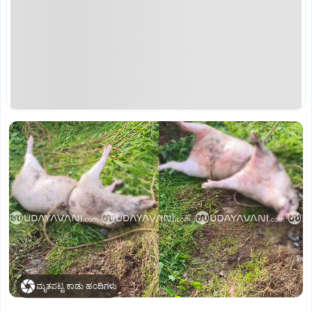
ಮೃತಪಟ್ಟ ಕಾಡು ಹಂದಿಗಳು