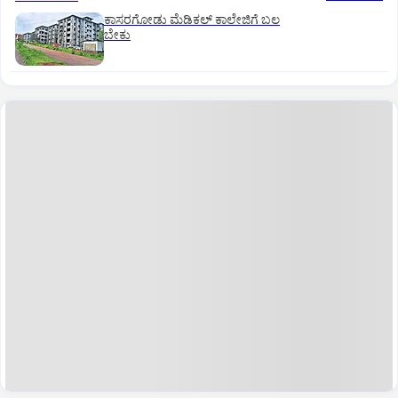
ಕಾಸರಗೋಡು ಮೆಡಿಕಲ್‌ ಕಾಲೇಜಿಗೆ ಬಲ
ಬೇಕು