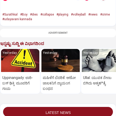
#Surathkal
#Boy
#dies
#collapse
#playing
#volleyball
#news
#crime
#udayavani kannada
ADVERTISEMENT
ಇನ್ನಷ್ಟು ಸುದ್ದಿ ಈ ವಿಭಾಗದಿಂದ
Yesterday
Yesterday
Yesterday
Uppinangady: ಲಾರಿ-
ಮಹಿಳೆಗೆ ಬೆದರಿಕೆ: ಆಟೋ
Ullal: ಯುವಕ ನೇಣು
ಬಸ್‌ ಢಿಕ್ಕಿ: ಮೂವರಿಗೆ
ಚಾಲಕನಿಗೆ ನ್ಯಾಯಂಗ
ಬಿಗಿದು ಆತ್ಮಹ*ತ್ಯೆ
ಗಾಯ
ಬಂಧನ
LATEST NEWS