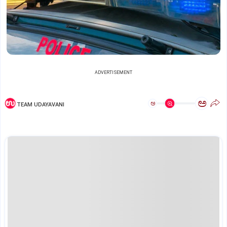
ADVERTISEMENT
ಅ
ಅ
TEAM UDAYAVANI