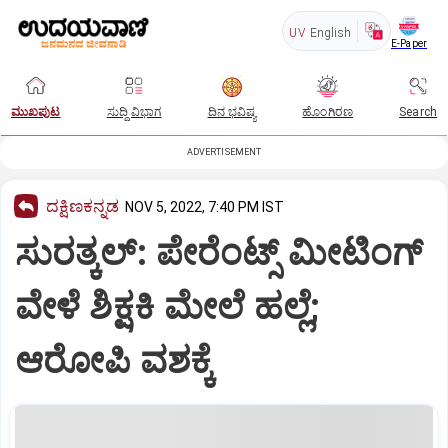
UV
English
E-Paper
ಮುಖಪುಟ
ಸುದ್ದಿ ವಿಭಾಗ
ದಿನ ಭವಿಷ್ಯ
ಹೊಂಗಿರಣ
Search
ADVERTISEMENT
ದಕ್ಷಿಣಕನ್ನಡ
NOV 5, 2022, 7:40 PM IST
ಸುರತ್ಕಲ್: ಪೇರೆಂಟ್ಸ್ ಮೀಟಿಂಗ್
ವೇಳೆ ಶಿಕ್ಷಕಿ ಮೇಲೆ ಹಲ್ಲೆ;
ಆರೋಪಿ ವಶಕ್ಕೆ