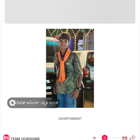
ಲಿಖಿತ್ ಅಮೀನ್ - ಮೃತ ಬಾಲಕ
ADVERTISEMENT
ಅ
ಅ
TEAM UDAYAVANI