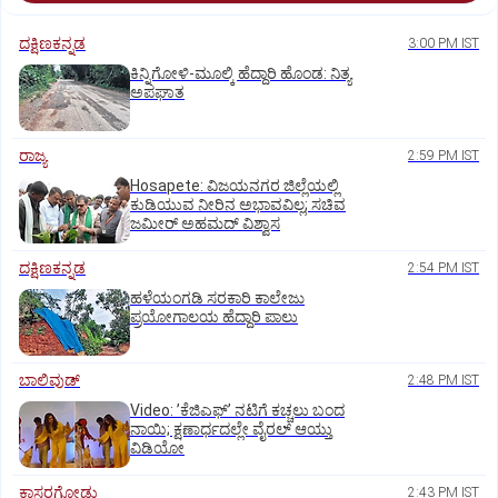
ದಕ್ಷಿಣಕನ್ನಡ
3:00 PM IST
ಕಿನ್ನಿಗೋಳಿ-ಮೂಲ್ಕಿ ಹೆದ್ದಾರಿ ಹೊಂಡ: ನಿತ್ಯ
ಅಪಘಾತ
ರಾಜ್ಯ
2:59 PM IST
Hosapete: ವಿಜಯನಗರ ಜಿಲ್ಲೆಯಲ್ಲಿ
ಕುಡಿಯುವ ನೀರಿನ ಅಭಾವವಿಲ್ಲ; ಸಚಿವ
ಜಮೀರ್ ಅಹಮದ್ ವಿಶ್ವಾಸ
ದಕ್ಷಿಣಕನ್ನಡ
2:54 PM IST
ಹಳೆಯಂಗಡಿ ಸರಕಾರಿ ಕಾಲೇಜು
ಪ್ರಯೋಗಾಲಯ ಹೆದ್ದಾರಿ ಪಾಲು
ಬಾಲಿವುಡ್‌
2:48 PM IST
Video: ʼಕೆಜಿಎಫ್‌ʼ ನಟಿಗೆ ಕಚ್ಚಲು ಬಂದ
ನಾಯಿ; ಕ್ಷಣಾರ್ಧದಲ್ಲೇ ವೈರಲ್‌ ಆಯ್ತು
ವಿಡಿಯೋ
ಕಾಸರಗೋಡು
2:43 PM IST