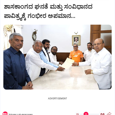
ಶಾಸಕಾಂಗದ ಘನತೆ ಮತ್ತು ಸಂವಿಧಾನದ
ಪಾವಿತ್ರ್ಯಕ್ಕೆ ಗಂಭೀರ ಅಪಮಾನ...
ADVERTISEMENT
ಅ
ಅ