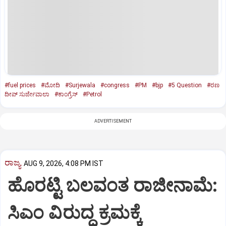
#fuel prices
#ಮೋದಿ
#Surjewala
#congress
#PM
#bjp
#5 Question
#ರಣ
ದೀಪ್ ಸುರ್ಜೇವಾಲಾ
#ಕಾಂಗ್ರೆಸ್‌
#Petrol
ADVERTISEMENT
ರಾಜ್ಯ
AUG 9, 2026, 4:08 PM IST
ಹೊರಟ್ಟಿ ಬಲವಂತ ರಾಜೀನಾಮೆ:
ಸಿಎಂ ವಿರುದ್ಧ ಕ್ರಮಕ್ಕೆ