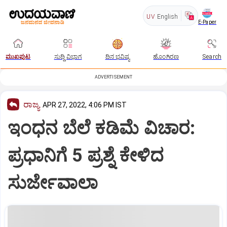
UV
English
E-Paper
ಮುಖಪುಟ
ಸುದ್ದಿ ವಿಭಾಗ
ದಿನ ಭವಿಷ್ಯ
ಹೊಂಗಿರಣ
Search
ADVERTISEMENT
ರಾಜ್ಯ
APR 27, 2022, 4:06 PM IST
ಇಂಧನ ಬೆಲೆ ಕಡಿಮೆ ವಿಚಾರ:
ಪ್ರಧಾನಿಗೆ 5 ಪ್ರಶ್ನೆ ಕೇಳಿದ
ಸುರ್ಜೇವಾಲಾ