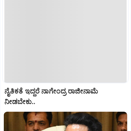
ನೈತಿಕತೆ ಇದ್ದರೆ ನಾಗೇಂದ್ರ ರಾಜೀನಾಮೆ
ನೀಡಬೇಕು..