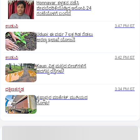
Honnavar: ಕಳ್ಳತನ ನಡೆಸಿ
ಜೀವಬೆದರಿಕೆಯೊಡ್ಡಿದ್ದ ಆರೋಪಿ 24
ಗಂಟೆಯೊಳಗೆ ಬಂಧನ
ಉಡುಪಿ
3:47 PM IST
Udupi: ಈ ವರ್ಷ 7 ಲಕ್ಷ ಗಿಡ ನೆಡಲು
ಅರಣ್ಯ ಇಲಾಖೆ ಯೋಜನೆ
ಉಡುಪಿ
3:42 PM IST
Kaup: ವಿಶ್ವ ಮಟ್ಟದ ಬೀಚ್‌ಗಳಿಗೆ
ಹದಗೆಟ್ಟ ರಸ್ತೆಗಳು!
ದಕ್ಷಿಣಕನ್ನಡ
3:34 PM IST
ಕೃಷ್ಣಾಪುರ ಮಾರ್ಕೆಟ್‌: ಮುಗಿಯದ
ಗೋಳು!