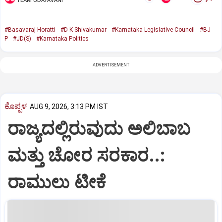
TEAM UDAYAVANI
#Basavaraj Horatti
#D K Shivakumar
#Karnataka Legislative Council
#BJ
P
#JD(S)
#Karnataka Politics
ADVERTISEMENT
ಕೊಪ್ಪಳ
AUG 9, 2026, 3:13 PM IST
ರಾಜ್ಯದಲ್ಲಿರುವುದು ಅಲಿಬಾಬ
ಮತ್ತು ಚೋರ ಸರಕಾರ..:
ರಾಮುಲು ಟೀಕೆ