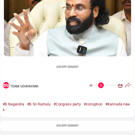
ADVERTISEMENT
ಅ
ಅ
TEAM UDAYAVANI
#B Nagendra
#B Sri Ramulu
#Congress party
#corruption
#Kannada new
s
ADVERTISEMENT