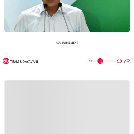
ADVERTISEMENT
ಅ
ಅ
TEAM UDAYAVANI