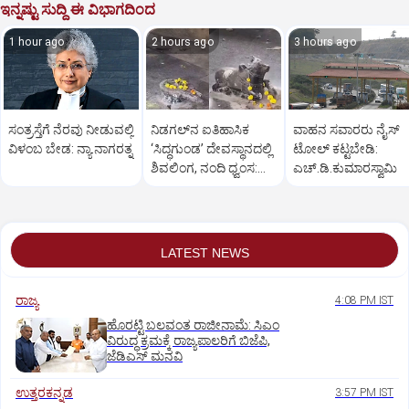
ಇನ್ನಷ್ಟು ಸುದ್ದಿ ಈ ವಿಭಾಗದಿಂದ
1 hour ago
2 hours ago
3 hours ago
ಸಂತ್ರಸ್ತೆಗೆ ನೆರವು ನೀಡುವಲ್ಲಿ
ನಿಡಗಲ್‌ನ ಐತಿಹಾಸಿಕ
ವಾಹನ ಸವಾರರು ನೈಸ್‌
ವಿಳಂಬ ಬೇಡ: ನ್ಯಾ.ನಾಗರತ್ನ
‘ಸಿದ್ಧಗುಂಡ’ ದೇವಸ್ಥಾನದಲ್ಲಿ
ಟೋಲ್‌ ಕಟ್ಟಬೇಡಿ:
ಶಿವಲಿಂಗ, ನಂದಿ ಧ್ವಂಸ:
ಎಚ್‌.ಡಿ.ಕುಮಾರಸ್ವಾಮಿ
ಆಕ್ರೋಶ
LATEST NEWS
ರಾಜ್ಯ
4:08 PM IST
ಹೊರಟ್ಟಿ ಬಲವಂತ ರಾಜೀನಾಮೆ: ಸಿಎಂ
ವಿರುದ್ಧ ಕ್ರಮಕ್ಕೆ ರಾಜ್ಯಪಾಲರಿಗೆ ಬಿಜೆಪಿ,
ಜೆಡಿಎಸ್ ಮನವಿ
ಉತ್ತರಕನ್ನಡ
3:57 PM IST