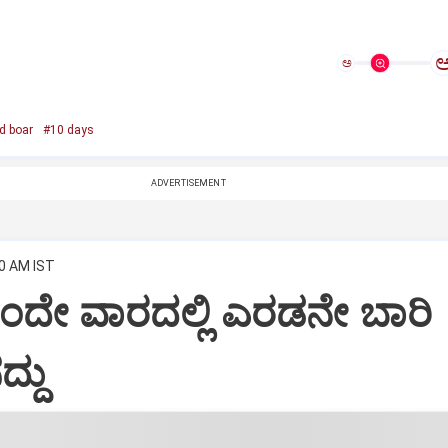
ಅ
d boar
#10 days
ADVERTISEMENT
00 AM IST
ಂದೇ ವಾರದಲ್ಲಿ ಎರಡನೇ ಬಾರಿ
್ದು