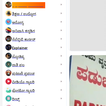
ಇಸ್ರೇಲ್- ಇರಾನ್‌ ಯುದ್ಧ
ಶಿಕ್ಷಣ / ಉದ್ಯೋಗ
ಆರೋಗ್ಯ
ಅನಿವಾಸಿ ಕನ್ನಡಿಗ
ಸೆಲೆಬ್ರಿಟಿ ಕಾರ್ನರ್‌
Explainer
ಜ್ಯೋತಿಷ್ಯ
ರಾಶಿ ಫಲ
ಪುಟಾಣಿ ಪ್ರಪಂಚ
ವೀಡಿಯೊ ಗ್ಯಾಲರಿ
ಫೋಟೋ ಗ್ಯಾಲರಿ
ರೀಲ್ಸ್