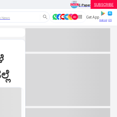
SUBSCRIBE
E-Paper
Get App
h News
Android
iOS
ೆ
ಲೆ