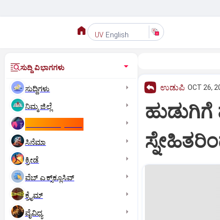
English
UV
ಸುದ್ದಿ ವಿಭಾಗಗಳು
ಉಡುಪಿ
OCT 26, 2
ಸುದ್ದಿಗಳು
ಹುಡುಗಿಗೆ
ನಿಮ್ಮ ಜಿಲ್ಲೆ
ಕಾಮನ್‌ ವೆಲ್ತ್‌ ಗೇಮ್ಸ್‌
ಸ್ನೇಹಿತರ
ಸಿನೆಮಾ
ಕ್ರೀಡೆ
ವೆಬ್ ಎಕ್ಸ್‌ಕ್ಲೂಸಿವ್
ಕ್ರೈಮ್
ವೈವಿಧ್ಯ