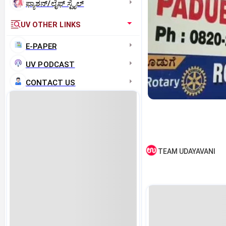
ಫ್ಯಾಶನ್/ಲೈಫ್‌ ಸ್ಟೈಲ್
UV OTHER LINKS
E-PAPER
UV PODCAST
CONTACT US
TEAM UDAYAVANI