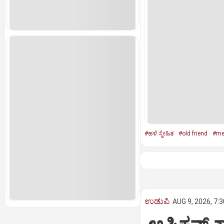
#ಹಳೆ ಸ್ನೇಹಿತ
#old friend
#me
ಉಡುಪಿ
AUG 9, 2026, 7: