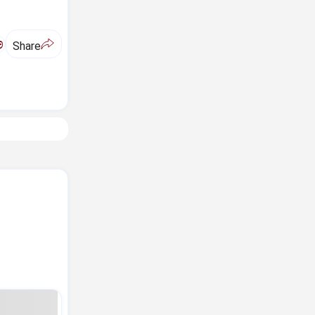
ಅ
Share