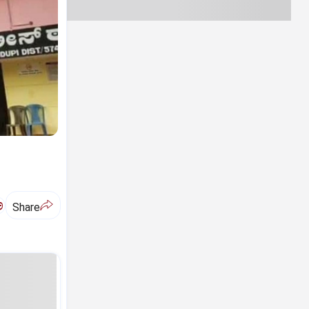
ಅ
Share