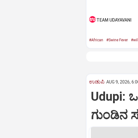
TEAM UDAYAVANI
#African
#Swine Fever
#wil
ಉಡುಪಿ
AUG 9, 2026, 6:
Udupi: ಒ
ಗುಂಡಿನ ಸದ