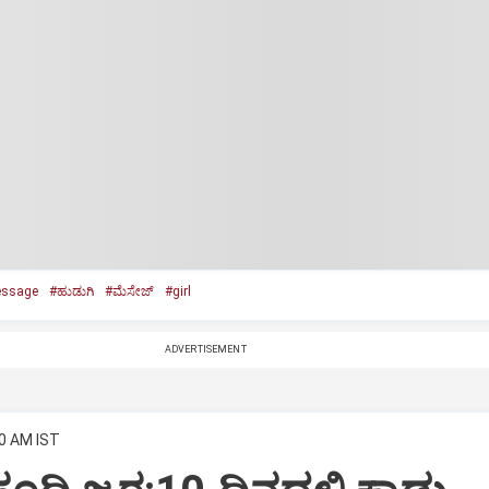
ssage
#ಹುಡುಗಿ
#ಮೆಸೇಜ್‌
#girl
ADVERTISEMENT
30 AM IST