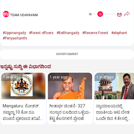
ಅ
ಅ
TEAM UDAYAVANI
#Uppinangady
#forest officers
#Belthangady
#Reserve Forest
#elephant
#Periyashanthi
ADVERTISEMENT
ಇನ್ನಷ್ಟು ಸುದ್ದಿ ಈ ವಿಭಾಗದಿಂದ
1 year ago
1 year ago
1 year ago
Mangaluru: ರೋಶನ್‌
ಗೀತಾರ್ಥ ಚಿಂತನೆ- 327:
ನ್ಯಾಯಾಲಯದಲ್ಲಿ
ಸಲ್ಡಾನ್ಹಾ 10 ಕೋ.ರೂ.
ಸಂಸ್ಕಾರ ಬಲದಿಂದ ಒಳ್ಳೆಯ-
ರಾಜಕೀಯ ಆಟ ಬೇಡ:
ವಂಚನೆ ಪ್ರಕರಣದ ತನಿಖೆ
ಕೆಟ್ಟ ಕೆಲಸಗಳಿಗೆ ಪ್ರೇರಣೆ
ಒಂದೇ ದಿನ 4 ಕೇಸಲ್ಲಿ
ಸಿಐಡಿಗೆ ವರ್ಗ
ಸುಪ್ರೀಂಕೋರ್ಟ್‌ ಅಭಿಮ