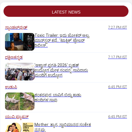
LATEST NEWS
ಸ್ಯಾಂಡಲ್‌ವುಡ್‌
7:27 PM IST
Toxic Trailer: ಇದು ಜೋಕರ್‌ ಅಲ್ಲ,
ಮಾನ್‌ಸ್ಟರ್‌ ಕಥೆ.. ʼಟಾಕ್ಸಿಕ್‌ʼ ಟ್ರೇಲರ್‌
ರಿಲೀಸ್..
ದಕ್ಷಿಣಕನ್ನಡ
7:17 PM IST
'ಆಳ್ವಾಸ್‌ ಪ್ರಗತಿ-2026' ಬೃಹತ್
ಉದ್ಯೋಗ ಮೇಳ ಸಂಪನ್ನ: ಸಾವಿರಾರು
ಮಂದಿಗೆ ಉದ್ಯೋಗ
ಉಡುಪಿ
6:45 PM IST
ಶಂಕರಪುರ: ಬಾವಿಗೆ ಬಿದ್ದು ಕಾಡು
ಹಂದಿಗಳ ಸಾವು
ಯುವಿ ಫ್ಯೂಷನ್
6:45 PM IST
Mother: ತ್ಯಾಗ, ಸ್ವಾಭಿಮಾನದ ಸಂಕೇತ
ನನ್ನಮ್ಮ