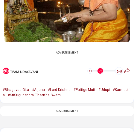
ADVERTISEMENT
ಅ
ಅ
TEAM UDAYAVANI
#Bhagavad Gita
#Arjuna
#Lord Krishna
#Puttige Mutt
#Udupi
#Karmaphl
a
#SriSugunendra Theertha Swamiji
ADVERTISEMENT