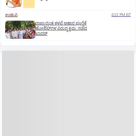
ಉಡುಪಿ
6:22 PM IST
ರಾಜ್ಯಾದ್ಯಂತ ಕಳಪೆ ಆಹಾರ ಪೂರೈಕೆ
ಹೋಟೆಲ್‌ಗಳ ವಿರುದ್ಧ ಕ್ರಮ: ಸಚಿವ
ಖಾದರ್