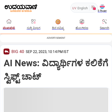
UV
English
E-Paper
ಮುಖಪುಟ
ಸುದ್ದಿ ವಿಭಾಗ
ದಿನ ಭವಿಷ್ಯ
ಹೊಂಗಿರಣ
Search
ADVERTISEMENT
BIG 40
SEP 22, 2023, 10:14 PM IST
AI News: ವಿದ್ಯಾರ್ಥಿಗಳ ಕಲಿಕೆಗೆ
ಸ್ವಿಫ್ಟ್ ಚಾಟ್‌