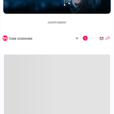
ADVERTISEMENT
ಅ
ಅ
TEAM UDAYAVANI