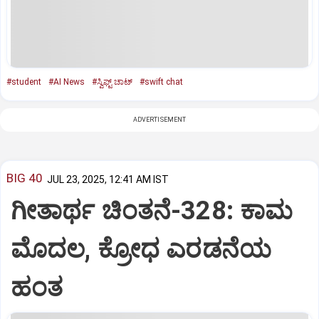
#student
#AI News
#ಸ್ವಿಫ್ಟ್ ಚಾಟ್‌
#swift chat
ADVERTISEMENT
BIG 40
JUL 23, 2025, 12:41 AM IST
ಗೀತಾರ್ಥ ಚಿಂತನೆ-328: ಕಾಮ
ಮೊದಲ, ಕ್ರೋಧ ಎರಡನೆಯ
ಹಂತ