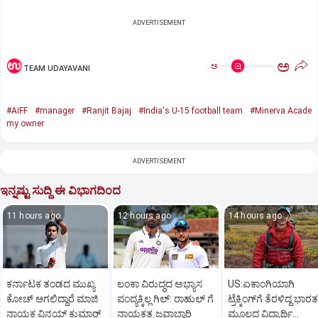
ADVERTISEMENT
ಅ
ಅ
TEAM UDAYAVANI
#AIFF
#manager
#Ranjit Bajaj
#India's U-15 football team
#Minerva Acade
my owner
ADVERTISEMENT
ಇನ್ನಷ್ಟು ಸುದ್ದಿ ಈ ವಿಭಾಗದಿಂದ
11 hours ago
12 hours ago
14 hours ago
ಕರ್ನಾಟಕ ತಂಡದ ಮುಖ್ಯ
ಲಂಕಾ ವಿರುದ್ಧದ ಅಭ್ಯಾಸ
US:ಏಕಾಂಗಿಯಾಗಿ
ಕೋಚ್‌ ಆಗಲಿದ್ದಾರೆ ಮಾಜಿ
ಪಂದ್ಯಕ್ಕಿಲ್ಲ ಗಿಲ್:‌ ರಾಹುಲ್‌ ಗೆ
ಟ್ರೆಕ್ಕಿಂಗ್‌ಗೆ ತೆರಳಿದ್ದ ಭಾರತ
ನಾಯಕ ವಿನಯ್‌ ಕುಮಾರ್
ನಾಯಕತ್ವ ಜವಾಬ್ದಾರಿ
ಮೂಲದ ವಿದ್ಯಾರ್ಥಿ