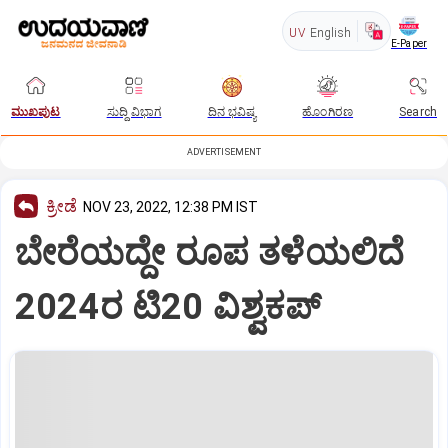
UV
English
E-Paper
ಮುಖಪುಟ
ಸುದ್ದಿ ವಿಭಾಗ
ದಿನ ಭವಿಷ್ಯ
ಹೊಂಗಿರಣ
Search
ADVERTISEMENT
ಕ್ರೀಡೆ
NOV 23, 2022, 12:38 PM IST
ಬೇರೆಯದ್ದೇ ರೂಪ ತಳೆಯಲಿದೆ
2024ರ ಟಿ20 ವಿಶ್ವಕಪ್‌