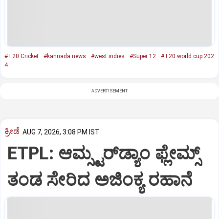
#T20 Cricket
#kannada news
#west indies
#Super 12
#T20 world cup 202
4
ADVERTISEMENT
ಕ್ರೀಡೆ
AUG 7, 2026, 3:08 PM IST
ETPL: ಆಮ್ಸ್ಟರ್‌ಡ್ಯಾಂ ಫ್ಲೇಮ್ಸ್‌
ತಂಡ ಸೇರಿದ ಅಜಿಂಕ್ಯ ರಹಾನೆ