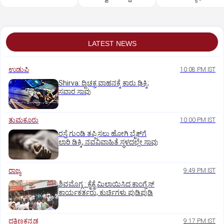
ಶವವಾಗಿ ಪತ್ತೆ
LATEST NEWS
ಉಡುಪಿ
10:08 PM IST
Shirva: ದ್ವಿಚಕ್ರ ವಾಹನಕ್ಕೆ ಕಾರು ಢಿಕ್ಕಿ;
ಸವಾರ ಸಾವು
ತುಮಕೂರು
10:00 PM IST
ರಸ್ತೆ ಗುಂಡಿ ತಪ್ಪಿಸಲು ಹೋಗಿ ಬೈಕ್‌ಗೆ
ಲಾರಿ ಡಿಕ್ಕಿ, ನವವಿವಾಹಿತೆ ಸ್ಥಳದಲ್ಲೇ ಸಾವು
ರಾಜ್ಯ
9:49 PM IST
ಶಿವಮೊಗ್ಗ : ಕೈಕೈ ಮಿಲಾಯಿಸಿದ ಕಾಂಗ್ರೆಸ್
ಕಾರ್ಯಕರ್ತರು, ಕುರ್ಚಿಗಳು ಪುಡಿಪುಡಿ
ದಕ್ಷಿಣಕನ್ನಡ
9:17 PM IST