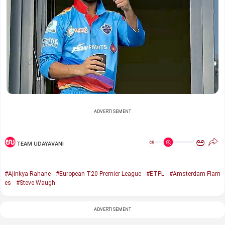
ADVERTISEMENT
ಅ
ಅ
TEAM UDAYAVANI
#Ajinkya Rahane
#European T20 Premier League
#ETPL
#Amsterdam Flam
es
#Steve Waugh
ADVERTISEMENT