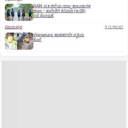
RAIN: ದ.ಕ ಜಿಲ್ಲೆಯ ನಾಲ್ಕು ತಾಲೂಕುಗಳ
ಶಾಲಾ – ಕಾಲೇಜಿಗೆ ಶನಿವಾರ (ಆ.08)
ರಜೆ ಘೋಷಣೆ
ವಿಜಯಪುರ
9:12 PM IST
Vijayapura: ಹಾಡಹಗಲೇ ವ್ಯಕ್ತಿಯ
ಕೊಲೆ