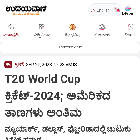
UV
English
E-Paper
ಮುಖಪುಟ
ಸುದ್ದಿ ವಿಭಾಗ
ದಿನ ಭವಿಷ್ಯ
ಹೊಂಗಿರಣ
Search
ADVERTISEMENT
ಕ್ರೀಡೆ
SEP 21, 2023, 12:23 AM IST
T20 World Cup
ಕ್ರಿಕೆಟ್‌-2024; ಅಮೆರಿಕದ
ತಾಣಗಳು ಅಂತಿಮ
ನ್ಯೂಯಾರ್ಕ್‌, ಡಲ್ಲಾಸ್‌, ಫ್ಲೋರಿಡಾದಲ್ಲಿ ಚುಟುಕು