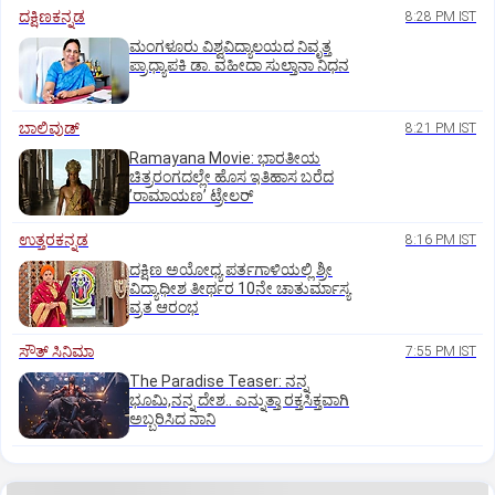
ದಕ್ಷಿಣಕನ್ನಡ
8:28 PM IST
ಮಂಗಳೂರು ವಿಶ್ವವಿದ್ಯಾಲಯದ ನಿವೃತ್ತ
ಪ್ರಾಧ್ಯಾಪಕಿ ಡಾ. ವಹೀದಾ ಸುಲ್ತಾನಾ ನಿಧನ
ಬಾಲಿವುಡ್‌
8:21 PM IST
Ramayana Movie: ಭಾರತೀಯ
ಚಿತ್ರರಂಗದಲ್ಲೇ ಹೊಸ ಇತಿಹಾಸ ಬರೆದ
ʼರಾಮಾಯಣʼ ಟ್ರೇಲರ್
ಉತ್ತರಕನ್ನಡ
8:16 PM IST
ದಕ್ಷಿಣ ಅಯೋಧ್ಯ ಪರ್ತಗಾಳಿಯಲ್ಲಿ ಶ್ರೀ
ವಿದ್ಯಾಧೀಶ ತೀರ್ಥರ 10ನೇ ಚಾತುರ್ಮಾಸ್ಯ
ವ್ರತ ಆರಂಭ
ಸೌತ್‌ ಸಿನಿಮಾ
7:55 PM IST
The Paradise Teaser: ನನ್ನ
ಭೂಮಿ,ನನ್ನ ದೇಶ.. ಎನ್ನುತ್ತಾ ರಕ್ತಸಿಕ್ತವಾಗಿ
ಅಬ್ಬರಿಸಿದ ನಾನಿ