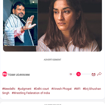
ADVERTISEMENT
ಅ
ಅ
TEAM UDAYAVANI
#Newdelhi
#judgment
#Delhi court
#Vinesh Phogat
#WFI
#Brij Bhushan
Singh
#Wrestling Federation of India