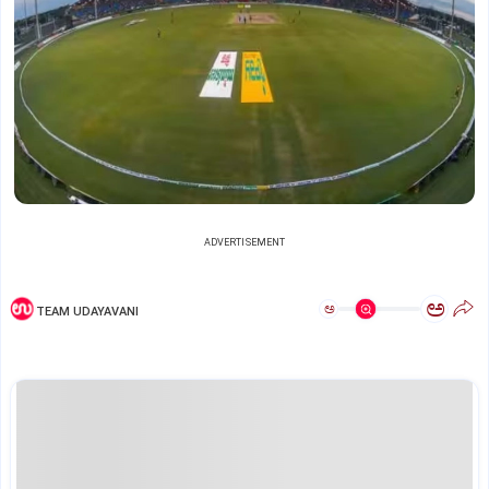
ADVERTISEMENT
ಅ
ಅ
TEAM UDAYAVANI