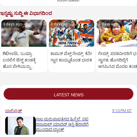
ADVERTISEMENT
ಇನ್ನಷ್ಟು ಸುದ್ದಿ ಈ ವಿಭಾಗದಿಂದ
3 days ago
3 days ago
3 days ago
INDvsSL: ಬುಮ್ರಾ
ಕಾಮನ್ ವೆಲ್ತ್ ಗೇಮ್ಸ್: 4ನೇ
ಗೇಮ್ಸ್‌ ಪದಕವೀರರಿಗೆ ಭವ
ಬದಲಿಗೆ ಟೆಸ್ಟ್‌ ತಂಡಕ್ಕೆ
ಸ್ಥಾನ ಕಾಯ್ದುಕೊಂಡ ಭಾರತ
ಸ್ವಾಗತ; ಹೊಸದಿಲ್ಲಿಗೆ
ಹೊಸ ವೇಗಿಯನ್ನು
ಆಗಮಿಸಿದ ಮೊದಲ ತಂ
ಹೆಸರಿಸಿದ ಬಿಸಿಸಿಐ
LATEST NEWS
ಬಾಲಿವುಡ್‌
9:10 PM IST
ಸಾಲ ಮರುಪಾವತಿಸದ ಹಿನ್ನೆಲೆ: ನಟ
ರಾಜಪಾಲ್ ಯಾದವ್‌ ಆಸ್ತಿ ಹರಾಜಿಗೆ
ಮುಂದಾದ ಬ್ಯಾಂಕ್