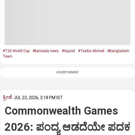
#T20 World Cup
#kannada news
#Injured
#Taskin Ahmed
#Bangladesh
Team
ADVERTISEMENT
ಕ್ರೀಡೆ
JUL 23, 2026, 3:18 PM IST
Commonwealth Games
2026: ಪಂದ್ಯ ಆಡದೆಯೇ ಪದಕ