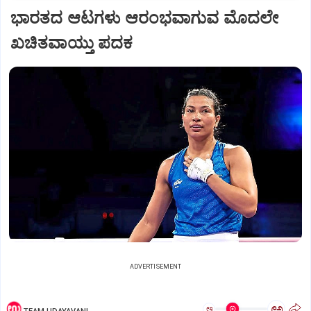
ಭಾರತದ ಆಟಗಳು ಆರಂಭವಾಗುವ ಮೊದಲೇ
ಖಚಿತವಾಯ್ತು ಪದಕ
ADVERTISEMENT
ಅ
ಅ