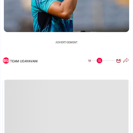
ADVERTISEMENT
ಅ
ಅ
TEAM UDAYAVANI