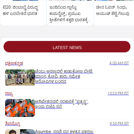
ಟಿ20: ಜಿಂಬಾಬ್ವೆ ವಿರುದ್ಧ
ಇಂದಿನಿಂದ ಗ್ಲಾಸ್ಗೊ
ಚೀನ ಓಪನ್‌: ಸಿಂಧು,
ಹಳಿ ಏರಬೇಕಿದೆ ಭಾರತ
ಕಾಮನ್ವೆಲ್ತ್‌ ; ಪ್ರಮುಖ
ಆಯುಷ್‌ ಶೆಟ್ಟಿ ಗೆಲುವು
ಕ್ರೀಡೆಗಳಿಗೆ ಕತ್ತರಿ:ಭಾರತಕ್ಕೆ
ಹೊಸ ಗುರಿ
LATEST NEWS
ದಕ್ಷಿಣಕನ್ನಡ
4:00 AM IST
ಚೆಂಬು ಅರಣ್ಯದಲ್ಲಿ ಕಾಡುಕೋಣ ಬೇಟೆ:
ಮಾಂಸ, ಕೋವಿ, ಕಾರು ಸಮೇತ
ಆರೋಪಿಗಳ ಬಂಧನ
ರಾಜ್ಯ
10:20 PM IST
ಅಧಿವೇಶನದಲ್ಲಿ ಸರಕಾರಕ್ಕೆ "ಪ್ರತ್ಯಸ್ತ್ರ':
ಇಂದು ಬಿಜೆಪಿ ಸಭೆ
ಶಿವಮೊಗ್ಗ
9:50 PM IST
Agumbe: ಸರಣಿ ದನ ಕಳ್ಳತನ ಪ್ರಕರಣ: