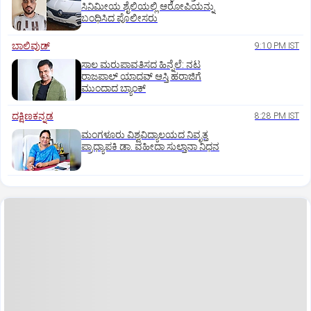
ಸಿನಿಮೀಯ ಶೈಲಿಯಲ್ಲಿ ಆರೋಪಿಯನ್ನು
ಬಂಧಿಸಿದ ಪೊಲೀಸರು
ಬಾಲಿವುಡ್‌
9:10 PM IST
ಸಾಲ ಮರುಪಾವತಿಸದ ಹಿನ್ನೆಲೆ: ನಟ
ರಾಜಪಾಲ್ ಯಾದವ್‌ ಆಸ್ತಿ ಹರಾಜಿಗೆ
ಮುಂದಾದ ಬ್ಯಾಂಕ್
ದಕ್ಷಿಣಕನ್ನಡ
8:28 PM IST
ಮಂಗಳೂರು ವಿಶ್ವವಿದ್ಯಾಲಯದ ನಿವೃತ್ತ
ಪ್ರಾಧ್ಯಾಪಕಿ ಡಾ. ವಹೀದಾ ಸುಲ್ತಾನಾ ನಿಧನ