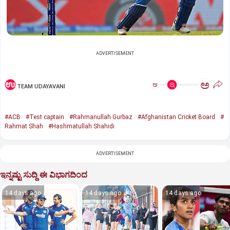
ADVERTISEMENT
ಅ
ಅ
TEAM UDAYAVANI
#ACB
#Test captain
#Rahmanullah Gurbaz
#Afghanistan Cricket Board
#
Rahmat Shah
#Hashmatullah Shahidi
ADVERTISEMENT
ಇನ್ನಷ್ಟು ಸುದ್ದಿ ಈ ವಿಭಾಗದಿಂದ
14 days ago
14 days ago
14 days ago