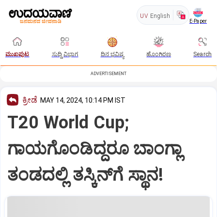
UV
English
E-Paper
ಮುಖಪುಟ
ಸುದ್ದಿ ವಿಭಾಗ
ದಿನ ಭವಿಷ್ಯ
ಹೊಂಗಿರಣ
Search
ADVERTISEMENT
ಕ್ರೀಡೆ
MAY 14, 2024, 10:14 PM IST
T20 World Cup;
ಗಾಯಗೊಂಡಿದ್ದರೂ ಬಾಂಗ್ಲಾ
ತಂಡದಲ್ಲಿ ತಸ್ಕಿನ್‌ಗೆ ಸ್ಥಾನ!