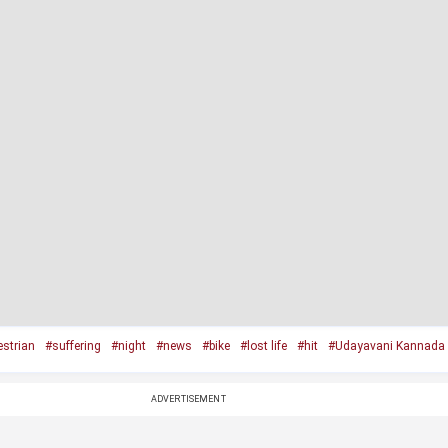
strian
#suffering
#night
#news
#bike
#lost life
#hit
#Udayavani Kannada
ADVERTISEMENT