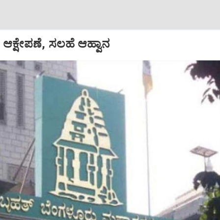
ಆಕ್ಷೇಪಣೆ, ಸಲಹೆ ಆಹ್ವಾನ