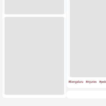
#Bengaluru
#injuries
#pede