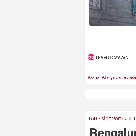
TEAM UDAYAVANI
#bbmp
#Bangaluru
#divid
TAB - ಬೆಂಗಳೂರು
JUL 1
Bengalur