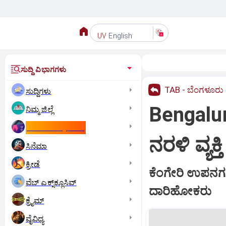
English
UV
ಸುದ್ದಿ ವಿಭಾಗಗಳು
TAB - ಬೆಂಗಳೂರು
ಸುದ್ದಿಗಳು
Bengaluru:
ನಿಮ್ಮ ಜಿಲ್ಲೆ
ಕಾಮನ್‌ ವೆಲ್ತ್‌ ಗೇಮ್ಸ್‌
ನರಳಿ ವ್ಯಕ್
ಸಿನೆಮಾ
ಕ್ರೀಡೆ
ಕೆಂಗೇರಿ ಉಪನಗರದ
ವೆಬ್ ಎಕ್ಸ್‌ಕ್ಲೂಸಿವ್
ದಾರಿಹೋಕರು
ಕ್ರೈಮ್
ವೈವಿಧ್ಯ