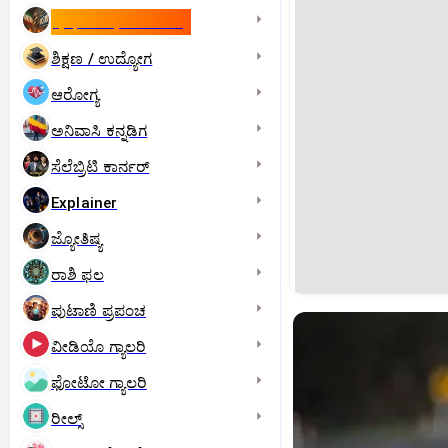
ಇಸ್ರೇಲ್- ಇರಾನ್‌ ಯುದ್ಧ
ಶಿಕ್ಷಣ / ಉದ್ಯೋಗ
ಆರೋಗ್ಯ
ಅನಿವಾಸಿ ಕನ್ನಡಿಗ
ಸೆಲೆಬ್ರಿಟಿ ಕಾರ್ನರ್‌
Explainer
ಜ್ಯೋತಿಷ್ಯ
ರಾಶಿ ಫಲ
ಪುಟಾಣಿ ಪ್ರಪಂಚ
ವೀಡಿಯೊ ಗ್ಯಾಲರಿ
ಫೋಟೋ ಗ್ಯಾಲರಿ
ರೀಲ್ಸ್