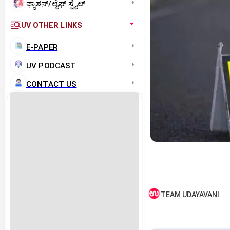
ಫ್ಯಾಶನ್/ಲೈಫ್‌ ಸ್ಟೈಲ್
UV OTHER LINKS
E-PAPER
UV PODCAST
CONTACT US
TEAM UDAYAVANI