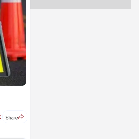
ಅ
Share