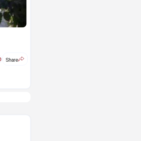
ಅ
Share