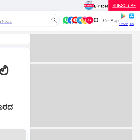
SUBSCRIBE
E-Paper
Get App
h News
Android
iOS
ಲಿ
ಬಾರದ