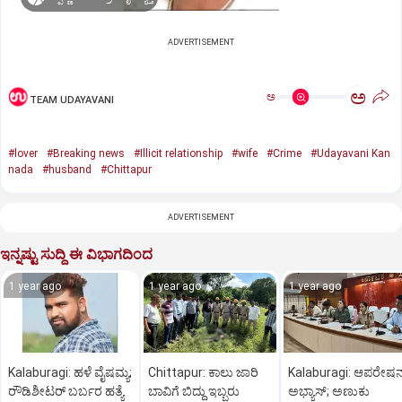
ADVERTISEMENT
ಅ
ಅ
TEAM UDAYAVANI
#lover
#Breaking news
#Illicit relationship
#wife
#Crime
#Udayavani Kan
nada
#husband
#Chittapur
ADVERTISEMENT
ಇನ್ನಷ್ಟು ಸುದ್ದಿ ಈ ವಿಭಾಗದಿಂದ
1 year ago
1 year ago
1 year ago
Kalaburagi: ಹಳೆ ವೈಷಮ್ಯ;
Chittapur: ಕಾಲು ಜಾರಿ
Kalaburagi: ಆಪರೇಷನ್
ರೌಡಿಶೀಟರ್ ಬರ್ಬರ ಹತ್ಯೆ
ಬಾವಿಗೆ ಬಿದ್ದು ಇಬ್ಬರು
ಅಭ್ಯಾಸ್; ಅಣುಕು