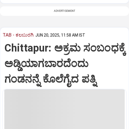
ADVERTISEMENT
TAB - ಕಲಬುರಗಿ
JUN 20, 2025, 11:58 AM IST
Chittapur: ಅಕ್ರಮ ಸಂಬಂಧಕ್ಕೆ
ಅಡ್ಡಿಯಾಗಬಾರದೆಂದು
ಗಂಡನನ್ನೆ ಕೊಲೆಗೈದ ಪತ್ನಿ