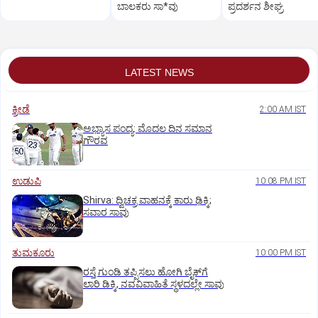
ಬಾಲಕರು ಸಾ*ವು
ಪ್ರದರ್ಶನ ಶೀಘ್ರ
LATEST NEWS
ಕ್ರೀಡೆ
2:00 AM IST
ಅಭ್ಯಾಸ ಪಂದ್ಯ: ಮೊದಲ ದಿನ ಸಮಾನ
ಗೌರವ
ಉಡುಪಿ
10:08 PM IST
Shirva: ದ್ವಿಚಕ್ರ ವಾಹನಕ್ಕೆ ಕಾರು ಢಿಕ್ಕಿ;
ಸವಾರ ಸಾವು
ತುಮಕೂರು
10:00 PM IST
ರಸ್ತೆ ಗುಂಡಿ ತಪ್ಪಿಸಲು ಹೋಗಿ ಬೈಕ್‌ಗೆ
ಲಾರಿ ಡಿಕ್ಕಿ, ನವವಿವಾಹಿತೆ ಸ್ಥಳದಲ್ಲೇ ಸಾವು