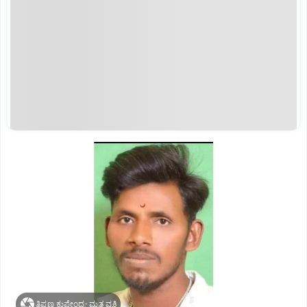
ತಿಪ್ಪಣ್ಣ ಕುಪೇಂದ್ರ- ಮೃತ ವ್ಯಕ್ತಿ