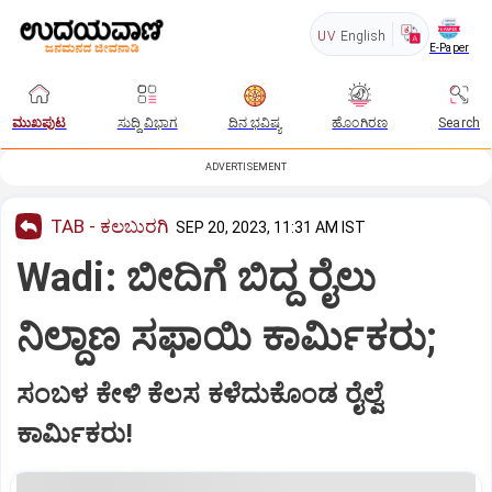
UV
English
E-Paper
ಮುಖಪುಟ
ಸುದ್ದಿ ವಿಭಾಗ
ದಿನ ಭವಿಷ್ಯ
ಹೊಂಗಿರಣ
Search
ADVERTISEMENT
TAB - ಕಲಬುರಗಿ
SEP 20, 2023, 11:31 AM IST
Wadi: ಬೀದಿಗೆ ಬಿದ್ದ ರೈಲು
ನಿಲ್ದಾಣ ಸಫಾಯಿ ಕಾರ್ಮಿಕರು;
ಸಂಬಳ ಕೇಳಿ ಕೆಲಸ ಕಳೆದುಕೊಂಡ ರೈಲ್ವೆ
ಕಾರ್ಮಿಕರು!