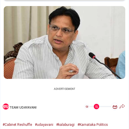
ADVERTISEMENT
ಅ
ಅ
TEAM UDAYAVANI
#Cabinet Reshuffle
#udayavani
#kalaburagi
#Karnataka Politics