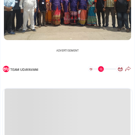
ADVERTISEMENT
ಅ
ಅ
TEAM UDAYAVANI