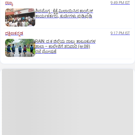
ರಾಜ್ಯ
9:49 PM IST
ಶಿವಮೊಗ್ಗ : ಕೈಕೈ ಮಿಲಾಯಿಸಿದ ಕಾಂಗ್ರೆಸ್
ಕಾರ್ಯಕರ್ತರು, ಕುರ್ಚಿಗಳು ಪುಡಿಪುಡಿ
ದಕ್ಷಿಣಕನ್ನಡ
9:17 PM IST
RAIN: ದ.ಕ ಜಿಲ್ಲೆಯ ನಾಲ್ಕು ತಾಲೂಕುಗಳ
ಶಾಲಾ – ಕಾಲೇಜಿಗೆ ಶನಿವಾರ (ಆ.08)
ರಜೆ ಘೋಷಣೆ