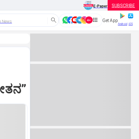
SUBSCRIBE
E-Paper
Get App
h News
Android
iOS
ಕೇತನ”