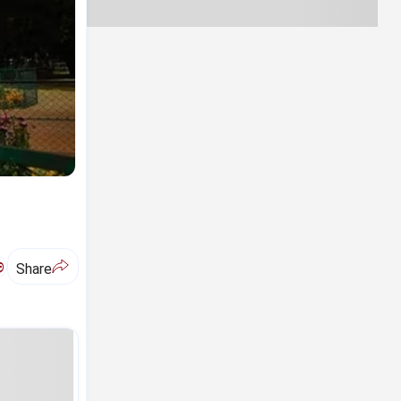
ಅ
Share