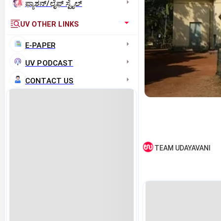
ಫ್ಯಾಶನ್/ಲೈಫ್‌ ಸ್ಟೈಲ್
UV OTHER LINKS
E-PAPER
UV PODCAST
CONTACT US
TEAM UDAYAVANI