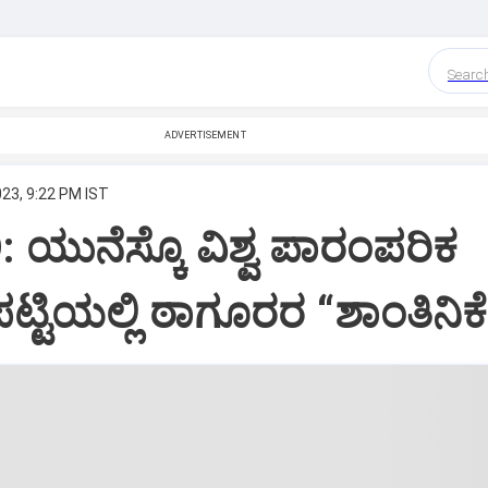
Searc
ADVERTISEMENT
023, 9:22 PM IST
ಯುನೆಸ್ಕೊ ವಿಶ್ವ ಪಾರಂಪರಿಕ
್ಟಿಯಲ್ಲಿ ಠಾಗೂರರ “ಶಾಂತಿನಿ