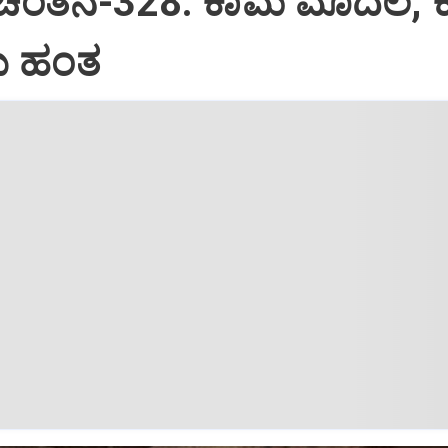
 ಚಿಂತನೆ-328: ಕಾಮ ಮೊದಲ, 
 ಹಂತ