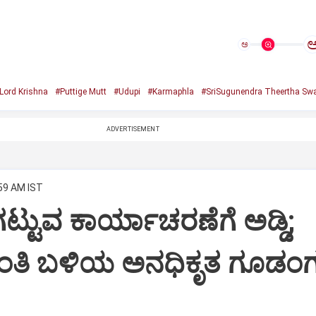
ಅ
Lord Krishna
#Puttige Mutt
#Udupi
#Karmaphla
#SriSugunendra Theertha Swa
ADVERTISEMENT
:59 AM IST
ಟ್ಟುವ ಕಾರ್ಯಾಚರಣೆಗೆ ಅಡ್ಡಿ;
ಂತಿ ಬಳಿಯ ಅನಧಿಕೃತ ಗೂಡಂಗ