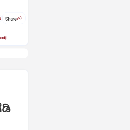
ಅ
Share
miji
ಡಿ