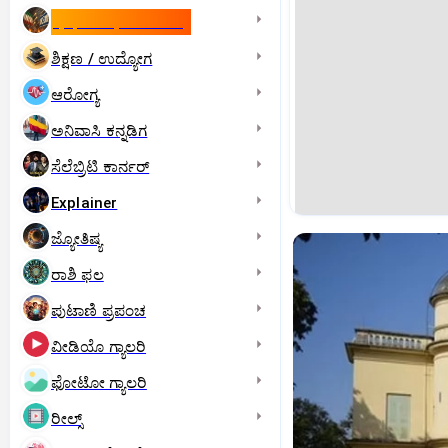
ಇಸ್ರೇಲ್- ಇರಾನ್‌ ಯುದ್ಧ
ಶಿಕ್ಷಣ / ಉದ್ಯೋಗ
ಆರೋಗ್ಯ
ಅನಿವಾಸಿ ಕನ್ನಡಿಗ
ಸೆಲೆಬ್ರಿಟಿ ಕಾರ್ನರ್‌
Explainer
ಜ್ಯೋತಿಷ್ಯ
ರಾಶಿ ಫಲ
ಪುಟಾಣಿ ಪ್ರಪಂಚ
ವೀಡಿಯೊ ಗ್ಯಾಲರಿ
ಫೋಟೋ ಗ್ಯಾಲರಿ
ರೀಲ್ಸ್