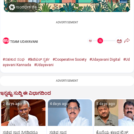
ಸಾಂದರ್ಭಿಕ ಚಿತ್ರ
ADVERTISEMENT
ಅ
ಅ
TEAM UDAYAVANI
#ಸಹಕಾರ ಸಂಘ
#ಡಿಜಿಟಲ್‌ ಸ್ಪರ್ಶ
#Cooperative Society
#Udayavani Digital
#Ud
ayavani Kannada
#Udayavani
ADVERTISEMENT
ಇನ್ನಷ್ಟು ಸುದ್ದಿ ಈ ವಿಭಾಗದಿಂದ
2 days ago
4 days ago
5 days ago
ಸಚಿವ ಸ್ಥಾನ ಸಿಗದಿದ್ದರೂ
ಸಚಿವ ಸ್ಥಾನ
ಕೊನೆಯ ಕ್ಷಣದ ಟ್ವಿಸ್ಟ್: