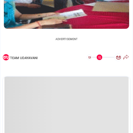
ADVERTISEMENT
ಅ
ಅ
TEAM UDAYAVANI