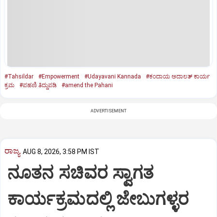
#Tahsildar
#Empowerment
#Udayavani Kannada
#ಕಂದಾಯ ಅದಾಲತ್‌ ಕಾರ್ಯ
ಕ್ರಮ
#ಪಹಣಿ ತಿದ್ದುಪಡಿ
#amend the Pahani
ADVERTISEMENT
ರಾಜ್ಯ
AUG 8, 2026, 3:58 PM IST
ನೂತನ ಸಚಿವರ ಸ್ವಾಗತ
ಕಾರ್ಯಕ್ರಮದಲ್ಲಿ ಜೇಬುಗಳ್ಳರ