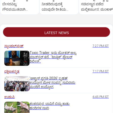
ಬೇಸರವಿಲ್ಲ;
ನೀಡದಿರುವುದಕ್ಕೆ
ಸಚಿವಸ್ಥಾನ ಪಡೆದ
ಗೌರವಯುತವಾಗಿ
ಯಾವುದೇ ರೀತಿಯ
ಮಲ್ಲಿಕಾರ್ಜುನ: ಮಂಕಾಳ್‌
ನಡೆಸಿಕೊಳ್ಳಬಹುದಿತ್ತು:
ಬೇಸರವಿಲ್ಲ: ಹೊನ್ನಾಳಿ
ವೈದ್ಯಗೆ ತಪ್ಪಿದ ಸ್ಥಾನ?
ತಿಮ್ಮಾಪುರ
ಶಾಸಕ ಶಾಂತನಗೌಡ
LATEST NEWS
ಸ್ಯಾಂಡಲ್‌ವುಡ್‌
7:27 PM IST
Toxic Trailer: ಇದು ಜೋಕರ್‌ ಅಲ್ಲ,
ಮಾನ್‌ಸ್ಟರ್‌ ಕಥೆ.. ʼಟಾಕ್ಸಿಕ್‌ʼ ಟ್ರೇಲರ್‌
ರಿಲೀಸ್..
ದಕ್ಷಿಣಕನ್ನಡ
7:17 PM IST
'ಆಳ್ವಾಸ್‌ ಪ್ರಗತಿ-2026' ಬೃಹತ್
ಉದ್ಯೋಗ ಮೇಳ ಸಂಪನ್ನ: ಸಾವಿರಾರು
ಮಂದಿಗೆ ಉದ್ಯೋಗ
ಉಡುಪಿ
6:45 PM IST
ಶಂಕರಪುರ: ಬಾವಿಗೆ ಬಿದ್ದು ಕಾಡು
ಹಂದಿಗಳ ಸಾವು