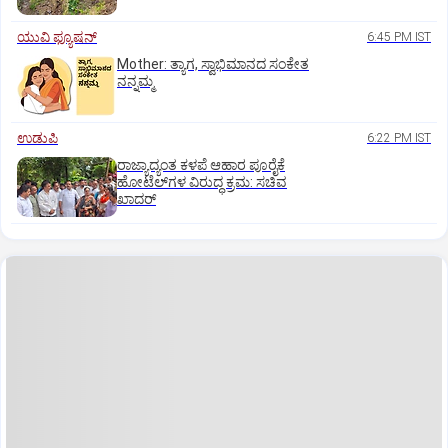
ಯುವಿ ಫ್ಯೂಷನ್
6:45 PM IST
Mother: ತ್ಯಾಗ, ಸ್ವಾಭಿಮಾನದ ಸಂಕೇತ
ನನ್ನಮ್ಮ
ಉಡುಪಿ
6:22 PM IST
ರಾಜ್ಯಾದ್ಯಂತ ಕಳಪೆ ಆಹಾರ ಪೂರೈಕೆ
ಹೋಟೆಲ್‌ಗಳ ವಿರುದ್ಧ ಕ್ರಮ: ಸಚಿವ
ಖಾದರ್