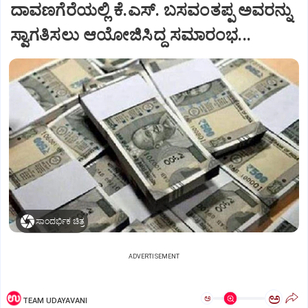
ದಾವಣಗೆರೆಯಲ್ಲಿ ಕೆ.ಎಸ್. ಬಸವಂತಪ್ಪ ಅವರನ್ನು
ಸ್ವಾಗತಿಸಲು ಆಯೋಜಿಸಿದ್ದ ಸಮಾರಂಭ...
ಸಾಂದರ್ಭಿಕ ಚಿತ್ರ
ADVERTISEMENT
ಅ
ಅ
TEAM UDAYAVANI