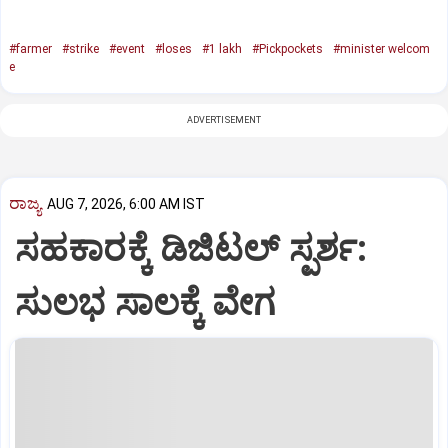
#farmer
#strike
#event
#loses
#1 lakh
#Pickpockets
#minister welcom
e
ADVERTISEMENT
ರಾಜ್ಯ
AUG 7, 2026, 6:00 AM IST
ಸಹಕಾರಕ್ಕೆ ಡಿಜಿಟಲ್‌ ಸ್ಪರ್ಶ:
ಸುಲಭ ಸಾಲಕ್ಕೆ ವೇಗ