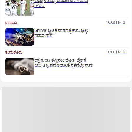
ಅಭ್ಯಾಸ ಪಂದ್ಯ: ಮೊದಲ ದಿನ ಸಮಾನ
ಗೌರವ
ಉಡುಪಿ
10:08 PM IST
Shirva: ದ್ವಿಚಕ್ರ ವಾಹನಕ್ಕೆ ಕಾರು ಢಿಕ್ಕಿ;
ಸವಾರ ಸಾವು
ತುಮಕೂರು
10:00 PM IST
ರಸ್ತೆ ಗುಂಡಿ ತಪ್ಪಿಸಲು ಹೋಗಿ ಬೈಕ್‌ಗೆ
ಲಾರಿ ಡಿಕ್ಕಿ, ನವವಿವಾಹಿತೆ ಸ್ಥಳದಲ್ಲೇ ಸಾವು