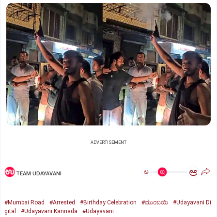
ADVERTISEMENT
ಅ
ಅ
TEAM UDAYAVANI
#Mumbai Road
#Arrested
#Birthday Celebration
#ಮುಂಬಯಿ
#Udayavani Di
gital
#Udayavani Kannada
#Udayavani