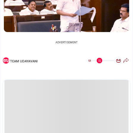
ADVERTISEMENT
ಅ
ಅ
TEAM UDAYAVANI