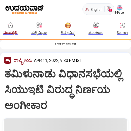
UV
English
E-Paper
ಮುಖಪುಟ
ಸುದ್ದಿ ವಿಭಾಗ
ದಿನ ಭವಿಷ್ಯ
ಹೊಂಗಿರಣ
Search
ADVERTISEMENT
ರಾಷ್ಟ್ರೀಯ
APR 11, 2022, 9:30 PM IST
ತಮಿಳುನಾಡು ವಿಧಾನಸಭೆಯಲ್ಲಿ
ಸಿಯುಇಟಿ ವಿರುದ್ಧ ನಿರ್ಣಯ
ಅಂಗೀಕಾರ