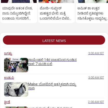
ಯಾವುದೇ ಆತಂಕ ಬೇಡ,
ಮೋದಿ–ಸುಖ್ಬೀರ್
ಅಮಿತ್ ಶಾ ಉತ್ತರ
ನಾನು ನಿಮ್ಮೊಂದಿಗಿದ್ದೇನೆ:
ಮಹತ್ವದ ಭೇಟಿ: ಮತ್ತೆ
ನೀಡಿದರೆ ಪ್ರತಿಪಕ್ಷಗಳು
ಬಂಡಾಯ ಸಂಸದರಿಗೆ
ಒಂದಾಗಲಿವೆಯೇ ಬಿಜೆಪಿ–
ಸಹಿಸಿಕೊಳ್ಳಲು ಸಾಧ್ಯವಿಲ್ಲ:
ಪ್ರಧಾನಿ ಮೋದಿ ಅಭಯ
ಶಿರೋಮಣಿ ಅಕಾಲಿ ದಳ?
ರಿಜಿಜು
LATEST NEWS
ಜಗತ್ತು
3:00 AM IST
ಥಾಯ್ಲೆಂಡಲ್ಲಿ 14ರ ಬಾಲಕನಿಂದ ಗುಂಡಿನ
ದಾಳಿ: 7 ಮಂದಿ ಬಲಿ
ಉಡುಪಿ
3:00 AM IST
Malpe: ಬೋಟಿನಲ್ಲಿ ಆಕಸ್ಮಿಕವಾಗಿ ಬಿದ್ದು
ಸಾವು
ಕ್ರೀಡೆ
2:00 AM IST