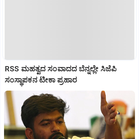
RSS ಮಹತ್ವದ ಸಂವಾದದ ಬೆನ್ನಲ್ಲೇ ಸಿಜೆಪಿ
ಸಂಸ್ಥಾಪಕನ ಟೀಕಾ ಪ್ರಹಾರ