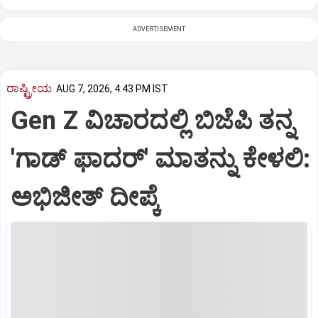
ADVERTISEMENT
ರಾಷ್ಟ್ರೀಯ
AUG 7, 2026, 4:43 PM IST
Gen Z ವಿಚಾರದಲ್ಲಿ ಬಿಜೆಪಿ ತನ್ನ
'ಗಾಡ್ ಫಾದರ್' ಮಾತನ್ನು ಕೇಳಲಿ:
ಅಭಿಜೀತ್ ದೀಪ್ಕೆ