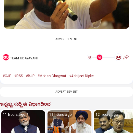
ADVERTISEMENT
ಅ
ಅ
TEAM UDAYAVANI
#CJP
#RSS
#BJP
#Mohan Bhagwat
#Abhijeet Dipke
ADVERTISEMENT
ಇನ್ನಷ್ಟು ಸುದ್ದಿ ಈ ವಿಭಾಗದಿಂದ
11 hours ago
11 hours ago
12 hours ago