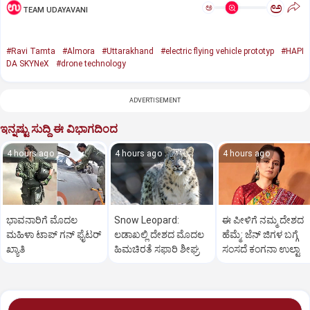
ಅ
ಅ
TEAM UDAYAVANI
#Ravi Tamta
#Almora
#Uttarakhand
#electric flying vehicle prototyp
#HAPI
DA SKYNeX
#drone technology
ADVERTISEMENT
ಇನ್ನಷ್ಟು ಸುದ್ದಿ ಈ ವಿಭಾಗದಿಂದ
4 hours ago
4 hours ago
4 hours ago
ಭಾವನಾರಿಗೆ ಮೊದಲ
Snow Leopard:
ಈ ಪೀಳಿಗೆ ನಮ್ಮ ದೇಶದ
ಮಹಿಳಾ ಟಾಪ್‌ ಗನ್‌ ಫೈಟರ್‌
ಲಡಾಖಲ್ಲಿ ದೇಶದ ಮೊದಲ
ಹೆಮ್ಮೆ: ಜೆನ್‌ ಜಿಗಳ ಬಗ್ಗೆ
ಖ್ಯಾತಿ
ಹಿಮಚಿರತೆ ಸಫಾರಿ ಶೀಘ್ರ
ಸಂಸದೆ ಕಂಗನಾ ಉಲ್ಟಾ