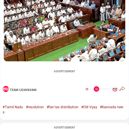
ADVERTISEMENT
ಅ
ಅ
TEAM UDAYAVANI
#Tamil Nadu
#resolution
#fair tax distribution
#CM Vijay
#Kannada new
s
ADVERTISEMENT