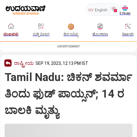
UV
English
E-Paper
ಮುಖಪುಟ
ಸುದ್ದಿ ವಿಭಾಗ
ದಿನ ಭವಿಷ್ಯ
ಹೊಂಗಿರಣ
Search
ADVERTISEMENT
ರಾಷ್ಟ್ರೀಯ
SEP 19, 2023, 12:13 PM IST
Tamil Nadu: ಚಿಕನ್‌ ಶವರ್ಮಾ
ತಿಂದು ಫುಡ್‌ ಪಾಯ್ಸನ್; 14 ರ
ಬಾಲಕಿ ಮೃತ್ಯು