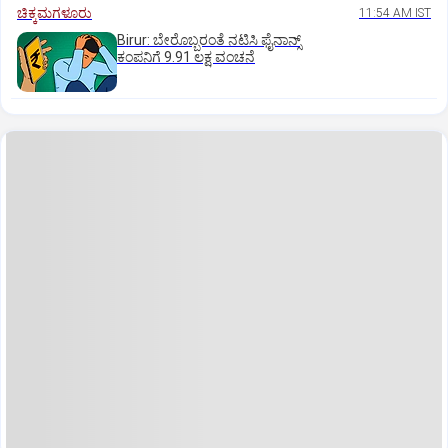
ಚಿಕ್ಕಮಗಳೂರು
11:54 AM IST
Birur: ಬೇರೊಬ್ಬರಂತೆ ನಟಿಸಿ ಫೈನಾನ್ಸ್
ಕಂಪನಿಗೆ 9.91 ಲಕ್ಷ ವಂಚನೆ