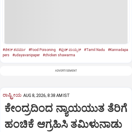
#ಚಿಕನ್‌ ಶವರ್ಮಾ
#Food Poisoning
#ಫ‌ುಡ್‌ ಪಾಯ್ಸನ್‌
#Tamil Nadu
#Kannadapa
pers
#udayavanipaper
#chicken shawarma
ADVERTISEMENT
ರಾಷ್ಟ್ರೀಯ
AUG 8, 2026, 8:38 AM IST
ಕೇಂದ್ರದಿಂದ ನ್ಯಾಯಯುತ ತೆರಿಗೆ
ಹಂಚಿಕೆ ಆಗ್ರಹಿಸಿ ತಮಿಳುನಾಡು