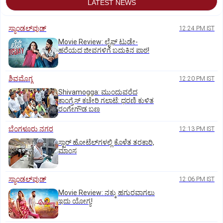
LATEST NEWS
ಸ್ಯಾಂಡಲ್‌ವುಡ್‌
12:24 PM IST
Movie Review: ಲೈಫ್‌ ಟುಡೇ-
ಹರೆಯದ ಜೀವಗಳಿಗೆ ಬದುಕಿನ ಪಾಠ!
ಶಿವಮೊಗ್ಗ
12:20 PM IST
Shivamogga: ಮುಂದುವರೆದ
ಕಾಂಗ್ರೆಸ್ ಕಚೇರಿ ಗಲಾಟೆ: ಧರಣಿ ಕುಳಿತ
ರಂಗೇಗೌಡ ಬಣ
ಬೆಂಗಳೂರು ನಗರ
12:13 PM IST
ಸ್ಟಾರ್‌ ಹೋಟೆಲ್‌ಗ‌ಳಲ್ಲಿ ಕೊಳೆತ ತರಕಾರಿ,
ಮಾಂಸ
ಸ್ಯಾಂಡಲ್‌ವುಡ್‌
12:06 PM IST
Movie Review: ನಕ್ಕು ಹಗುರವಾಗಲು
ಇದು ಯೋಗ್ಯ!