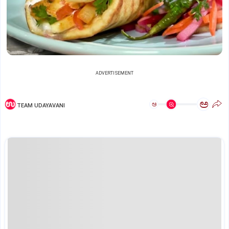
ADVERTISEMENT
ಅ
ಅ
TEAM UDAYAVANI