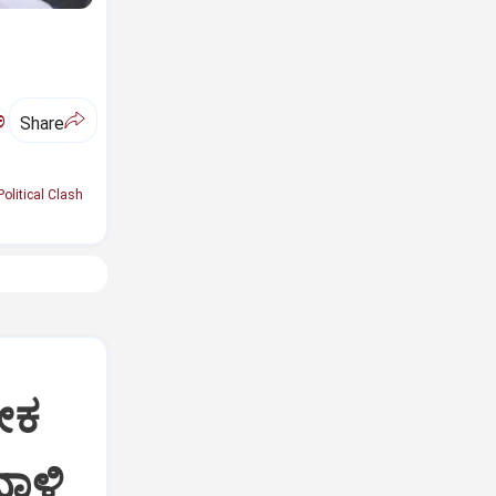
ಅ
Share
Political Clash
ೀಕ
ದಾಳಿ