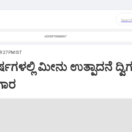
Searc
ADVERTISEMENT
 9:27 PM IST
ಷಗಳಲ್ಲಿ ಮೀನು ಉತ್ಪಾದನೆ ದ್ವಿ
ಗಾರ