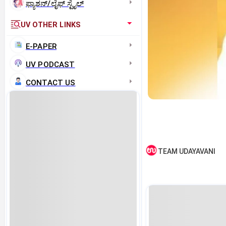
ಫ್ಯಾಶನ್/ಲೈಫ್‌ ಸ್ಟೈಲ್
UV OTHER LINKS
E-PAPER
UV PODCAST
CONTACT US
TEAM UDAYAVANI