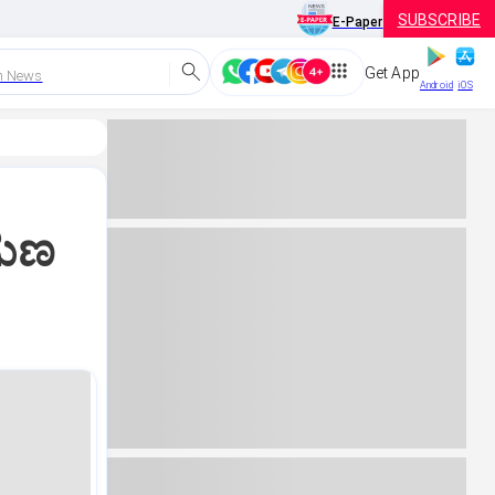
SUBSCRIBE
E-Paper
Get App
h News
Android
iOS
ಗುಣ