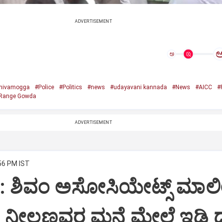
ADVERTISEMENT
ಅ
hivamogga
#Police
#Politics
#news
#udayavani kannada
#News
#AICC
#
Range Gowda
ADVERTISEMENT
:56 PM IST
i: ಶಿವಂ ಅಸೋಸಿಯೇಟ್ಸ್ ಮಾಲ
ನೀಲಣ್ಣವರ ಮನೆ ಮೇಲೆ ಇಡಿ‌ 