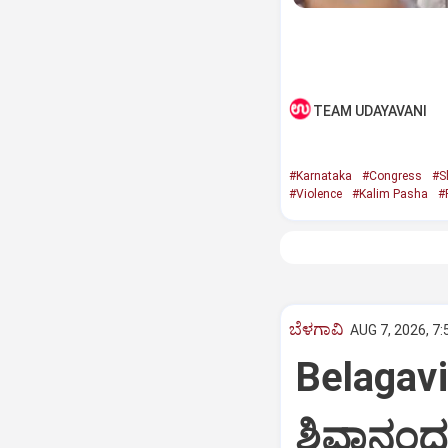
TEAM UDAYAVANI
#Karnataka
#Congress
#S
#Violence
#Kalim Pasha
#
ಬೆಳಗಾವಿ
AUG 7, 2026, 7
Belagav
ಶಿವಾನಂದ 