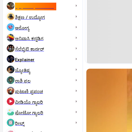
ಇಸ್ರೇಲ್- ಇರಾನ್‌ ಯುದ್ಧ
ಶಿಕ್ಷಣ / ಉದ್ಯೋಗ
ಆರೋಗ್ಯ
ಅನಿವಾಸಿ ಕನ್ನಡಿಗ
ಸೆಲೆಬ್ರಿಟಿ ಕಾರ್ನರ್‌
Explainer
ಜ್ಯೋತಿಷ್ಯ
ರಾಶಿ ಫಲ
ಪುಟಾಣಿ ಪ್ರಪಂಚ
ವೀಡಿಯೊ ಗ್ಯಾಲರಿ
ಫೋಟೋ ಗ್ಯಾಲರಿ
ರೀಲ್ಸ್