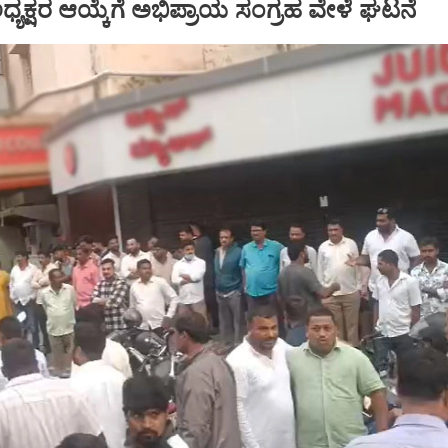
್ ಅಧ್ಯಕ್ಷರ ಆಯ್ಕೆಗೆ ಅಭಿಪ್ರಾಯ ಸಂಗ್ರಹ ವೇಳೆ ಘಟನೆ